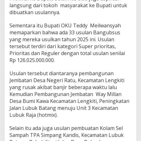
p
langsung dari tokoh masyarakat ke Bupati untuk
a
dibuatkan usulannya.
t
e
Sementara itu Bupati OKU Teddy Meilwansyah
n
O
memaparkan bahwa ada 33 usulan Bangubsus
K
yang mereka usulkan tahun 2025 ini. Usulan
U
tersebut terdiri dari kategori Super prioritas,
Prioritas dan Reguler dengan total usulan senilai
Rp 126.025.000.000.
Usulan tersebut diantaranya pembangunan
Jembatan Desa Negeri Ratu, Kecamatan Lengkiti
yang rusak akibat banjir beberapa waktu lalu
Kemudian Pembangunan Jembatan Way Millan
Desa Bumi Kawa Kecamatan Lengkiti, Peningkatan
Jalan Lubuk Batang menuju Unit 3 Kecamatan
Lubuk Raja (hotmix).
Selain itu ada juga usulan pembuatan Kolam Sel
Sampah TPA Simpang Kandis, Kecamatan Lubuk