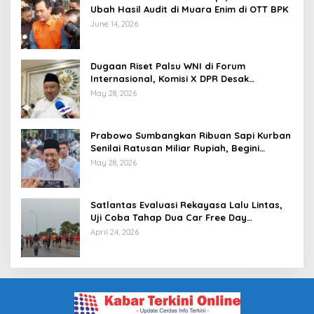
Ubah Hasil Audit di Muara Enim di OTT BPK
June 14, 2026
Dugaan Riset Palsu WNI di Forum
Internasional, Komisi X DPR Desak
Investigasi dan Penegakan Sanksi Etik
May 28, 2026
Prabowo Sumbangkan Ribuan Sapi Kurban
Senilai Ratusan Miliar Rupiah, Begini
Tanggapan Menkeu Purbaya
May 28, 2026
Satlantas Evaluasi Rekayasa Lalu Lintas,
Uji Coba Tahap Dua Car Free Day
Palembang Diundur
April 24, 2026