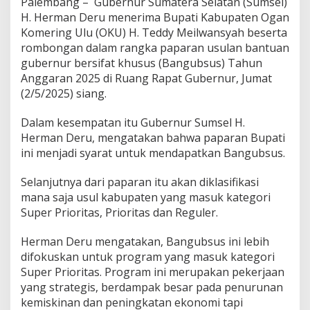
Palembang – Gubernur Sumatera Selatan (Sumsel)
r
u
H. Herman Deru menerima Bupati Kabupaten Ogan
B
Komering Ulu (OKU) H. Teddy Meilwansyah beserta
a
rombongan dalam rangka paparan usulan bantuan
n
gubernur bersifat khusus (Bangubsus) Tahun
t
Anggaran 2025 di Ruang Rapat Gubernur, Jumat
u
P
(2/5/2025) siang.
e
m
Dalam kesempatan itu Gubernur Sumsel H.
b
Herman Deru, mengatakan bahwa paparan Bupati
a
ini menjadi syarat untuk mendapatkan Bangubsus.
n
g
u
Selanjutnya dari paparan itu akan diklasifikasi
n
mana saja usul kabupaten yang masuk kategori
a
Super Prioritas, Prioritas dan Reguler.
n
J
a
Herman Deru mengatakan, Bangubsus ini lebih
l
difokuskan untuk program yang masuk kategori
a
Super Prioritas. Program ini merupakan pekerjaan
n
yang strategis, berdampak besar pada penurunan
,
kemiskinan dan peningkatan ekonomi tapi
P