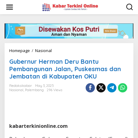
S
k
i
p
t
o
c
o
n
Homepage
/
Nasional
G
t
u
e
Gubernur Herman Deru Bantu
b
n
e
Pembangunan Jalan, Puskesmas dan
t
r
Jembatan di Kabupaten OKU
n
u
Redaksikabar
May 3, 2025
r
Nasional
,
Palembang
296 Views
H
e
r
m
a
n
kabarterkinionline.com
D
e