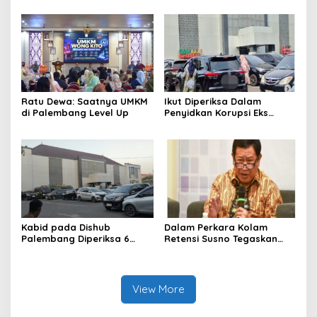
Harmonisasi
Ratu Dewa: Saatnya UMKM
Ikut Diperiksa Dalam
di Palembang Level Up
Penyidkan Korupsi Eks
Kepala Bappeda
Palembang
Kabid pada Dishub
Dalam Perkara Kolam
Palembang Diperiksa 6
Retensi Susno Tegaskan
Jam, Penyidikan Korupsi
TAPD Harus Tanggung
Lampu Jalan
Jawab
View More