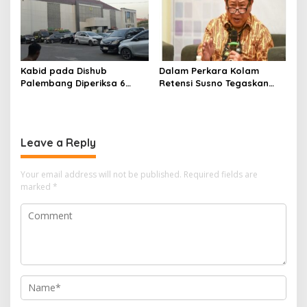
Kabid pada Dishub
Dalam Perkara Kolam
Palembang Diperiksa 6
Retensi Susno Tegaskan
Jam, Penyidikan Korupsi
TAPD Harus Tanggung
Lampu Jalan
Jawab
Leave a Reply
Your email address will not be published.
Required fields are
marked
*