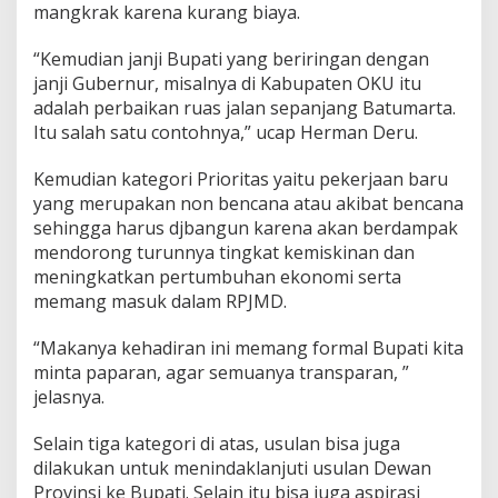
u
mangkrak karena kurang biaya.
s
k
“Kemudian janji Bupati yang beriringan dengan
e
janji Gubernur, misalnya di Kabupaten OKU itu
s
adalah perbaikan ruas jalan sepanjang Batumarta.
m
a
Itu salah satu contohnya,” ucap Herman Deru.
s
d
Kemudian kategori Prioritas yaitu pekerjaan baru
a
yang merupakan non bencana atau akibat bencana
n
sehingga harus djbangun karena akan berdampak
J
e
mendorong turunnya tingkat kemiskinan dan
m
meningkatkan pertumbuhan ekonomi serta
b
memang masuk dalam RPJMD.
a
t
“Makanya kehadiran ini memang formal Bupati kita
a
n
minta paparan, agar semuanya transparan, ”
d
jelasnya.
i
K
Selain tiga kategori di atas, usulan bisa juga
a
dilakukan untuk menindaklanjuti usulan Dewan
b
u
Provinsi ke Bupati. Selain itu bisa juga aspirasi