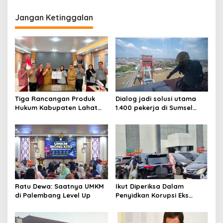
Kasus Pokir DPRD OKU
Jangan Ketinggalan
Tiga Rancangan Produk
Dialog jadi solusi utama
Hukum Kabupaten Lahat
1.400 pekerja di Sumsel
Kanwil Kemenkum Sumsel
kena PHK hingga Juni 2026
Harmonisasi
Ratu Dewa: Saatnya UMKM
Ikut Diperiksa Dalam
di Palembang Level Up
Penyidkan Korupsi Eks
Kepala Bappeda
Palembang