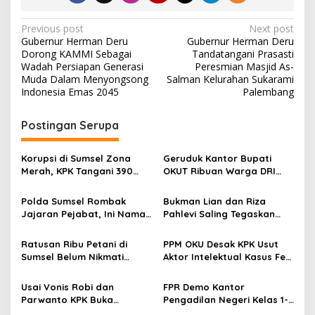
P
Previous post
Next post
Gubernur Herman Deru
Gubernur Herman Deru
o
Dorong KAMMI Sebagai
Tandatangani Prasasti
s
Wadah Persiapan Generasi
Peresmian Masjid As-
Muda Dalam Menyongsong
Salman Kelurahan Sukarami
t
Indonesia Emas 2045
Palembang
n
Postingan Serupa
a
v
Korupsi di Sumsel Zona
Geruduk Kantor Bupati
i
Merah, KPK Tangani 390
OKUT Ribuan Warga DRI
g
Perkara Korupsi Periode
Desa Windu Sari, Tri Karya,
2019 – 2025, KPK Ingatkan
Karya Makmur
Polda Sumsel Rombak
Bukman Lian dan Riza
a
Gubernur Sumsel Herman
Jajaran Pejabat, Ini Nama-
Pahlevi Saling Tegaskan
Deru Perbaiki Tata Kelola
t
Nama Kapolres yang
Legalitas di Sumsel Polemik
Dan Pelayanan Publik
Dimutasi
PB PGRI Memanas
i
Ratusan Ribu Petani di
PPM OKU Desak KPK Usut
Sumsel Belum Nikmati
Aktor Intelektual Kasus Fee
o
Pupuk Subsidi Distribusi
Pokir DPRD
n
Belum Merata
Usai Vonis Robi dan
FPR Demo Kantor
Parwanto KPK Buka
Pengadilan Negeri Kelas 1-
Peluang Pengembangan
A Khusus Palembang