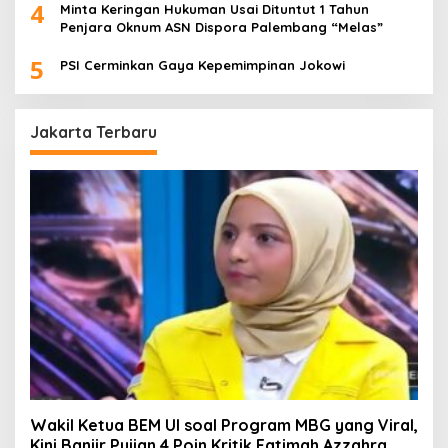
4
Minta Keringan Hukuman Usai Dituntut 1 Tahun
Penjara Oknum ASN Dispora Palembang “Melas”
5
PSI Cerminkan Gaya Kepemimpinan Jokowi
Jakarta Terbaru
Wakil Ketua BEM UI soal Program MBG yang Viral,
Kini Banjir Pujian 4 Poin Kritik Fatimah Azzahra