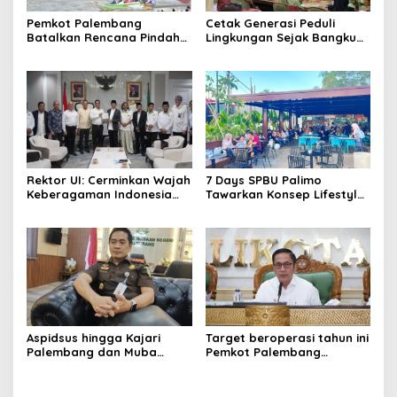
Pemkot Palembang
Cetak Generasi Peduli
Batalkan Rencana Pindah
Lingkungan Sejak Bangku
Lokasi Festival Bidar
Sekolah Pemkot
Dipastikan Tetap di Sungai
Palembang Perkuat
Musi
Program Adiwiyata
Rektor UI: Cerminkan Wajah
7 Days SPBU Palimo
Keberagaman Indonesia
Tawarkan Konsep Lifestyle
Bangun Kompleks Rumah
Beda dari Biasanya Tempat
Ibadah Enam Agama
Hangout Baru di Tengah
Kota Palembang
Aspidsus hingga Kajari
Target beroperasi tahun ini
Palembang dan Muba
Pemkot Palembang
Berganti, Pejabat Kejati
percepat pembangunan
Sumsel Dirombak Jaksa
proyek PSEL
Agung