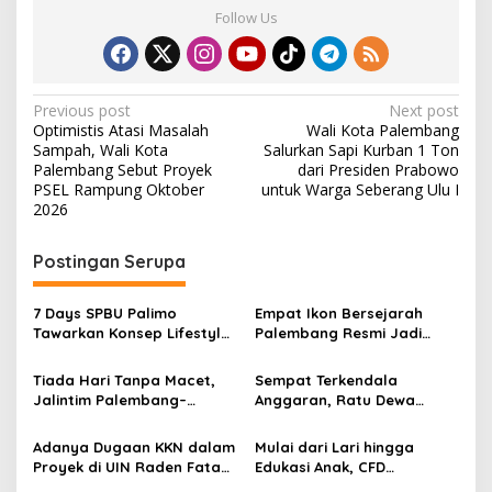
a
Follow Us
s
a
r
K
P
Previous post
Next post
e
Optimistis Atasi Masalah
Wali Kota Palembang
r
o
Sampah, Wali Kota
Salurkan Sapi Kurban 1 Ton
j
s
Palembang Sebut Proyek
dari Presiden Prabowo
a
PSEL Rampung Oktober
untuk Warga Seberang Ulu I
t
2026
n
Postingan Serupa
a
v
7 Days SPBU Palimo
Empat Ikon Bersejarah
i
Tawarkan Konsep Lifestyle
Palembang Resmi Jadi
g
Beda dari Biasanya Tempat
Cagar Budaya Nasional
Hangout Baru di Tengah
Tiada Hari Tanpa Macet,
Sempat Terkendala
a
Kota Palembang
Jalintim Palembang–
Anggaran, Ratu Dewa
t
Betung Jadi Momok
Tinjau Pemancangan Tiang
Pengendara
Pertama Jembatan Alang-
i
Adanya Dugaan KKN dalam
Mulai dari Lari hingga
Alang Lebar dan Meminta
Proyek di UIN Raden Fatah
Edukasi Anak, CFD
o
Warga Rawat Bersama
Palembang Dan Dinas PUTR
Palembang Sediakan Zona