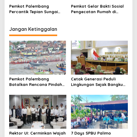
n
Kabupaten OKU Timur,
Aktivitas
Pemkot Palembang
Pemkot Gelar Bakti Sosial
Massa LAKI Dan LASKAR
Percantik Tepian Sungai
Pengecatan Rumah di
Sumsel Laporkan ke Kejati
Musi, Sambut HUT ke-1343
Tepian Sungai Musi, Sambut
HUT Palembang ke-1343
Jangan Ketinggalan
Pemkot Palembang
Cetak Generasi Peduli
Batalkan Rencana Pindah
Lingkungan Sejak Bangku
Lokasi Festival Bidar
Sekolah Pemkot
Dipastikan Tetap di Sungai
Palembang Perkuat
Musi
Program Adiwiyata
Rektor UI: Cerminkan Wajah
7 Days SPBU Palimo