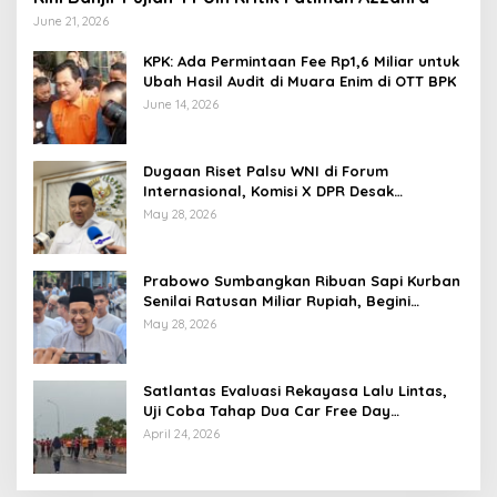
June 21, 2026
KPK: Ada Permintaan Fee Rp1,6 Miliar untuk
Ubah Hasil Audit di Muara Enim di OTT BPK
June 14, 2026
Dugaan Riset Palsu WNI di Forum
Internasional, Komisi X DPR Desak
Investigasi dan Penegakan Sanksi Etik
May 28, 2026
Prabowo Sumbangkan Ribuan Sapi Kurban
Senilai Ratusan Miliar Rupiah, Begini
Tanggapan Menkeu Purbaya
May 28, 2026
Satlantas Evaluasi Rekayasa Lalu Lintas,
Uji Coba Tahap Dua Car Free Day
Palembang Diundur
April 24, 2026