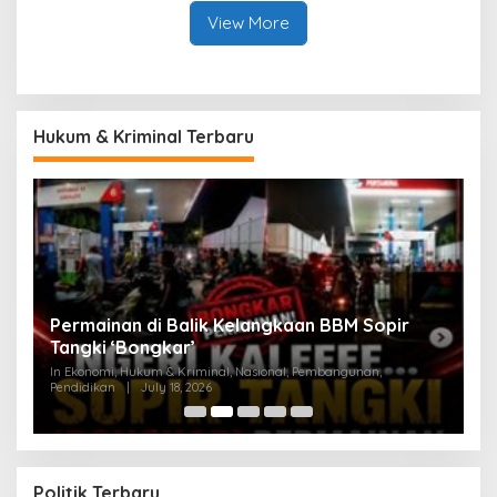
View More
Hukum & Kriminal Terbaru
an
Permainan di Balik Kelangkaan BBM Sopir
M
Tangki ‘Bongkar’
A
In Ekonomi, Hukum & Kriminal, Nasional, Pembangunan,
In
Pendidikan
|
July 18, 2026
Pe
Politik Terbaru