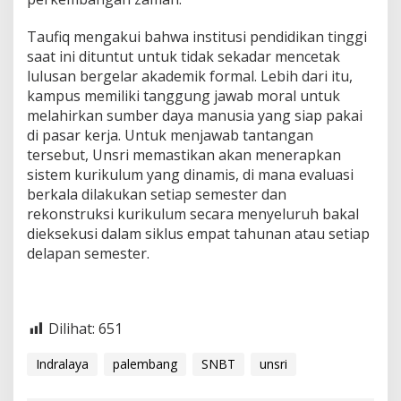
s
e
Taufiq mengakui bahwa institusi pendidikan tinggi
l
saat ini dituntut untuk tidak sekadar mencetak
a
r
lulusan bergelar akademik formal. Lebih dari itu,
a
kampus memiliki tanggung jawab moral untuk
s
melahirkan sumber daya manusia yang siap pakai
a
di pasar kerja. Untuk menjawab tantangan
n
K
tersebut, Unsri memastikan akan menerapkan
u
sistem kurikulum yang dinamis, di mana evaluasi
r
berkala dilakukan setiap semester dan
i
rekonstruksi kurikulum secara menyeluruh bakal
k
dieksekusi dalam siklus empat tahunan atau setiap
u
l
delapan semester.
u
m
d
e
Dilihat:
651
n
g
a
Indralaya
palembang
SNBT
unsri
n
P