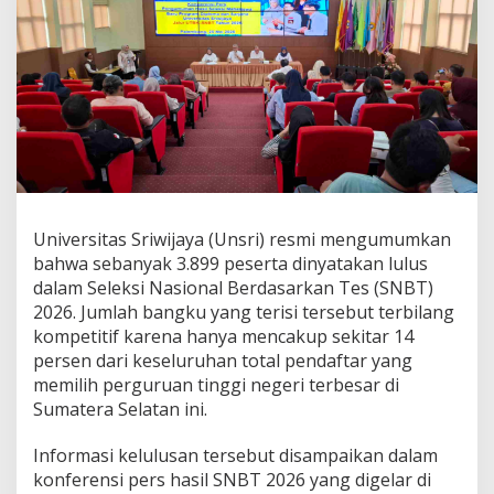
d
a
f
t
a
r
y
a
n
g
D
i
Universitas Sriwijaya (Unsri) resmi mengumumkan
t
bahwa sebanyak 3.899 peserta dinyatakan lulus
e
r
dalam Seleksi Nasional Berdasarkan Tes (SNBT)
i
2026. Jumlah bangku yang terisi tersebut terbilang
m
kompetitif karena hanya mencakup sekitar 14
a
persen dari keseluruhan total pendaftar yang
,
R
memilih perguruan tinggi negeri terbesar di
e
Sumatera Selatan ini.
k
t
Informasi kelulusan tersebut disampaikan dalam
o
konferensi pers hasil SNBT 2026 yang digelar di
r