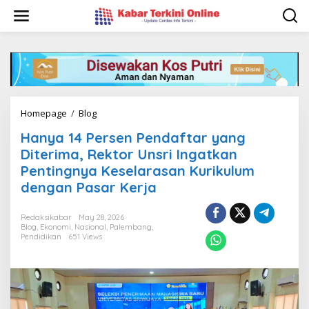
S
k
i
p
t
o
c
o
n
Homepage
/
Blog
H
t
a
e
Hanya 14 Persen Pendaftar yang
n
n
y
Diterima, Rektor Unsri Ingatkan
t
a
Pentingnya Keselarasan Kurikulum
1
dengan Pasar Kerja
4
P
e
Redaksikabar
May 28, 2026
r
Blog
,
Ekonomi
,
Nasional
,
Palembang
,
s
Pendidikan
651 Views
e
n
P
e
n