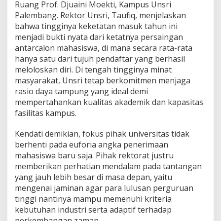
U
Ruang Prof. Djuaini Moekti, Kampus Unsri
n
Palembang. Rektor Unsri, Taufiq, menjelaskan
s
bahwa tingginya keketatan masuk tahun ini
r
menjadi bukti nyata dari ketatnya persaingan
i
antarcalon mahasiswa, di mana secara rata-rata
I
n
hanya satu dari tujuh pendaftar yang berhasil
g
meloloskan diri. Di tengah tingginya minat
a
masyarakat, Unsri tetap berkomitmen menjaga
t
rasio daya tampung yang ideal demi
k
a
mempertahankan kualitas akademik dan kapasitas
n
fasilitas kampus.
P
e
Kendati demikian, fokus pihak universitas tidak
n
berhenti pada euforia angka penerimaan
t
i
mahasiswa baru saja. Pihak rektorat justru
n
memberikan perhatian mendalam pada tantangan
g
yang jauh lebih besar di masa depan, yaitu
n
mengenai jaminan agar para lulusan perguruan
y
tinggi nantinya mampu memenuhi kriteria
a
K
kebutuhan industri serta adaptif terhadap
e
perkembangan zaman.