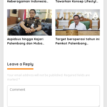
Keberagaman Indonesia
Tawarkan Konsep Lifestyle
Bangun Kompleks Rumah
Beda dari Biasanya Tempat
Ibadah Enam Agama
Hangout Baru di Tengah
Kota Palembang
Aspidsus hingga Kajari
Target beroperasi tahun ini
Palembang dan Muba
Pemkot Palembang
Berganti, Pejabat Kejati
percepat pembangunan
Sumsel Dirombak Jaksa
proyek PSEL
Agung
Leave a Reply
Your email address will not be published.
Required fields are
marked
*