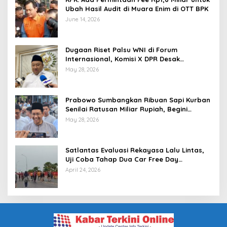
Ubah Hasil Audit di Muara Enim di OTT BPK
June 14, 2026
Dugaan Riset Palsu WNI di Forum
Internasional, Komisi X DPR Desak
Investigasi dan Penegakan Sanksi Etik
May 28, 2026
Prabowo Sumbangkan Ribuan Sapi Kurban
Senilai Ratusan Miliar Rupiah, Begini
Tanggapan Menkeu Purbaya
May 28, 2026
Satlantas Evaluasi Rekayasa Lalu Lintas,
Uji Coba Tahap Dua Car Free Day
Palembang Diundur
April 24, 2026