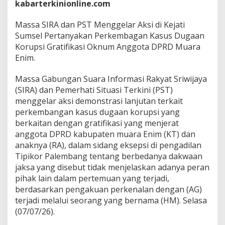
e
kabarterkinionline.com
n
g
Massa SIRA dan PST Menggelar Aksi di Kejati
g
Sumsel Pertanyakan Perkembagan Kasus Dugaan
e
Korupsi Gratifikasi Oknum Anggota DPRD Muara
l
a
Enim.
r
A
Massa Gabungan Suara Informasi Rakyat Sriwijaya
k
(SIRA) dan Pemerhati Situasi Terkini (PST)
s
menggelar aksi demonstrasi lanjutan terkait
i
d
perkembangan kasus dugaan korupsi yang
i
berkaitan dengan gratifikasi yang menjerat
K
anggota DPRD kabupaten muara Enim (KT) dan
e
anaknya (RA), dalam sidang eksepsi di pengadilan
j
Tipikor Palembang tentang berbedanya dakwaan
a
t
jaksa yang disebut tidak menjelaskan adanya peran
i
pihak lain dalam pertemuan yang terjadi,
S
berdasarkan pengakuan perkenalan dengan (AG)
u
terjadi melalui seorang yang bernama (HM). Selasa
m
s
(07/07/26).
e