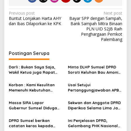
i
m
P
Previous post
Next post
Buntut Lonjakan Harta AHY
Bayar SPP dengan Sampah,
o
dan Ibas Dilaporkan ke KPK
Bank Sampah Mitra Binaan
s
PLN UID S2JB Raih
Penghargaan Pemkot
t
Palembang
n
Postingan Serupa
a
v
Darli : Bukan Saya Saja,
Minta DLHP Sumsel DPRD
i
Wakil Ketua juga Rapat
Soroti Keluhan Bau Amonia
g
Banggar Bersama OPD,
di Sekitar PT. Pusri
Keua DPRD Empat Lawang
Korban : Kami Kesulitan
Usai Setujui
a
Viral Merokok Saat Rapat
Memenuhi Kebutuhan
Pertanggungjawaban APBD
t
Rumah Tangga, Oknum PNS
2025 DPRD Sumsel Beri
Sekretariat DPRD di Jambi
Catatan
i
Massa SIRA Lapor
Sekwan dan Anggota DPRD
Gelapkan Hasil Panen
Gubernur Sumsel Diduga
Diperiksa Selama Lima Jam
o
Petani
Adanya Dugaan
Penyidikan Korupsi Lampu
n
Pencemaran Lingkungan
Jalan Palembang Bergulir
DPRD Sumsel berikan
Ini Penjelasan DPRD,
Oleh PT Pusri
catatan keras kepada
Gelombang PHK Nasional