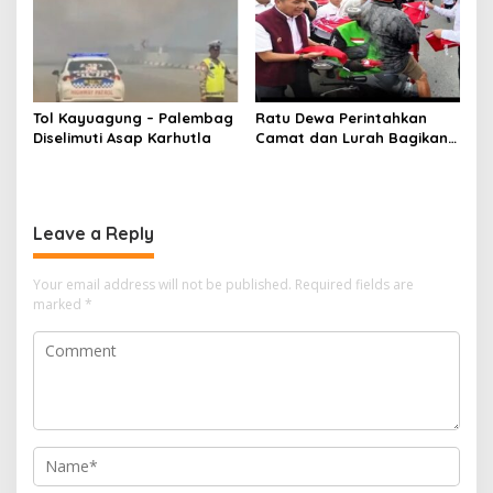
Tol Kayuagung – Palembag
Ratu Dewa Perintahkan
Diselimuti Asap Karhutla
Camat dan Lurah Bagikan
Bendera Gratis Ke Warga,
Semarakkan HUT RI ke 81
Leave a Reply
Your email address will not be published.
Required fields are
marked
*