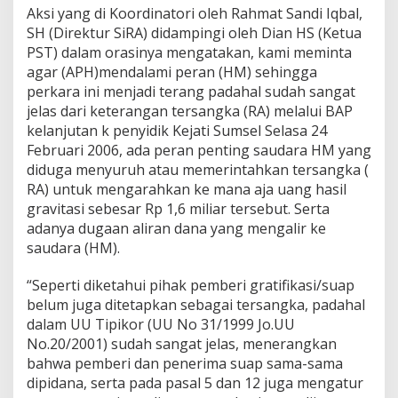
l
Aksi yang di Koordinatori oleh Rahmat Sandi Iqbal,
P
SH (Direktur SiRA) didampingi oleh Dian HS (Ketua
e
PST) dalam orasinya mengatakan, kami meminta
r
t
agar (APH)mendalami peran (HM) sehingga
a
perkara ini menjadi terang padahal sudah sangat
n
jelas dari keterangan tersangka (RA) melalui BAP
y
kelanjutan k penyidik Kejati Sumsel Selasa 24
a
Februari 2006, ada peran penting saudara HM yang
k
a
diduga menyuruh atau memerintahkan tersangka (
n
RA) untuk mengarahkan ke mana aja uang hasil
P
gravitasi sebesar Rp 1,6 miliar tersebut. Serta
e
adanya dugaan aliran dana yang mengalir ke
r
k
saudara (HM).
e
m
“Seperti diketahui pihak pemberi gratifikasi/suap
b
belum juga ditetapkan sebagai tersangka, padahal
a
dalam UU Tipikor (UU No 31/1999 Jo.UU
g
a
No.20/2001) sudah sangat jelas, menerangkan
n
bahwa pemberi dan penerima suap sama-sama
K
dipidana, serta pada pasal 5 dan 12 juga mengatur
a