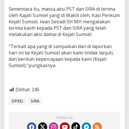
s
i
Sementara itu, massa aksi PST dan SIRA di terima
O
oleh Kajati Sumsel yang di Wakili oleh, Kasi Penkum
k
Kejati Sumsel, Iwan Setiadi SH MH mengatakan
n
terima kasih kepada PST dan SIRA yang telah
u
melakukan aksi damai di Kejati Sumsel.
m
A
n
“Terkait apa yang di sampaikan dan di laporkan
g
hari ini ke Kejati Sumsel akan kami tindak lanjuti,
g
dan berikan kepercayaan kepada kami (Kejati
o
Sumsel),”pungkasnya.
t
a
D
P
R
Dilihat:
245
D
M
DPRD
SIRA
u
a
r
a
Follow Us
E
n