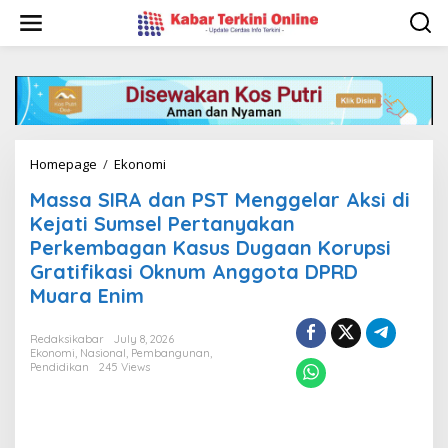
S
k
i
p
t
o
c
o
n
Homepage
/
Ekonomi
M
t
a
e
Massa SIRA dan PST Menggelar Aksi di
s
n
s
Kejati Sumsel Pertanyakan
t
a
Perkembagan Kasus Dugaan Korupsi
S
Gratifikasi Oknum Anggota DPRD
I
R
Muara Enim
A
d
Redaksikabar
July 8, 2026
a
Ekonomi
,
Nasional
,
Pembangunan
,
n
Pendidikan
245 Views
P
S
T
M