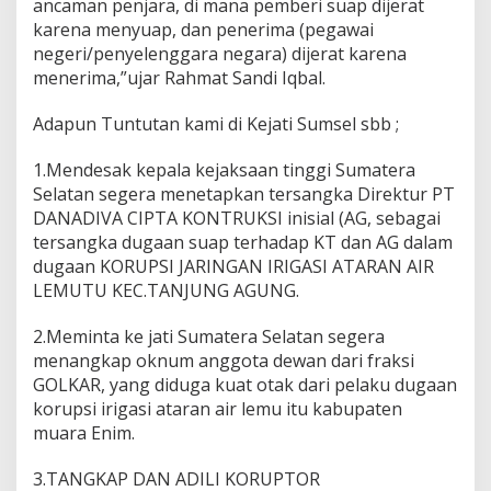
ancaman penjara, di mana pemberi suap dijerat
s
karena menyuap, dan penerima (pegawai
u
s
negeri/penyelenggara negara) dijerat karena
D
menerima,”ujar Rahmat Sandi Iqbal.
u
g
Adapun Tuntutan kami di Kejati Sumsel sbb ;
a
a
n
1.Mendesak kepala kejaksaan tinggi Sumatera
K
Selatan segera menetapkan tersangka Direktur PT
o
DANADIVA CIPTA KONTRUKSI inisial (AG, sebagai
r
tersangka dugaan suap terhadap KT dan AG dalam
u
dugaan KORUPSI JARINGAN IRIGASI ATARAN AIR
p
s
LEMUTU KEC.TANJUNG AGUNG.
i
G
2.Meminta ke jati Sumatera Selatan segera
r
menangkap oknum anggota dewan dari fraksi
a
GOLKAR, yang diduga kuat otak dari pelaku dugaan
t
i
korupsi irigasi ataran air lemu itu kabupaten
f
muara Enim.
i
k
3.TANGKAP DAN ADILI KORUPTOR
a