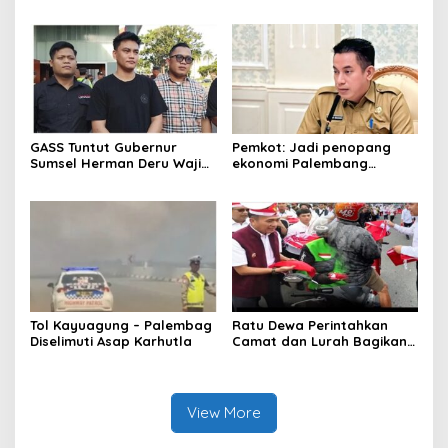
percepat pembangunan
pelatihan literasi
proyek PSEL
GASS Tuntut Gubernur
Pemkot: Jadi penopang
Sumsel Herman Deru Wajib
ekonomi Palembang
Dipenuhi
Inflasiter kendali
Tol Kayuagung – Palembag
Ratu Dewa Perintahkan
Diselimuti Asap Karhutla
Camat dan Lurah Bagikan
Bendera Gratis Ke Warga,
Semarakkan HUT RI ke 81
View More