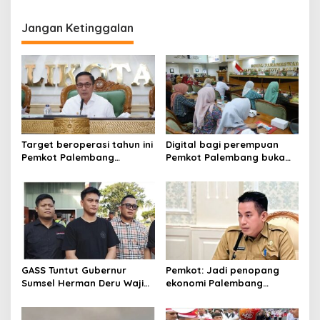
Gubernur Sumsel Herman
Belum Berdampak Besar di
Deru, Benahi Tata Kelola,
Sumsel
Optimalkan PAD, dan
Jangan Ketinggalan
mempercepat pengisian
jabatan pimpinan OPD
yang masih kosong
Target beroperasi tahun ini
Digital bagi perempuan
Pemkot Palembang
Pemkot Palembang buka
percepat pembangunan
pelatihan literasi
proyek PSEL
GASS Tuntut Gubernur
Pemkot: Jadi penopang
Sumsel Herman Deru Wajib
ekonomi Palembang
Dipenuhi
Inflasiter kendali