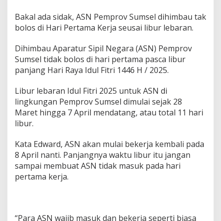
N
P
Bakal ada sidak, ASN Pemprov Sumsel dihimbau tak
e
bolos di Hari Pertama Kerja seusai libur lebaran.
m
p
r
Dihimbau Aparatur Sipil Negara (ASN) Pemprov
o
Sumsel tidak bolos di hari pertama pasca libur
v
panjang Hari Raya Idul Fitri 1446 H / 2025.
S
u
Libur lebaran Idul Fitri 2025 untuk ASN di
m
s
lingkungan Pemprov Sumsel dimulai sejak 28
e
Maret hingga 7 April mendatang, atau total 11 hari
l
libur.
D
i
Kata Edward, ASN akan mulai bekerja kembali pada
h
i
8 April nanti. Panjangnya waktu libur itu jangan
m
sampai membuat ASN tidak masuk pada hari
b
pertama kerja.
a
u
T
a
k
“Para ASN wajib masuk dan bekerja seperti biasa