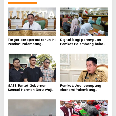
Target beroperasi tahun ini
Digital bagi perempuan
Pemkot Palembang
Pemkot Palembang buka
percepat pembangunan
pelatihan literasi
proyek PSEL
GASS Tuntut Gubernur
Pemkot: Jadi penopang
Sumsel Herman Deru Wajib
ekonomi Palembang
Dipenuhi
Inflasiter kendali