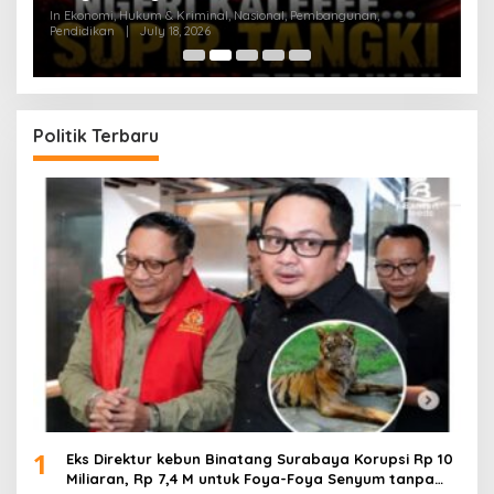
In Ekonomi, Hukum & Kriminal, Nasional, Pembangunan,
In
Pendidikan
|
July 18, 2026
Pe
Politik Terbaru
1
Eks Direktur kebun Binatang Surabaya Korupsi Rp 10
Miliaran, Rp 7,4 M untuk Foya-Foya Senyum tanpa