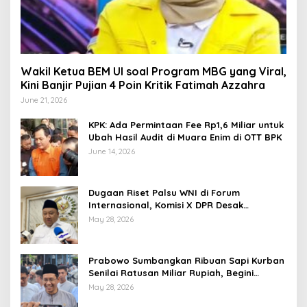
Wakil Ketua BEM UI soal Program MBG yang Viral,
Kini Banjir Pujian 4 Poin Kritik Fatimah Azzahra
June 21, 2026
KPK: Ada Permintaan Fee Rp1,6 Miliar untuk
Ubah Hasil Audit di Muara Enim di OTT BPK
June 14, 2026
Dugaan Riset Palsu WNI di Forum
Internasional, Komisi X DPR Desak
Investigasi dan Penegakan Sanksi Etik
May 28, 2026
Prabowo Sumbangkan Ribuan Sapi Kurban
Senilai Ratusan Miliar Rupiah, Begini
Tanggapan Menkeu Purbaya
May 28, 2026