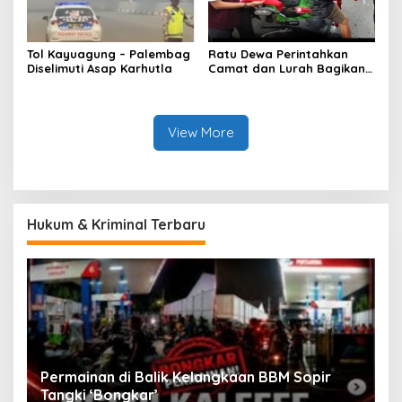
Tol Kayuagung – Palembag
Ratu Dewa Perintahkan
Diselimuti Asap Karhutla
Camat dan Lurah Bagikan
Bendera Gratis Ke Warga,
Semarakkan HUT RI ke 81
View More
Hukum & Kriminal Terbaru
an
Permainan di Balik Kelangkaan BBM Sopir
M
Tangki ‘Bongkar’
A