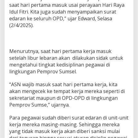
B
saat hari pertama masuk usai perayaan Hari Raya
o
Idul Fitri. Kita juga sudah menyampaikan surat
l
edaran ke seluruh OPD,” ujar Edward, Selasa
o
s
(2/4/2025).
d
i
H
a
Menurutnya, saat hari pertama kerja masuk
r
setelah libur lebaran akan dilakukan sidak untuk
i
P
mengetahui tingkat kedisiplinan pegawai di
e
lingkungan Pemprov Sumsel.
r
t
“ASN wajib masuk saat hari pertama kerja, kita
a
akan mengecek ke tempat kerja mereka seperti di
m
a
sekretariat maupun di OPD-OPD di lingkungan
K
Pemprov Sumse,” ujarnya.
e
r
Para pegawai sudah diberi surat edaran di unit-unit
j
kerja mereka masing-masing. Sehingga mereka
a
S
yang tidak masuk kerja akan diberi sanksi mulai
e