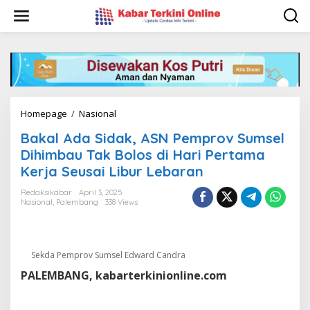
S
k
i
p
t
o
c
o
n
Homepage
/
Nasional
B
t
a
e
Bakal Ada Sidak, ASN Pemprov Sumsel
k
n
a
Dihimbau Tak Bolos di Hari Pertama
t
l
Kerja Seusai Libur Lebaran
A
d
Redaksikabar
April 3, 2025
a
Nasional
,
Palembang
338 Views
S
i
d
a
Sekda Pemprov Sumsel Edward Candra
k
PALEMBANG, kabarterkinionline.com
,
A
S