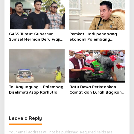
GASS Tuntut Gubernur
Pemkot: Jadi penopang
Sumsel Herman Deru Wajib
ekonomi Palembang
Dipenuhi
Inflasiter kendali
Tol Kayuagung – Palembag
Ratu Dewa Perintahkan
Diselimuti Asap Karhutla
Camat dan Lurah Bagikan
Bendera Gratis Ke Warga,
Semarakkan HUT RI ke 81
Leave a Reply
Your email address will not be published.
Required fields are