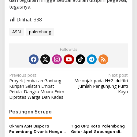
dari teguran hingga sesuai aturan disiplin pegawai,
u
tegasnya.
s
a
Dilihat:
338
i
L
i
ASN
palembang
b
u
r
Follow Us
L
e
b
a
r
P
Previous post
Next post
a
Proyek Jembatan Gantung
Melonjak pada H+2 Idulfitri
o
n
Kuripan Selatan Empat
Jumlah Pengunjung Punti
s
Petulai Dangku Muara Enim
Kayu
Diprotes Warga Dan Kades
t
n
Postingan Serupa
a
v
Oknum ASN Dispora
Tiga OPD Kota Palembang
Palembang Divonis Hanya 1
Gelar Apel Gabungan di
i