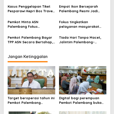
Tahun Penjara , Gelapkan
Pelataran Gedung MPP,
g
Uang Tiket Perrjalanan
Tingkatkan Sinergitas
Kasus Penggelapan Tiket
Empat Ikon Bersejarah
Dinas
Pesparawi Kepri Bos Travel
Palembang Resmi Jadi
a
dan ASN Jadi Tersangka
Cagar Budaya Nasional
t
Pemkot Minta ASN
Fokus tingkatkan
i
Palembang Fokus
pelayanan masyarakat
Tingkatkan Pelayanan
Wali Kota Palembang
o
Publik, Kinerja Jadi Penentu
ingatkan ASN
Pemkot Palembang Bayar
Tiada Hari Tanpa Macet,
n
Bonus
TPP ASN Secara Bertahap,
Jalintim Palembang–
Dana Transfer Berkurang
Betung Jadi Momok
Rp424 Miliar
Pengendara
Jangan Ketinggalan
Target beroperasi tahun ini
Digital bagi perempuan
Pemkot Palembang
Pemkot Palembang buka
percepat pembangunan
pelatihan literasi
proyek PSEL