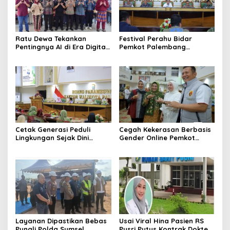
Ratu Dewa Tekankan
Festival Perahu Bidar
Pentingnya AI di Era Digital,
Pemkot Palembang
Dorong UMKM Naik Kelas
matangkan persiapan
Cetak Generasi Peduli
Cegah Kekerasan Berbasis
Lingkungan Sejak Dini
Gender Online Pemkot
Pemkot Palembang
Palembang Perkuat Literasi
Program Perkuat Adiwiyata
Digital Perempuan
Layanan Dipastikan Bebas
Usai Viral Hina Pasien RS
Pungli Polda Sumsel
Pusri Putus Kontrak Dokter