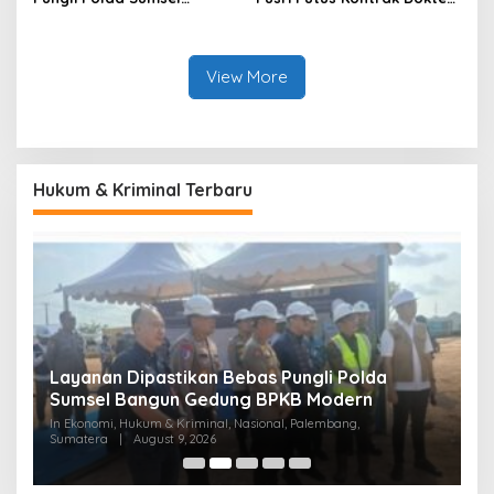
Bangun Gedung BPKB
Tamara
Modern
View More
Hukum & Kriminal Terbaru
Layanan Dipastikan Bebas Pungli Polda
M
Sumsel Bangun Gedung BPKB Modern
d
In Ekonomi, Hukum & Kriminal, Nasional, Palembang,
In
Sumatera
|
August 9, 2026
Pe