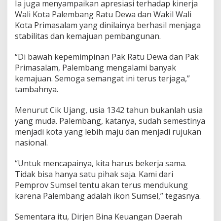
Ia juga menyampaikan apresiasi terhadap kinerja
g
J
Wali Kota Palembang Ratu Dewa dan Wakil Wali
a
Kota Primasalam yang dinilainya berhasil menjaga
d
stabilitas dan kemajuan pembangunan.
i
K
“Di bawah kepemimpinan Pak Ratu Dewa dan Pak
o
t
Primasalam, Palembang mengalami banyak
a
kemajuan. Semoga semangat ini terus terjaga,”
P
tambahnya.
e
r
Menurut Cik Ujang, usia 1342 tahun bukanlah usia
c
o
yang muda. Palembang, katanya, sudah semestinya
n
menjadi kota yang lebih maju dan menjadi rujukan
t
nasional.
o
h
“Untuk mencapainya, kita harus bekerja sama.
a
n
Tidak bisa hanya satu pihak saja. Kami dari
N
Pemprov Sumsel tentu akan terus mendukung
a
karena Palembang adalah ikon Sumsel,” tegasnya.
s
i
Sementara itu, Dirjen Bina Keuangan Daerah
o