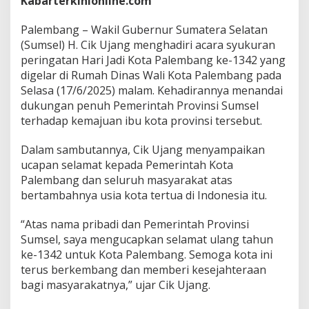
Kabarterkinionline.com
g
u
b
Palembang – Wakil Gubernur Sumatera Selatan
C
(Sumsel) H. Cik Ujang menghadiri acara syukuran
i
peringatan Hari Jadi Kota Palembang ke-1342 yang
k
digelar di Rumah Dinas Wali Kota Palembang pada
U
Selasa (17/6/2025) malam. Kehadirannya menandai
j
a
dukungan penuh Pemerintah Provinsi Sumsel
n
terhadap kemajuan ibu kota provinsi tersebut.
g
D
Dalam sambutannya, Cik Ujang menyampaikan
o
ucapan selamat kepada Pemerintah Kota
r
o
Palembang dan seluruh masyarakat atas
n
bertambahnya usia kota tertua di Indonesia itu.
g
P
“Atas nama pribadi dan Pemerintah Provinsi
a
Sumsel, saya mengucapkan selamat ulang tahun
l
e
ke-1342 untuk Kota Palembang. Semoga kota ini
m
terus berkembang dan memberi kesejahteraan
b
bagi masyarakatnya,” ujar Cik Ujang.
a
n