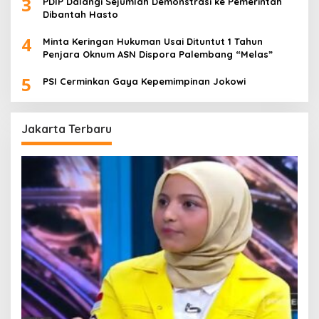
3
PDIP Dalangi Sejumlah Demonstrasi ke Pemerintah
Dibantah Hasto
4
Minta Keringan Hukuman Usai Dituntut 1 Tahun
Penjara Oknum ASN Dispora Palembang “Melas”
5
PSI Cerminkan Gaya Kepemimpinan Jokowi
Jakarta Terbaru