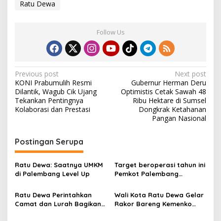
Ratu Dewa
Follow Us
P
Previous post
Next post
KONI Prabumulih Resmi
Gubernur Herman Deru
o
Dilantik, Wagub Cik Ujang
Optimistis Cetak Sawah 48
s
Tekankan Pentingnya
Ribu Hektare di Sumsel
Kolaborasi dan Prestasi
Dongkrak Ketahanan
t
Pangan Nasional
n
Postingan Serupa
a
v
Ratu Dewa: Saatnya UMKM
Target beroperasi tahun ini
i
di Palembang Level Up
Pemkot Palembang
g
percepat pembangunan
proyek PSEL
Ratu Dewa Perintahkan
Wali Kota Ratu Dewa Gelar
a
Camat dan Lurah Bagikan
Rakor Bareng Kemenko
t
Bendera Gratis Ke Warga,
Pangan, Percepatan