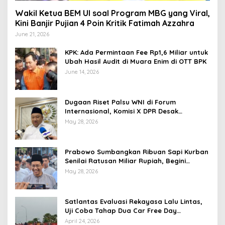
Wakil Ketua BEM UI soal Program MBG yang Viral,
Kini Banjir Pujian 4 Poin Kritik Fatimah Azzahra
June 21, 2026
KPK: Ada Permintaan Fee Rp1,6 Miliar untuk
Ubah Hasil Audit di Muara Enim di OTT BPK
June 14, 2026
Dugaan Riset Palsu WNI di Forum
Internasional, Komisi X DPR Desak
Investigasi dan Penegakan Sanksi Etik
May 28, 2026
Prabowo Sumbangkan Ribuan Sapi Kurban
Senilai Ratusan Miliar Rupiah, Begini
Tanggapan Menkeu Purbaya
May 28, 2026
Satlantas Evaluasi Rekayasa Lalu Lintas,
Uji Coba Tahap Dua Car Free Day
Palembang Diundur
April 24, 2026