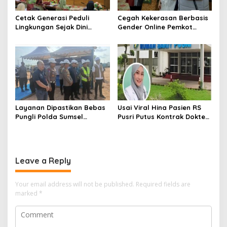
Cetak Generasi Peduli
Cegah Kekerasan Berbasis
Lingkungan Sejak Dini
Gender Online Pemkot
Pemkot Palembang
Palembang Perkuat Literasi
Program Perkuat Adiwiyata
Digital Perempuan
Layanan Dipastikan Bebas
Usai Viral Hina Pasien RS
Pungli Polda Sumsel
Pusri Putus Kontrak Dokter
Bangun Gedung BPKB
Tamara
Modern
Leave a Reply
Your email address will not be published.
Required fields are
marked
*