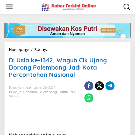
S
k
i
p
t
o
c
o
n
Homepage
/
Budaya
D
t
i
e
Di Usia ke-1342, Wagub Cik Ujang
U
n
s
Dorong Palembang Jadi Kota
t
i
Percontohan Nasional
a
k
e
Redaksikabar
June 20, 2025
Budaya
,
Nasional
,
Palembang
,
Politik
306
-
Views
1
3
4
2
,
W
a