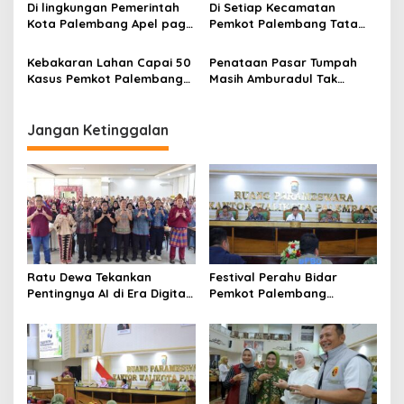
Semarakkan HUT RI ke 81
Pengolahan Sampah Jadi
i
Di lingkungan Pemerintah
Di Setiap Kecamatan
Listrik
Kota Palembang Apel pagi
Pemkot Palembang Tata
o
bersama pegawai OPD
Empat Zona Parkir dan
n
Bentuk Tim PJU
Kebakaran Lahan Capai 50
Penataan Pasar Tumpah
Kasus Pemkot Palembang
Masih Amburadul Tak
Tetapkan Siaga Bencana
Cukup Hanya Mengimbau,
Ratu Dewa Soroti Kinerja
PD. Pasar
Jangan Ketinggalan
Ratu Dewa Tekankan
Festival Perahu Bidar
Pentingnya AI di Era Digital,
Pemkot Palembang
Dorong UMKM Naik Kelas
matangkan persiapan