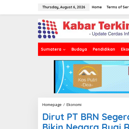
S
k
Thursday, August 6, 2026
Home
Terms of Ser
i
p
t
o
c
o
n
t
Sumatera
Budaya
Pendidikan
Eko
e
n
t
Homepage
/
Ekonomi
D
i
Dirut PT BRN Segera
r
u
Bikin Negara Rugi R
t