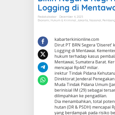
P
Logging di Mentaw
T
B
R
Redaksikabar
December 4, 2025
N
Ekonomi
,
Hukum & Kriminal
,
Jakarta
,
Nasional
,
Pemban
S
e
g
e
kabarterkinionline.com
r
Dirut PT BRN Segera ‘Diseret’ k
a
Logging di Mentawai. Kemente
'
hukum terhadap kasus pembalaka
D
Mentawai, Sumatera Barat. Keru
i
s
mencapai Rp447 miliar.
e
irektur Tindak Pidana Kehutan
r
Direktorat Jenderal Penegak
e
Muda Tindak Pidana Umum (Ja
t
'
berinisial IM (29) sebagai ters
k
dilimpahkan ke pengadilan.
e
Dia menambahkan, total potens
P
hutan (DR & PSDH) mencapai Rp
e
yang berdampak pada risiko be
n