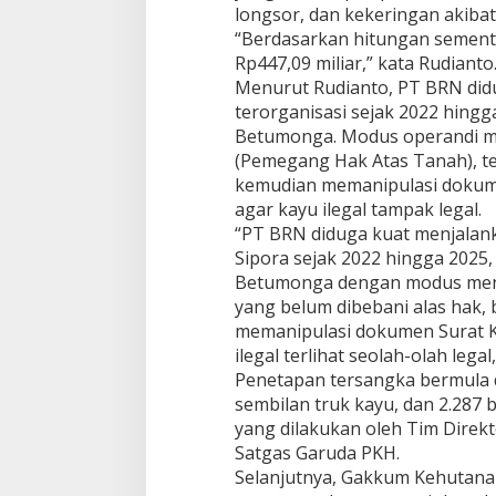
g
longsor, dan kekeringan akiba
a
“Berdasarkan hitungan sementa
d
Rp447,09 miliar,” kata Rudianto
i
Menurut Rudianto, PT BRN did
l
a
terorganisasi sejak 2022 hingg
n
Betumonga. Modus operandi m
,
(Pemegang Hak Atas Tanah), t
B
kemudian memanipulasi dokume
i
agar kayu ilegal tampak legal.
k
i
“PT BRN diduga kuat menjalank
n
Sipora sejak 2022 hingga 2025
N
Betumonga dengan modus meneb
e
yang belum dibebani alas hak,
g
a
memanipulasi dokumen Surat K
r
ilegal terlihat seolah-olah legal
a
Penetapan tersangka bermula d
R
sembilan truk kayu, dan 2.287 
u
yang dilakukan oleh Tim Dire
g
i
Satgas Garuda PKH.
R
Selanjutnya, Gakkum Kehutanan
p