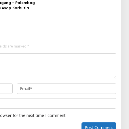
agung – Palembag
i Asap Karhutla
ields are marked
*
rowser for the next time I comment.