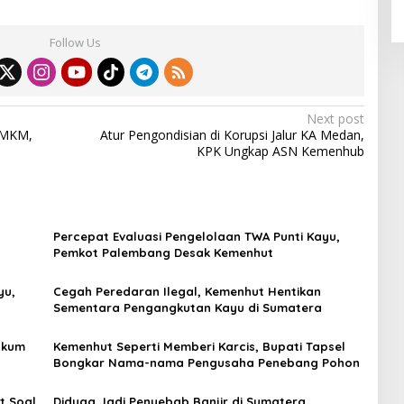
Follow Us
Next post
UMKM,
Atur Pengondisian di Korupsi Jalur KA Medan,
KPK Ungkap ASN Kemenhub
Percepat Evaluasi Pengelolaan TWA Punti Kayu,
Pemkot Palembang Desak Kemenhut
yu,
Cegah Peredaran Ilegal, Kemenhut Hentikan
Sementara Pengangkutan Kayu di Sumatera
ukum
Kemenhut Seperti Memberi Karcis, Bupati Tapsel
Bongkar Nama-nama Pengusaha Penebang Pohon
t Soal
Diduga Jadi Penyebab Banjir di Sumatera,