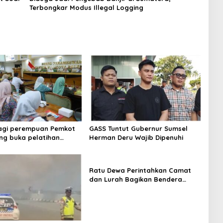
Terbongkar Modus Illegal Logging
bagi perempuan Pemkot
GASS Tuntut Gubernur Sumsel
g buka pelatihan
Herman Deru Wajib Dipenuhi
Ratu Dewa Perintahkan Camat
dan Lurah Bagikan Bendera
Gratis Ke Warga, Semarakkan
HUT RI ke 81