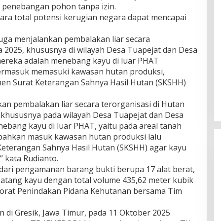
t penebangan pohon tanpa izin.
ra total potensi kerugian negara dapat mencapai
.
uga menjalankan pembalakan liar secara
a 2025, khususnya di wilayah Desa Tuapejat dan Desa
ereka adalah menebang kayu di luar PHAT
ermasuk memasuki kawasan hutan produksi,
n Surat Keterangan Sahnya Hasil Hutan (SKSHH)
an pembalakan liar secara terorganisasi di Hutan
, khususnya pada wilayah Desa Tuapejat dan Desa
ang kayu di luar PHAT, yaitu pada areal tanah
 bahkan masuk kawasan hutan produksi lalu
eterangan Sahnya Hasil Hutan (SKSHH) agar kayu
,” kata Rudianto.
ari pengamanan barang bukti berupa 17 alat berat,
batang kayu dengan total volume 435,62 meter kubik
ktorat Penindakan Pidana Kehutanan bersama Tim
 di Gresik, Jawa Timur, pada 11 Oktober 2025