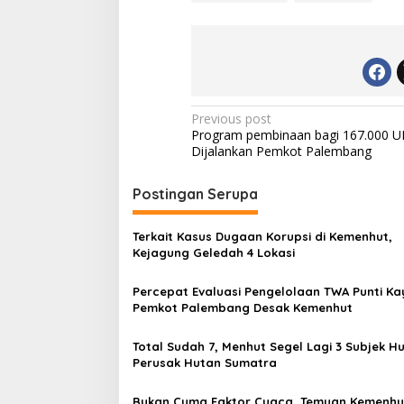
e
n
t
a
w
a
i
P
Previous post
Program pembinaan bagi 167.000 
o
Dijalankan Pemkot Palembang
s
t
Postingan Serupa
n
Terkait Kasus Dugaan Korupsi di Kemenhut,
a
Kejagung Geledah 4 Lokasi
v
Percepat Evaluasi Pengelolaan TWA Punti Ka
i
Pemkot Palembang Desak Kemenhut
g
a
Total Sudah 7, Menhut Segel Lagi 3 Subjek H
Perusak Hutan Sumatra
t
i
Bukan Cuma Faktor Cuaca, Temuan Kemenhu