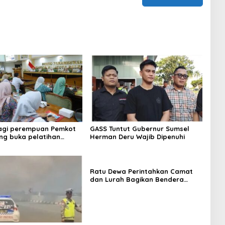
bagi perempuan Pemkot
GASS Tuntut Gubernur Sumsel
g buka pelatihan
Herman Deru Wajib Dipenuhi
Ratu Dewa Perintahkan Camat
dan Lurah Bagikan Bendera
Gratis Ke Warga, Semarakkan
HUT RI ke 81