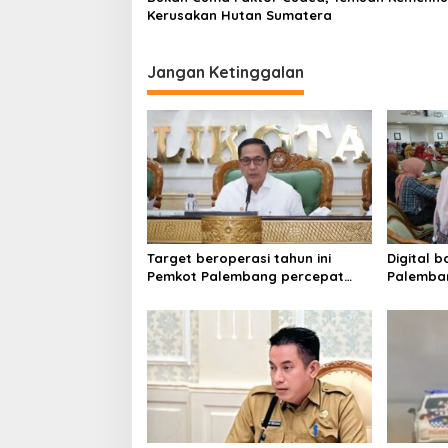
Kerusakan Hutan Sumatera
o
n
Jangan Ketinggalan
Target beroperasi tahun ini
Digital 
Pemkot Palembang percepat
Palemban
pembangunan proyek PSEL
literasi