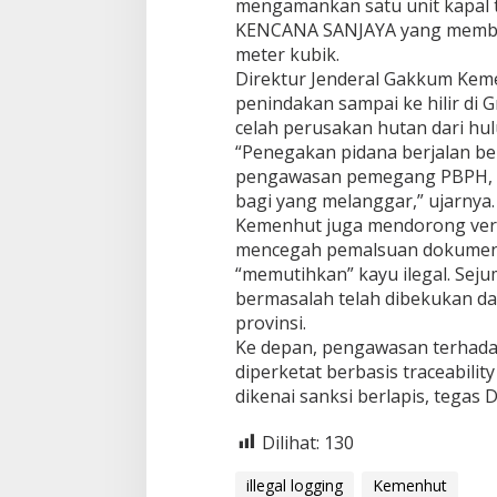
mengamankan satu unit kapal 
4
KENCANA SANJAYA yang membaw
4
7
meter kubik.
M
Direktur Jenderal Gakkum Kem
d
penindakan sampai ke hilir di
a
celah perusakan hutan dari hulu
r
“Penegakan pidana berjalan b
i
I
pengawasan pemegang PBPH, dis
l
bagi yang melanggar,” ujarnya.
l
Kemenhut juga mendorong verif
e
mencegah pemalsuan dokumen 
g
a
“memutihkan” kayu ilegal. Sej
l
bermasalah telah dibekukan dan
L
provinsi.
o
Ke depan, pengawasan terhad
g
diperketat berbasis traceabili
g
i
dikenai sanksi berlapis, tegas 
n
g
Dilihat:
130
d
i
illegal logging
Kemenhut
M