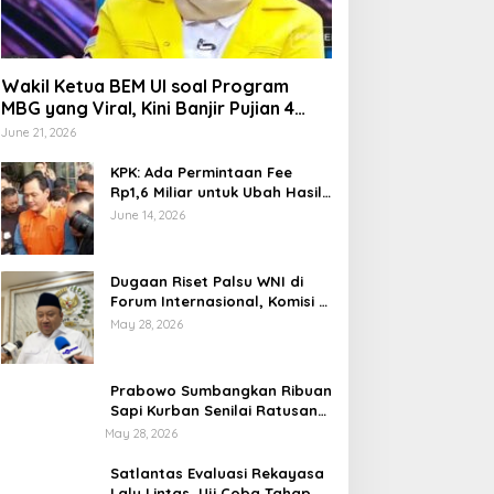
Wakil Ketua BEM UI soal Program
MBG yang Viral, Kini Banjir Pujian 4
Poin Kritik Fatimah Azzahra
June 21, 2026
KPK: Ada Permintaan Fee
Rp1,6 Miliar untuk Ubah Hasil
Audit di Muara Enim di OTT
June 14, 2026
BPK
Dugaan Riset Palsu WNI di
Forum Internasional, Komisi X
DPR Desak Investigasi dan
May 28, 2026
Penegakan Sanksi Etik
Prabowo Sumbangkan Ribuan
Sapi Kurban Senilai Ratusan
Miliar Rupiah, Begini
May 28, 2026
Tanggapan Menkeu Purbaya
Satlantas Evaluasi Rekayasa
Lalu Lintas, Uji Coba Tahap