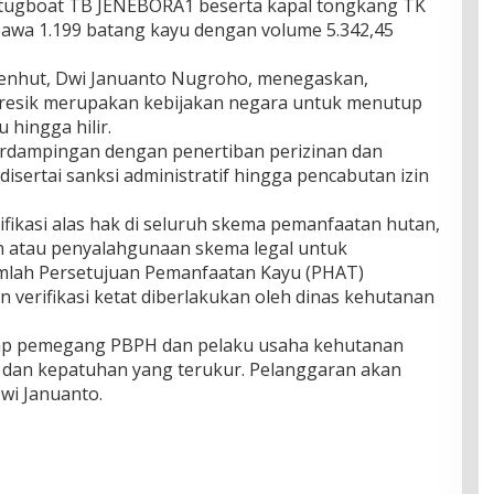
tugboat TB JENEBORA1 beserta kapal tongkang TK
a 1.199 batang kayu dengan volume 5.342,45
enhut, Dwi Januanto Nugroho, menegaskan,
 Gresik merupakan kebijakan negara untuk menutup
 hingga hilir.
erdampingan dengan penertiban perizinan dan
ertai sanksi administratif hingga pencabutan izin
ikasi alas hak di seluruh skema pemanfaatan hutan,
atau penyalahgunaan skema legal untuk
umlah Persetujuan Pemanfaatan Kayu (PHAT)
 verifikasi ketat diberlakukan oleh dinas kehutanan
ap pemegang PBPH dan pelaku usaha kehutanan
ty dan kepatuhan yang terukur. Pelanggaran akan
Dwi Januanto.