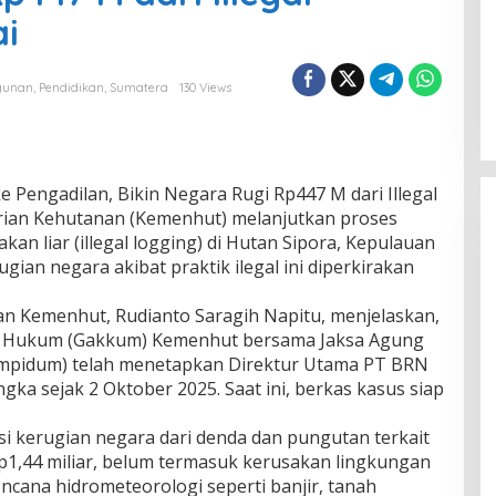
ai
gunan
,
Pendidikan
,
Sumatera
130 Views
e Pengadilan, Bikin Negara Rugi Rp447 M dari Illegal
rian Kehutanan (Kemenhut) melanjutkan proses
n liar (illegal logging) di Hutan Sipora, Kepulauan
gian negara akibat praktik ilegal ini diperkirakan
an Kemenhut, Rudianto Saragih Napitu, menjelaskan,
an Hukum (Gakkum) Kemenhut bersama Jaksa Agung
mpidum) telah menetapkan Direktur Utama PT BRN
angka sejak 2 Oktober 2025. Saat ini, berkas kasus siap
i kerugian negara dari denda dan pungutan terkait
1,44 miliar, belum termasuk kerusakan lingkungan
ncana hidrometeorologi seperti banjir, tanah