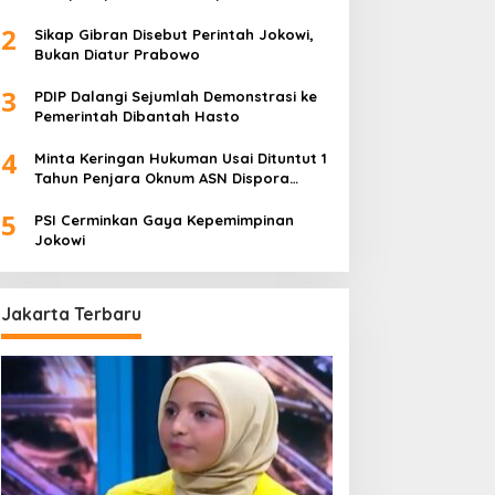
Foya-Foya Senyum tanpa Rasa
2
Bersalah
Sikap Gibran Disebut Perintah Jokowi,
Bukan Diatur Prabowo
3
PDIP Dalangi Sejumlah Demonstrasi ke
Pemerintah Dibantah Hasto
4
Minta Keringan Hukuman Usai Dituntut 1
Tahun Penjara Oknum ASN Dispora
Palembang “Melas”
5
PSI Cerminkan Gaya Kepemimpinan
Jokowi
Jakarta Terbaru