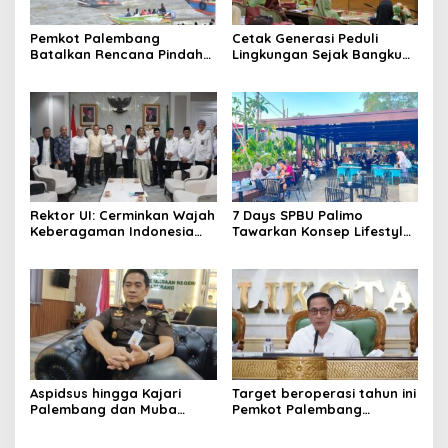
Pemkot Palembang
Cetak Generasi Peduli
Batalkan Rencana Pindah
Lingkungan Sejak Bangku
Lokasi Festival Bidar
Sekolah Pemkot
Dipastikan Tetap di Sungai
Palembang Perkuat
Musi
Program Adiwiyata
Rektor UI: Cerminkan Wajah
7 Days SPBU Palimo
Keberagaman Indonesia
Tawarkan Konsep Lifestyle
Bangun Kompleks Rumah
Beda dari Biasanya Tempat
Ibadah Enam Agama
Hangout Baru di Tengah
Kota Palembang
Aspidsus hingga Kajari
Target beroperasi tahun ini
Palembang dan Muba
Pemkot Palembang
Berganti, Pejabat Kejati
percepat pembangunan
Sumsel Dirombak Jaksa
proyek PSEL