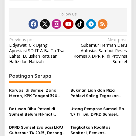
Follow Us
P
Previous post
Next post
Lidyawati Cik Ujang
Gubernur Herman Deru
o
Apresiasi SD IT A Ba Ta Tsa
Antusias Sambut Reses
s
Lahat, Luluskan Ratusan
Komisi X DPR RI di Provinsi
Hafiz dan Hafizah
Sumsel
t
n
Postingan Serupa
a
v
Korupsi di Sumsel Zona
Bukman Lian dan Riza
Merah, KPK Tangani 390
Pahlevi Saling Tegaskan
i
Perkara Korupsi Periode
Legalitas di Sumsel Polemik
g
2019 – 2025, KPK Ingatkan
PB PGRI Memanas
Ratusan Ribu Petani di
Utang Pemprov Sumsel Rp.
Gubernur Sumsel Herman
Sumsel Belum Nikmati
1,7 Triliun, DPRD Sumsel
a
Deru Perbaiki Tata Kelola
Pupuk Subsidi Distribusi
Desak Evaluasi Total BUMD
Dan Pelayanan Publik
t
Belum Merata
Pengelola Aset, Beban
DPRD Sumsel Evaluasi LKPJ
Tingkatkan Kualitas
Fiskal Bengkak
i
Gubernur TA 2025, Dorong
Sanitasi, Pemkot