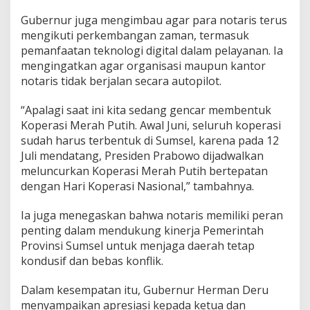
w
a
Gubernur juga mengimbau agar para notaris terus
l
mengikuti perkembangan zaman, termasuk
L
pemanfaatan teknologi digital dalam pelayanan. Ia
e
mengingatkan agar organisasi maupun kantor
g
a
notaris tidak berjalan secara autopilot.
l
i
“Apalagi saat ini kita sedang gencar membentuk
t
Koperasi Merah Putih. Awal Juni, seluruh koperasi
a
sudah harus terbentuk di Sumsel, karena pada 12
s
K
Juli mendatang, Presiden Prabowo dijadwalkan
o
meluncurkan Koperasi Merah Putih bertepatan
p
dengan Hari Koperasi Nasional,” tambahnya.
e
r
Ia juga menegaskan bahwa notaris memiliki peran
a
s
penting dalam mendukung kinerja Pemerintah
i
Provinsi Sumsel untuk menjaga daerah tetap
M
kondusif dan bebas konflik.
e
r
Dalam kesempatan itu, Gubernur Herman Deru
a
h
menyampaikan apresiasi kepada ketua dan