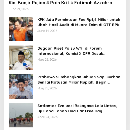
Kini Banjir Pujian 4 Poin Kritik Fatimah Azzahra
June 21, 2026
KPK: Ada Permintaan Fee Rp1,6 Miliar untuk
Ubah Hasil Audit di Muara Enim di OTT BPK
June 14, 2026
Dugaan Riset Palsu WNI di Forum
Internasional, Komisi X DPR Desak
Investigasi dan Penegakan Sanksi Etik
May 28, 2026
Prabowo Sumbangkan Ribuan Sapi Kurban
Senilai Ratusan Miliar Rupiah, Begini
Tanggapan Menkeu Purbaya
May 28, 2026
Satlantas Evaluasi Rekayasa Lalu Lintas,
Uji Coba Tahap Dua Car Free Day
Palembang Diundur
April 24, 2026