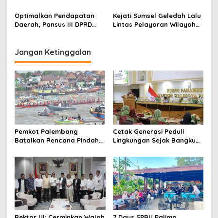
Bapenda Optimalkan PAD
Palembang Perkuat Kerja
o
Melalui Inovasi dan
Sama Strategis dengan
Optimalkan Pendapatan
Kejati Sumsel Geledah Lalu
n
Diversifikasi
Pemerintah Australia
Daerah, Pansus III DPRD
Lintas Pelayaran Wilayah
Sumsel Evaluasi LKPJ
Perairan Sungai Lalan Kab.
Gubernur TA 2025 Bersama
Muba 2019-2025
Bapenda
Jangan Ketinggalan
Pemkot Palembang
Cetak Generasi Peduli
Batalkan Rencana Pindah
Lingkungan Sejak Bangku
Lokasi Festival Bidar
Sekolah Pemkot
Dipastikan Tetap di Sungai
Palembang Perkuat
Musi
Program Adiwiyata
Rektor UI: Cerminkan Wajah
7 Days SPBU Palimo