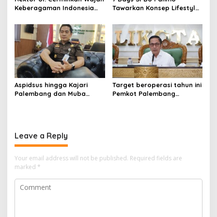
Keberagaman Indonesia
Tawarkan Konsep Lifestyle
Bangun Kompleks Rumah
Beda dari Biasanya Tempat
Ibadah Enam Agama
Hangout Baru di Tengah
Kota Palembang
Aspidsus hingga Kajari
Target beroperasi tahun ini
Palembang dan Muba
Pemkot Palembang
Berganti, Pejabat Kejati
percepat pembangunan
Sumsel Dirombak Jaksa
proyek PSEL
Agung
Leave a Reply
Your email address will not be published.
Required fields are
marked
*