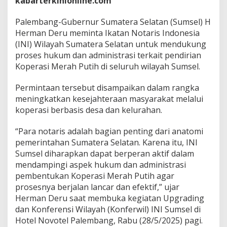
kabarterkinionline.com
r
u
D
Palembang-Gubernur Sumatera Selatan (Sumsel) H
o
Herman Deru meminta Ikatan Notaris Indonesia
r
(INI) Wilayah Sumatera Selatan untuk mendukung
o
proses hukum dan administrasi terkait pendirian
n
Koperasi Merah Putih di seluruh wilayah Sumsel.
g
N
o
Permintaan tersebut disampaikan dalam rangka
t
meningkatkan kesejahteraan masyarakat melalui
a
koperasi berbasis desa dan kelurahan.
r
i
s
“Para notaris adalah bagian penting dari anatomi
d
pemerintahan Sumatera Selatan. Karena itu, INI
i
Sumsel diharapkan dapat berperan aktif dalam
S
mendampingi aspek hukum dan administrasi
u
pembentukan Koperasi Merah Putih agar
m
s
prosesnya berjalan lancar dan efektif,” ujar
e
Herman Deru saat membuka kegiatan Upgrading
l
dan Konferensi Wilayah (Konferwil) INI Sumsel di
K
Hotel Novotel Palembang, Rabu (28/5/2025) pagi.
a