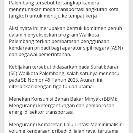
g
Palembang tersebut tertangkap kamera
K
menggunakan moda transportasi angkutan kota
e
(angkot) untuk menuju ke tempat kerja.
b
i
Aksi nyata ini merupakan bentuk komitmen penuh
j
a
dalam menyukseskan program Walikota
k
Palembang terkait pembatasan penggunaan
a
kendaraan pribadi bagi aparatur sipil negara (ASN)
n
dan pegawai pemerintahan.
W
a
l
Kebijakan tersebut didasarkan pada Surat Edaran
i
(SE) Walikota Palembang, salah satunya mengacu
k
pada SE Nomor 46 Tahun 2025. Aturan ini
o
diterbitkan dengan tiga tujuan utama:
t
a
Menekan Konsumsi Bahan Bakar Minyak (BBM):
Mengurangi ketergantungan dan pemborosan
energi di sektor transportasi.
Mengurangi Kemacetan Lalu Lintas: Meminimalisir
volume kendaraan pribadi di jalan raya, terutama