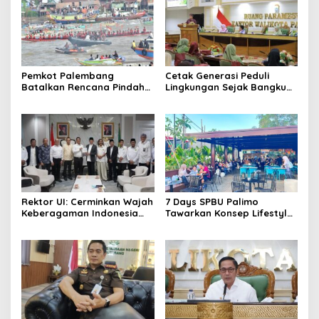
Pemkot Palembang
Cetak Generasi Peduli
Batalkan Rencana Pindah
Lingkungan Sejak Bangku
Lokasi Festival Bidar
Sekolah Pemkot
Dipastikan Tetap di Sungai
Palembang Perkuat
Musi
Program Adiwiyata
Rektor UI: Cerminkan Wajah
7 Days SPBU Palimo
Keberagaman Indonesia
Tawarkan Konsep Lifestyle
Bangun Kompleks Rumah
Beda dari Biasanya Tempat
Ibadah Enam Agama
Hangout Baru di Tengah
Kota Palembang