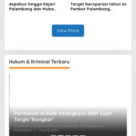
Aspidsus hingga Kajari
Target beroperasi tahun ini
Palembang dan Muba
Pemkot Palembang
Berganti, Pejabat Kejati
percepat pembangunan
Sumsel Dirombak Jaksa
proyek PSEL
Agung
View More
Hukum & Kriminal Terbaru
an
Permainan di Balik Kelangkaan BBM Sopir
M
Tangki ‘Bongkar’
A
In Ekonomi, Hukum & Kriminal, Nasional, Pembangunan,
In
Pendidikan
|
July 18, 2026
Pe