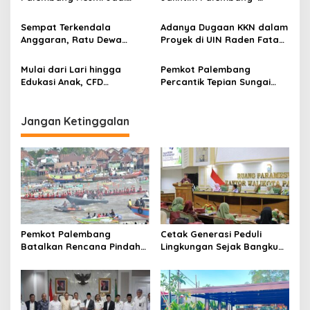
t
Cagar Budaya Nasional
Betung Jadi Momok
Pengendara
i
Sempat Terkendala
Adanya Dugaan KKN dalam
Anggaran, Ratu Dewa
Proyek di UIN Raden Fatah
o
Tinjau Pemancangan Tiang
Palembang Dan Dinas PUTR
n
Pertama Jembatan Alang-
Kabupaten OKU Timur,
Mulai dari Lari hingga
Pemkot Palembang
Alang Lebar dan Meminta
Massa LAKI Dan LASKAR
Edukasi Anak, CFD
Percantik Tepian Sungai
Warga Rawat Bersama
Sumsel Laporkan ke Kejati
Palembang Sediakan Zona
Musi, Sambut HUT ke-1343
Aktivitas
Jangan Ketinggalan
Pemkot Palembang
Cetak Generasi Peduli
Batalkan Rencana Pindah
Lingkungan Sejak Bangku
Lokasi Festival Bidar
Sekolah Pemkot
Dipastikan Tetap di Sungai
Palembang Perkuat
Musi
Program Adiwiyata