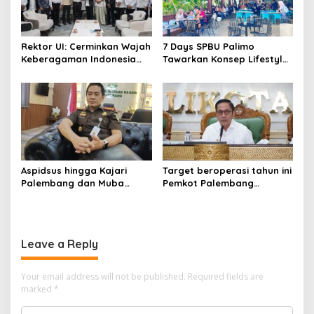
Rektor UI: Cerminkan Wajah
7 Days SPBU Palimo
Keberagaman Indonesia
Tawarkan Konsep Lifestyle
Bangun Kompleks Rumah
Beda dari Biasanya Tempat
Ibadah Enam Agama
Hangout Baru di Tengah
Kota Palembang
Aspidsus hingga Kajari
Target beroperasi tahun ini
Palembang dan Muba
Pemkot Palembang
Berganti, Pejabat Kejati
percepat pembangunan
Sumsel Dirombak Jaksa
proyek PSEL
Agung
Leave a Reply
Your email address will not be published.
Required fields are
marked
*