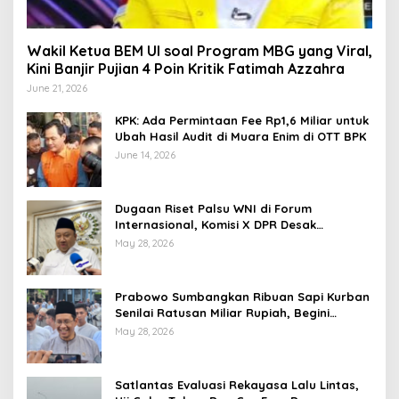
Wakil Ketua BEM UI soal Program MBG yang Viral,
Kini Banjir Pujian 4 Poin Kritik Fatimah Azzahra
June 21, 2026
KPK: Ada Permintaan Fee Rp1,6 Miliar untuk
Ubah Hasil Audit di Muara Enim di OTT BPK
June 14, 2026
Dugaan Riset Palsu WNI di Forum
Internasional, Komisi X DPR Desak
Investigasi dan Penegakan Sanksi Etik
May 28, 2026
Prabowo Sumbangkan Ribuan Sapi Kurban
Senilai Ratusan Miliar Rupiah, Begini
Tanggapan Menkeu Purbaya
May 28, 2026
Satlantas Evaluasi Rekayasa Lalu Lintas,