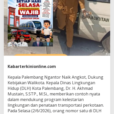
n
g
N
g
a
n
t
o
r
N
a
i
k
A
n
Kabarterkinionline.com
g
k
Kepala Palembang Ngantor Naik Angkot, Dukung
o
Kebijakan Walikota. Kepala Dinas Lingkungan
t
Hidup (DLH) Kota Palembang, Dr. H. Akhmad
,
D
Mustain, S.STP., M.Si., memberikan contoh nyata
u
dalam mendukung program kelestarian
k
lingkungan dan penataan transportasi perkotaan.
u
Pada Selasa (2/6/2026), orang nomor satu di DLH
n