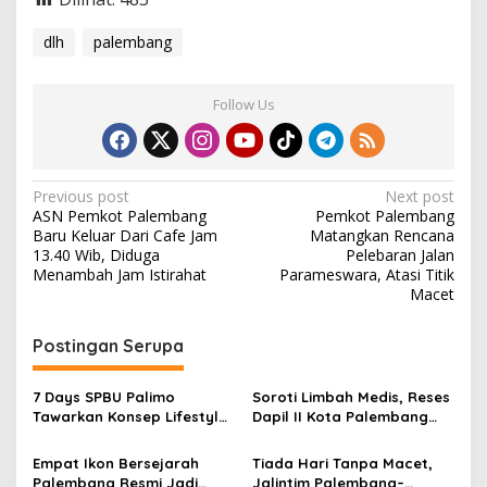
dlh
palembang
Follow Us
P
Previous post
Next post
ASN Pemkot Palembang
Pemkot Palembang
o
Baru Keluar Dari Cafe Jam
Matangkan Rencana
s
13.40 Wib, Diduga
Pelebaran Jalan
Menambah Jam Istirahat
Parameswara, Atasi Titik
t
Macet
n
Postingan Serupa
a
v
7 Days SPBU Palimo
Soroti Limbah Medis, Reses
i
Tawarkan Konsep Lifestyle
Dapil II Kota Palembang
g
Beda dari Biasanya Tempat
DPRD Sumsel
Hangout Baru di Tengah
Empat Ikon Bersejarah
Tiada Hari Tanpa Macet,
a
Kota Palembang
Palembang Resmi Jadi
Jalintim Palembang–