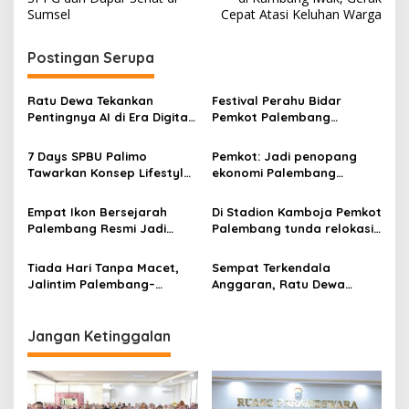
s
Sumsel
Cepat Atasi Keluhan Warga
t
n
Postingan Serupa
a
v
Ratu Dewa Tekankan
Festival Perahu Bidar
Pentingnya AI di Era Digital,
Pemkot Palembang
i
Dorong UMKM Naik Kelas
matangkan persiapan
g
7 Days SPBU Palimo
Pemkot: Jadi penopang
Tawarkan Konsep Lifestyle
ekonomi Palembang
a
Beda dari Biasanya Tempat
Inflasiter kendali
t
Hangout Baru di Tengah
Empat Ikon Bersejarah
Di Stadion Kamboja Pemkot
Kota Palembang
i
Palembang Resmi Jadi
Palembang tunda relokasi
Cagar Budaya Nasional
27 kios
o
Tiada Hari Tanpa Macet,
Sempat Terkendala
n
Jalintim Palembang–
Anggaran, Ratu Dewa
Betung Jadi Momok
Tinjau Pemancangan Tiang
Pengendara
Pertama Jembatan Alang-
Alang Lebar dan Meminta
Jangan Ketinggalan
Warga Rawat Bersama