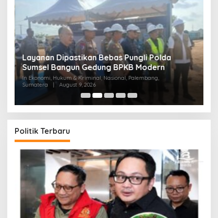
Layanan Dipastikan Bebas Pungli Polda
M
Sumsel Bangun Gedung BPKB Modern
d
In Ekonomi, Hukum & Kriminal, Nasional, Palembang,
In
Sumatera
|
August 9, 2026
Pe
Politik Terbaru