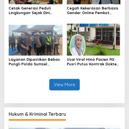
Cetak Generasi Peduli
Cegah Kekerasan Berbasis
Lingkungan Sejak Dini
Gender Online Pemkot
Pemkot Palembang
Palembang Perkuat Literasi
Program Perkuat Adiwiyata
Digital Perempuan
Layanan Dipastikan Bebas
Usai Viral Hina Pasien RS
Pungli Polda Sumsel
Pusri Putus Kontrak Dokter
Bangun Gedung BPKB
Tamara
Modern
View More
Hukum & Kriminal Terbaru