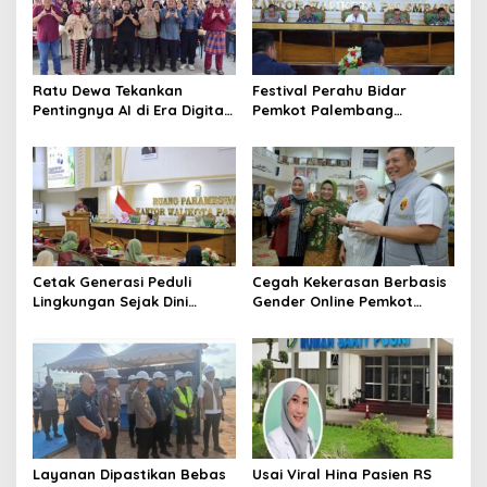
Ratu Dewa Tekankan
Festival Perahu Bidar
Pentingnya AI di Era Digital,
Pemkot Palembang
Dorong UMKM Naik Kelas
matangkan persiapan
Cetak Generasi Peduli
Cegah Kekerasan Berbasis
Lingkungan Sejak Dini
Gender Online Pemkot
Pemkot Palembang
Palembang Perkuat Literasi
Program Perkuat Adiwiyata
Digital Perempuan
Layanan Dipastikan Bebas
Usai Viral Hina Pasien RS