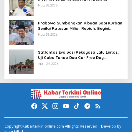
Investigasi dan Penegakan Sanksi Etik
May 28, 2026
Prabowo Sumbangkan Ribuan Sapi Kurban
Senilai Ratusan Miliar Rupiah, Begini
Tanggapan Menkeu Purbaya
May 28, 2026
Satlantas Evaluasi Rekayasa Lalu Lintas,
Uji Coba Tahap Dua Car Free Day
Palembang Diundur
April 24, 2026
Copyright Kabarterkinionline.com Allrights Reserved | Develop by
webskill.id