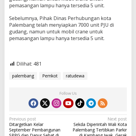
pemasangan lampu hanya tersedia 5 unit.
Sebelumnya, Pihak Dinas Perhubungan kota
Palembang telah menyiapkan 7000 unit PJU di
gudang, namun untuk mobil crane untuk
pemasangan lampu hanya tersedia 5 unit.
Dilihat:
481
palembang
Pemkot
ratudewa
Follow Us
P
Previous post
Next post
Ditargetkan Kelar
Sekda Diperintah Wali Kota
o
September Pembangunan
Palembang Tertibkan Parkir
SPPG dan Dapur Sehat di
di Kambang Iwak, Gerak