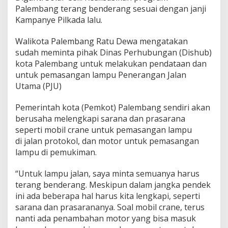
a
Palembang terang benderang sesuai dengan janji
l
Kampanye Pilkada lalu.
a
n
d
Walikota Palembang Ratu Dewa mengatakan
i
sudah meminta pihak Dinas Perhubungan (Dishub)
K
kota Palembang untuk melakukan pendataan dan
o
untuk pemasangan lampu Penerangan Jalan
t
a
Utama (PJU)
P
a
Pemerintah kota (Pemkot) Palembang sendiri akan
l
berusaha melengkapi sarana dan prasarana
e
seperti mobil crane untuk pemasangan lampu
m
b
di jalan protokol, dan motor untuk pemasangan
a
lampu di pemukiman.
n
g
“Untuk lampu jalan, saya minta semuanya harus
B
terang benderang. Meskipun dalam jangka pendek
a
k
ini ada beberapa hal harus kita lengkapi, seperti
a
sarana dan prasarananya. Soal mobil crane, terus
l
nanti ada penambahan motor yang bisa masuk
D