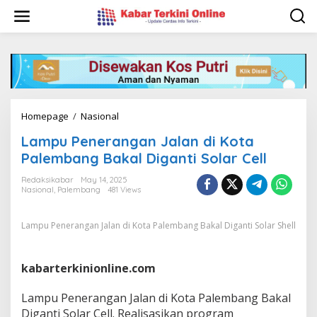
S
k
i
p
t
o
c
o
n
Homepage
/
Nasional
L
t
a
e
Lampu Penerangan Jalan di Kota
m
n
p
Palembang Bakal Diganti Solar Cell
t
u
P
Redaksikabar
May 14, 2025
Nasional
,
Palembang
481 Views
e
n
e
Lampu Penerangan Jalan di Kota Palembang Bakal Diganti Solar Shell
r
a
n
kabarterkinionline.com
g
a
n
Lampu Penerangan Jalan di Kota Palembang Bakal
J
Diganti Solar Cell. Realisasikan program