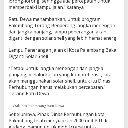
lorong-lorong, sehingga ada percepatan untuk
i
memperbaiki lampu jalan.” katanya.
g
a
n
Ratu Dewa menambahkan, untuk program
t
Palembang Terang Benderang jangka menengah
i
dan jangka panjang, lampu penerangan akan
S
diganti dengan solar shell yang lebih hemat energi.
o
l
a
Lampu Penerangan Jalan di Kota Palembang Bakal
r
Diganti Solar Shell
C
e
“Tetapi untuk jangka menengah dan jangka
l
l
panjang, melalui kajian yang komprehensif, kita
akan menggunakan solar shell, untuk itu Dinas
Perhubungan harus melakukan percepatan.”
Terang Ratu Dewa.
Walikota Palembang Ratu Dewa
Sebelumnya, Pihak Dinas Perhubungan kota
Palembang telah menyiapkan 7000 unit PJU di
gudang, namun untuk mobil crane untuk