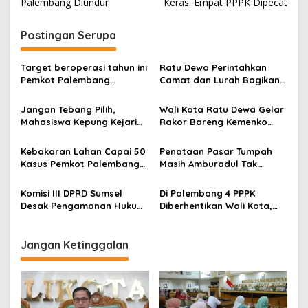
Palembang Diundur
Keras: Empat PPPK Dipecat
t
n
Postingan Serupa
a
v
Target beroperasi tahun ini
Ratu Dewa Perintahkan
Pemkot Palembang
Camat dan Lurah Bagikan
i
percepat pembangunan
Bendera Gratis Ke Warga,
g
proyek PSEL
Semarakkan HUT RI ke 81
Jangan Tebang Pilih,
Wali Kota Ratu Dewa Gelar
Mahasiswa Kepung Kejari
Rakor Bareng Kemenko
a
Palembang Desak Usut
Pangan, Percepatan
t
Tuntas Dugaan Korupsi
Pengolahan Sampah Jadi
Kebakaran Lahan Capai 50
Penataan Pasar Tumpah
Listrik
i
Kasus Pemkot Palembang
Masih Amburadul Tak
Tetapkan Siaga Bencana
Cukup Hanya Mengimbau,
o
Ratu Dewa Soroti Kinerja
Komisi III DPRD Sumsel
Di Palembang 4 PPPK
n
PD. Pasar
Desak Pengamanan Hukum
Diberhentikan Wali Kota,
Menyeluruh, Sengketa Aset
Jangan Merasa Aman Meski
di Banyuasin Memanas
Sudah Dilantik
Jangan Ketinggalan