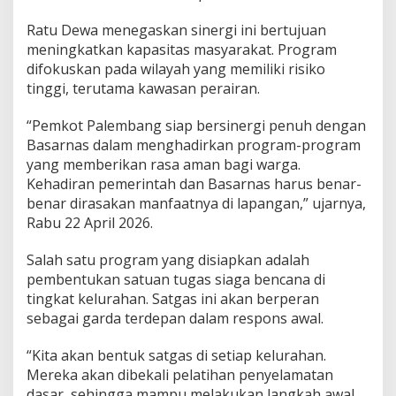
a
s
Ratu Dewa menegaskan sinergi ini bertujuan
a
meningkatkan kapasitas masyarakat. Program
r
difokuskan pada wilayah yang memiliki risiko
n
a
tinggi, terutama kawasan perairan.
s
“Pemkot Palembang siap bersinergi penuh dengan
Basarnas dalam menghadirkan program-program
yang memberikan rasa aman bagi warga.
Kehadiran pemerintah dan Basarnas harus benar-
benar dirasakan manfaatnya di lapangan,” ujarnya,
Rabu 22 April 2026.
Salah satu program yang disiapkan adalah
pembentukan satuan tugas siaga bencana di
tingkat kelurahan. Satgas ini akan berperan
sebagai garda terdepan dalam respons awal.
“Kita akan bentuk satgas di setiap kelurahan.
Mereka akan dibekali pelatihan penyelamatan
dasar, sehingga mampu melakukan langkah awal