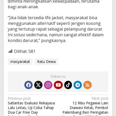
diminta meningkatkan kewaspadaan, terutama
bagi anak-anak.
“Jika tidak tersedia life jacket, masyarakat bisa
menggunakan alternatif seperti jerigen kosong
yang tertutup rapat sebagai pelampung darurat.
Ini solusi sederhana, namun sangat efektif dalam
kondisi darurat,” pungkasnya.
Dilihat:
581
masyarakat
Ratu Dewa
Follow Us
P
Previous post
Next post
Satlantas Evaluasi Rekayasa
12 Ribu Pegawai Lain
o
Lalu Lintas, Uji Coba Tahap
Diawasi Ketat, Pemkot
s
Dua Car Free Day
Palembang Beri Peringatan