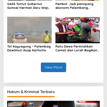
GASS Tuntut Gubernur
Pemkot: Jadi penopang
Sumsel Herman Deru Wajib
ekonomi Palembang
Dipenuhi
Inflasiter kendali
Tol Kayuagung – Palembag
Ratu Dewa Perintahkan
Diselimuti Asap Karhutla
Camat dan Lurah Bagikan
Bendera Gratis Ke Warga,
Semarakkan HUT RI ke 81
View More
Hukum & Kriminal Terbaru