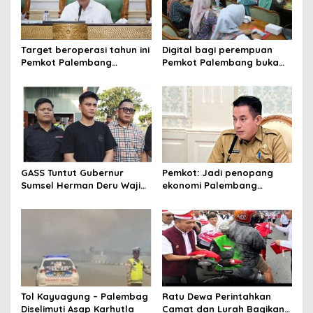
Target beroperasi tahun ini
Digital bagi perempuan
Pemkot Palembang
Pemkot Palembang buka
percepat pembangunan
pelatihan literasi
proyek PSEL
GASS Tuntut Gubernur
Pemkot: Jadi penopang
Sumsel Herman Deru Wajib
ekonomi Palembang
Dipenuhi
Inflasiter kendali
Tol Kayuagung – Palembag
Ratu Dewa Perintahkan
Diselimuti Asap Karhutla
Camat dan Lurah Bagikan