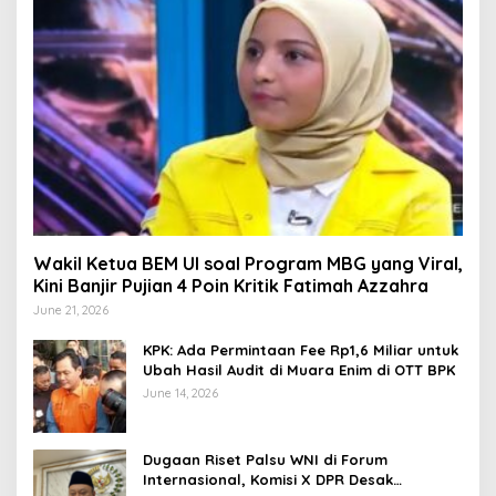
Wakil Ketua BEM UI soal Program MBG yang Viral,
Kini Banjir Pujian 4 Poin Kritik Fatimah Azzahra
June 21, 2026
KPK: Ada Permintaan Fee Rp1,6 Miliar untuk
Ubah Hasil Audit di Muara Enim di OTT BPK
June 14, 2026
Dugaan Riset Palsu WNI di Forum
Internasional, Komisi X DPR Desak