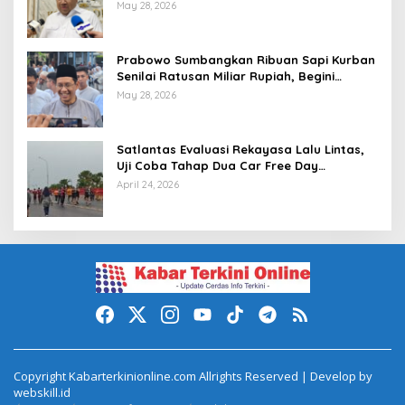
Investigasi dan Penegakan Sanksi Etik
May 28, 2026
Prabowo Sumbangkan Ribuan Sapi Kurban
Senilai Ratusan Miliar Rupiah, Begini
Tanggapan Menkeu Purbaya
May 28, 2026
Satlantas Evaluasi Rekayasa Lalu Lintas,
Uji Coba Tahap Dua Car Free Day
Palembang Diundur
April 24, 2026
Copyright Kabarterkinionline.com Allrights Reserved | Develop by
webskill.id