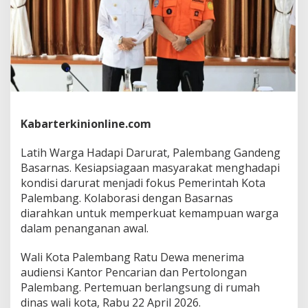
D
a
r
u
r
a
t
,
P
a
Kabarterkinionline.com
l
e
Latih Warga Hadapi Darurat, Palembang Gandeng
m
b
Basarnas. Kesiapsiagaan masyarakat menghadapi
a
kondisi darurat menjadi fokus Pemerintah Kota
n
Palembang. Kolaborasi dengan Basarnas
g
diarahkan untuk memperkuat kemampuan warga
G
a
dalam penanganan awal.
n
d
Wali Kota Palembang Ratu Dewa menerima
e
audiensi Kantor Pencarian dan Pertolongan
n
Palembang. Pertemuan berlangsung di rumah
g
B
dinas wali kota, Rabu 22 April 2026.