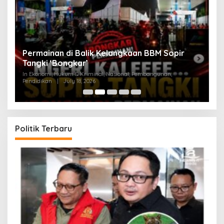
an
Permainan di Balik Kelangkaan BBM Sopir
M
Tangki ‘Bongkar’
A
In Ekonomi, Hukum & Kriminal, Nasional, Pembangunan,
In
Pendidikan
|
July 18, 2026
Pe
Politik Terbaru