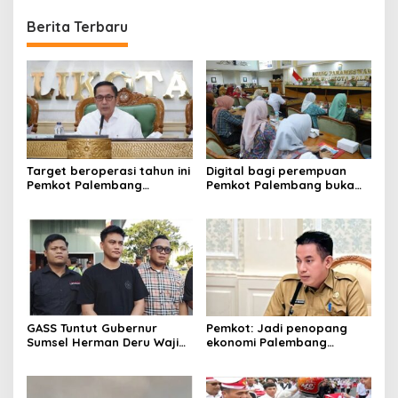
Berita Terbaru
Target beroperasi tahun ini
Digital bagi perempuan
Pemkot Palembang
Pemkot Palembang buka
percepat pembangunan
pelatihan literasi
proyek PSEL
GASS Tuntut Gubernur
Pemkot: Jadi penopang
Sumsel Herman Deru Wajib
ekonomi Palembang
Dipenuhi
Inflasiter kendali