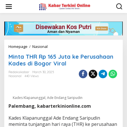
S
k
i
p
t
o
c
o
n
Homepage
/
Nasional
M
t
i
e
Minta THR Rp 165 Juta ke Perusahaan
n
n
t
Kades di Bogor Viral
t
a
T
Redaksikabar
March 30, 2025
Nasional
440 Views
H
R
R
p
1
Kades Klapanunggal, Ade Endang Saripudin
6
Palembang, kabarterkinionline.com
5
J
Kades Klapanunggal Ade Endang Saripudin
u
t
meminta tunjangan hari raya (THR) ke perusahaan