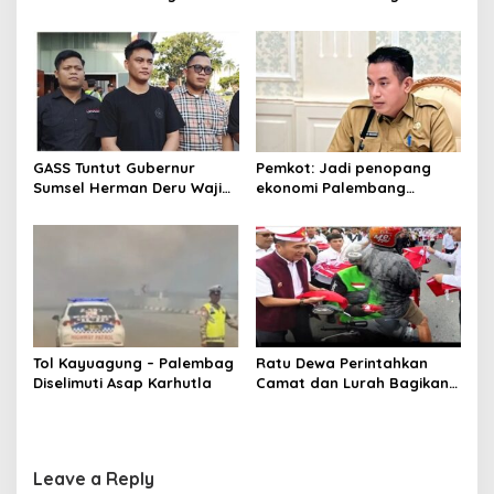
percepat pembangunan
pelatihan literasi
proyek PSEL
GASS Tuntut Gubernur
Pemkot: Jadi penopang
Sumsel Herman Deru Wajib
ekonomi Palembang
Dipenuhi
Inflasiter kendali
Tol Kayuagung – Palembag
Ratu Dewa Perintahkan
Diselimuti Asap Karhutla
Camat dan Lurah Bagikan
Bendera Gratis Ke Warga,
Semarakkan HUT RI ke 81
Leave a Reply