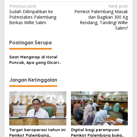
P
Previous post
Next post
Sudah Dilimpahkan ke
Pemkot Palembang Masak
o
Polrestabes Palembang
dan Bagikan 300 Kg
s
Berkas Willie Salim
Rendang, Tandingi Willie
Salim?
t
n
Postingan Serupa
a
v
Saat Menginap di Hotel
Puncak, Apa yang Dicari
i
Turis Arab ?
g
Jangan Ketinggalan
a
t
i
o
n
Target beroperasi tahun ini
Digital bagi perempuan
Pemkot Palembang
Pemkot Palembang buka