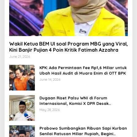
Wakil Ketua BEM UI soal Program MBG yang Viral,
Kini Banjir Pujian 4 Poin Kritik Fatimah Azzahra
June 21, 2026
KPK: Ada Permintaan Fee Rp1,6 Miliar untuk
Ubah Hasil Audit di Muara Enim di OTT BPK
June 14, 2026
Dugaan Riset Palsu WNI di Forum
Internasional, Komisi X DPR Desak
Investigasi dan Penegakan Sanksi Etik
May 28, 2026
Prabowo Sumbangkan Ribuan Sapi Kurban
Senilai Ratusan Miliar Rupiah, Begini