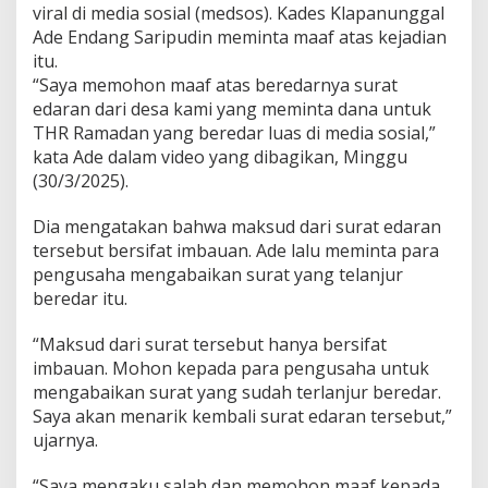
a
viral di media sosial (medsos). Kades Klapanunggal
k
Ade Endang Saripudin meminta maaf atas kejadian
e
itu.
P
“Saya memohon maaf atas beredarnya surat
e
r
edaran dari desa kami yang meminta dana untuk
u
THR Ramadan yang beredar luas di media sosial,”
s
kata Ade dalam video yang dibagikan, Minggu
a
(30/3/2025).
h
a
a
Dia mengatakan bahwa maksud dari surat edaran
n
tersebut bersifat imbauan. Ade lalu meminta para
K
pengusaha mengabaikan surat yang telanjur
a
beredar itu.
d
e
s
“Maksud dari surat tersebut hanya bersifat
d
imbauan. Mohon kepada para pengusaha untuk
i
mengabaikan surat yang sudah terlanjur beredar.
B
Saya akan menarik kembali surat edaran tersebut,”
o
g
ujarnya.
o
r
“Saya mengaku salah dan memohon maaf kepada