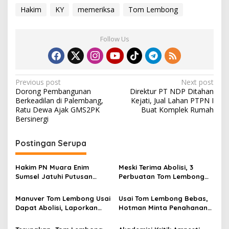
Hakim
KY
memeriksa
Tom Lembong
Follow Us
P
Previous post
Next post
Dorong Pembangunan
Direktur PT NDP Ditahan
o
Berkeadilan di Palembang,
Kejati, Jual Lahan PTPN I
s
Ratu Dewa Ajak GMS2PK
Buat Komplek Rumah
Bersinergi
t
n
Postingan Serupa
a
v
Hakim PN Muara Enim
Meski Terima Abolisi, 3
Sumsel Jatuhi Putusan
Perbuatan Tom Lembong
i
Pemaafan Hakim, Belum
yang Diyakini Hakim
g
Sebulan KUHP dan KUHAP
Melawan Hukum
Manuver Tom Lembong Usai
Usai Tom Lembong Bebas,
Baru
Dapat Abolisi, Laporkan
Hotman Minta Penahanan
a
Hakim dan Tim Audit
Kliennya Ditangguhkan
t