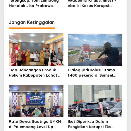
Terungkap, Tom Lembong
Akademisi Kritik Amnesti-
i
Menolak Jika Prabowo
Abolisi Kasus Korupsi:
Berikan Amnesti, Karena
Hukum Dipermainkan
o
Abolisi Maka Diterima
n
Jangan Ketinggalan
Tiga Rancangan Produk
Dialog jadi solusi utama
Hukum Kabupaten Lahat
1.400 pekerja di Sumsel
Kanwil Kemenkum Sumsel
kena PHK hingga Juni 2026
Harmonisasi
Ratu Dewa: Saatnya UMKM
Ikut Diperiksa Dalam
di Palembang Level Up
Penyidkan Korupsi Eks