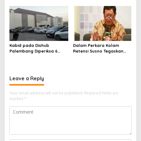
Kepala Bappeda
Palembang
Kabid pada Dishub
Dalam Perkara Kolam
Palembang Diperiksa 6
Retensi Susno Tegaskan
Jam, Penyidikan Korupsi
TAPD Harus Tanggung
Lampu Jalan
Jawab
Leave a Reply
Your email address will not be published.
Required fields are
marked
*