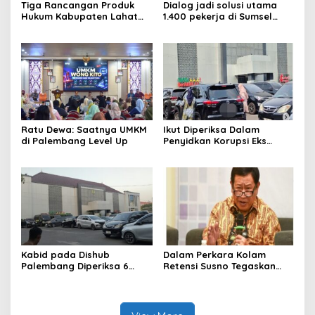
Tiga Rancangan Produk
Dialog jadi solusi utama
Hukum Kabupaten Lahat
1.400 pekerja di Sumsel
Kanwil Kemenkum Sumsel
kena PHK hingga Juni 2026
Harmonisasi
Ratu Dewa: Saatnya UMKM
Ikut Diperiksa Dalam
di Palembang Level Up
Penyidkan Korupsi Eks
Kepala Bappeda
Palembang
Kabid pada Dishub
Dalam Perkara Kolam
Palembang Diperiksa 6
Retensi Susno Tegaskan
Jam, Penyidikan Korupsi
TAPD Harus Tanggung
Lampu Jalan
Jawab