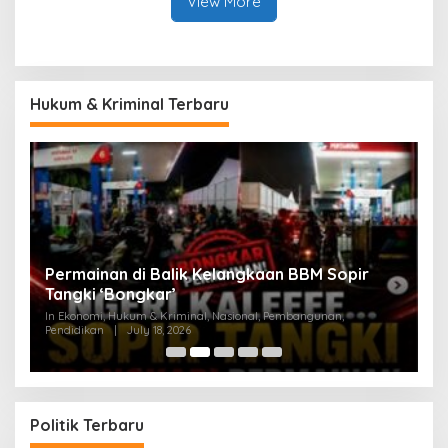
View More
Hukum & Kriminal Terbaru
an
Permainan di Balik Kelangkaan BBM Sopir
M
Tangki ‘Bongkar’
A
In Ekonomi, Hukum & Kriminal, Nasional, Pembangunan,
In
Pendidikan
|
July 18, 2026
Pe
Politik Terbaru