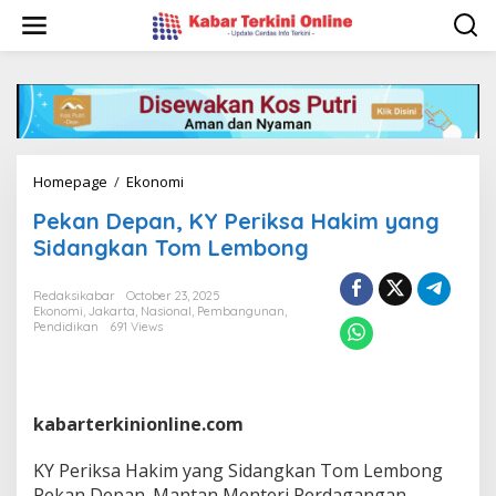
S
k
i
p
t
o
c
o
n
Homepage
/
Ekonomi
P
t
e
e
Pekan Depan, KY Periksa Hakim yang
k
n
a
Sidangkan Tom Lembong
t
n
D
Redaksikabar
October 23, 2025
e
Ekonomi
,
Jakarta
,
Nasional
,
Pembangunan
,
p
Pendidikan
691 Views
a
n
,
K
Y
kabarterkinionline.com
P
e
KY Periksa Hakim yang Sidangkan Tom Lembong
r
Pekan Depan. Mantan Menteri Perdagangan