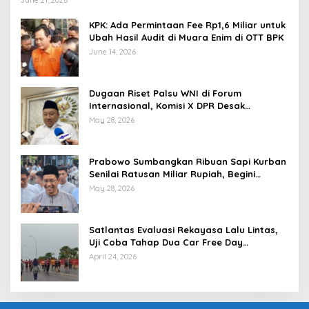
KPK: Ada Permintaan Fee Rp1,6 Miliar untuk
Ubah Hasil Audit di Muara Enim di OTT BPK
June 14, 2026
Dugaan Riset Palsu WNI di Forum
Internasional, Komisi X DPR Desak
Investigasi dan Penegakan Sanksi Etik
May 28, 2026
Prabowo Sumbangkan Ribuan Sapi Kurban
Senilai Ratusan Miliar Rupiah, Begini
Tanggapan Menkeu Purbaya
May 28, 2026
Satlantas Evaluasi Rekayasa Lalu Lintas,
Uji Coba Tahap Dua Car Free Day
Palembang Diundur
April 24, 2026