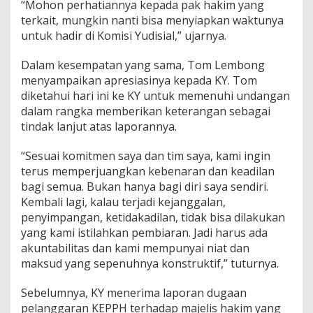
“Mohon perhatiannya kepada pak hakim yang
L
e
terkait, mungkin nanti bisa menyiapkan waktunya
m
untuk hadir di Komisi Yudisial,” ujarnya.
b
o
Dalam kesempatan yang sama, Tom Lembong
n
menyampaikan apresiasinya kepada KY. Tom
g
diketahui hari ini ke KY untuk memenuhi undangan
dalam rangka memberikan keterangan sebagai
tindak lanjut atas laporannya.
“Sesuai komitmen saya dan tim saya, kami ingin
terus memperjuangkan kebenaran dan keadilan
bagi semua. Bukan hanya bagi diri saya sendiri.
Kembali lagi, kalau terjadi kejanggalan,
penyimpangan, ketidakadilan, tidak bisa dilakukan
yang kami istilahkan pembiaran. Jadi harus ada
akuntabilitas dan kami mempunyai niat dan
maksud yang sepenuhnya konstruktif,” tuturnya.
Sebelumnya, KY menerima laporan dugaan
pelanggaran KEPPH terhadap majelis hakim yang