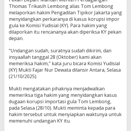
i
Thomas Trikasih Lembong alias Tom Lembong
k
s
melaporkan hakim Pengadilan Tipikor Jakarta yang
a
menyidangkan perkaranya di kasus korupsi impor
H
gula ke Komisi Yudisial (KY). Para hakim yang
a
dilaporkan itu rencananya akan diperiksa KY pekan
k
depan.
i
m
y
“Undangan sudah, suratnya sudah dikirim, dan
a
insyaallah tanggal 28 (Oktober) kami akan
n
memeriksa hakim,” kata juru bicara Komisi Yudisial
g
(KY) Mukti Fajar Nur Dewata dilansir Antara, Selasa
S
i
(21/10/2025).
d
a
Mukti mengatakan pihaknya menjadwalkan
n
memeriksa tiga hakim yang menyidangkan kasus
g
dugaan korupsi importasi gula Tom Lembong,
k
a
pada Selasa (28/10). Mukti meminta kepada para
n
hakim tersebut untuk menyiapkan waktunya untuk
T
memenuhi undangan KY itu.
o
m