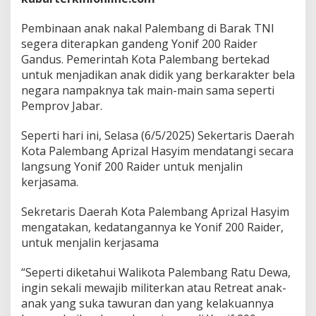
a
l
Pembinaan anak nakal Palembang di Barak TNI
P
a
segera diterapkan gandeng Yonif 200 Raider
l
Gandus. Pemerintah Kota Palembang bertekad
e
untuk menjadikan anak didik yang berkarakter bela
m
negara nampaknya tak main-main sama seperti
b
Pemprov Jabar.
a
n
g
Seperti hari ini, Selasa (6/5/2025) Sekertaris Daerah
d
Kota Palembang Aprizal Hasyim mendatangi secara
i
langsung Yonif 200 Raider untuk menjalin
B
kerjasama.
a
r
a
Sekretaris Daerah Kota Palembang Aprizal Hasyim
k
mengatakan, kedatangannya ke Yonif 200 Raider,
T
untuk menjalin kerjasama
N
I
S
“Seperti diketahui Walikota Palembang Ratu Dewa,
e
ingin sekali mewajib militerkan atau Retreat anak-
g
anak yang suka tawuran dan yang kelakuannya
e