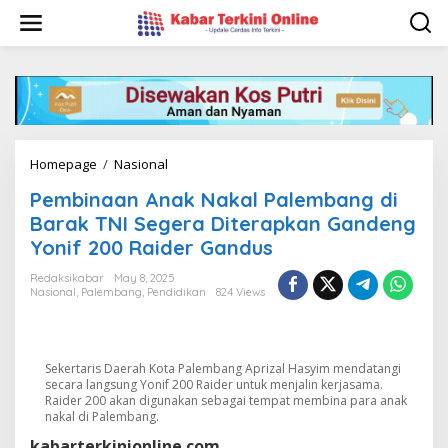
S
k
i
p
t
o
c
o
n
Homepage
/
Nasional
P
t
e
e
Pembinaan Anak Nakal Palembang di
m
n
b
Barak TNI Segera Diterapkan Gandeng
t
i
Yonif 200 Raider Gandus
n
a
Redaksikabar
May 8, 2025
a
Nasional
,
Palembang
,
Pendidikan
824 Views
n
A
n
a
Sekertaris Daerah Kota Palembang Aprizal Hasyim mendatangi
k
secara langsung Yonif 200 Raider untuk menjalin kerjasama.
N
Raider 200 akan digunakan sebagai tempat membina para anak
a
nakal di Palembang.
k
kabarterkinionline.com