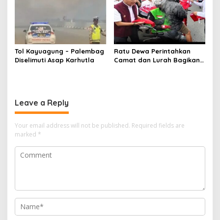
Tol Kayuagung – Palembag
Ratu Dewa Perintahkan
Diselimuti Asap Karhutla
Camat dan Lurah Bagikan
Bendera Gratis Ke Warga,
Semarakkan HUT RI ke 81
Leave a Reply
Your email address will not be published.
Required fields are
marked
*