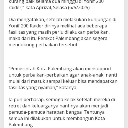
kurang baik selama dua minggu di Yonif 200
r
raider,” kata Aprizal, Selasa (6/5/2025).
a
D
i
Dia mengatakan, setelah melakukan kunjungan di
t
Yonif 200 Raider dirinya melihat ada beberapa
e
fasilitas yang masih perlu dilakukan perbaikan,
r
maka dari itu Pemkot Palembang akan segera
a
p
mendukung perbaikan tersebut.
k
a
n
G
“Pemerintah Kota Palembang akan mensupport
a
n
untuk perbaikan-perbaikan agar anak-anak nanti
d
mulai dari masuk sampai keluar bisa mendapatkan
e
fasilitas yang nyaman,” katanya
n
g
Ia pun berharap, semoga kelak setelah mereka di
Y
o
retret dan keluarganya nantinya akan menjadi
n
pemuda-pemuda harapan bangsa. Tentunya
i
semua ini dilakukan untuk membangun Kota
f
Palembang.
2