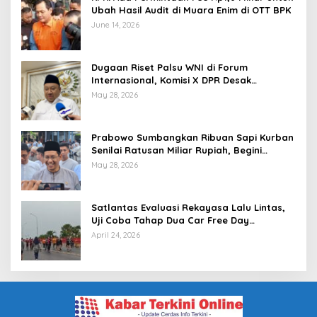
Ubah Hasil Audit di Muara Enim di OTT BPK
June 14, 2026
Dugaan Riset Palsu WNI di Forum
Internasional, Komisi X DPR Desak
Investigasi dan Penegakan Sanksi Etik
May 28, 2026
Prabowo Sumbangkan Ribuan Sapi Kurban
Senilai Ratusan Miliar Rupiah, Begini
Tanggapan Menkeu Purbaya
May 28, 2026
Satlantas Evaluasi Rekayasa Lalu Lintas,
Uji Coba Tahap Dua Car Free Day
Palembang Diundur
April 24, 2026