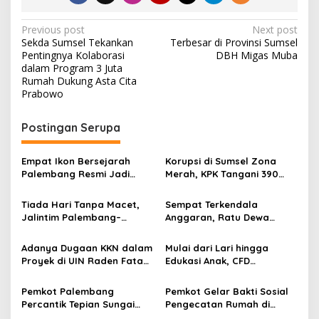
P
Previous post
Next post
Sekda Sumsel Tekankan
Terbesar di Provinsi Sumsel
o
Pentingnya Kolaborasi
DBH Migas Muba
s
dalam Program 3 Juta
Rumah Dukung Asta Cita
t
Prabowo
n
Postingan Serupa
a
v
Empat Ikon Bersejarah
Korupsi di Sumsel Zona
i
Palembang Resmi Jadi
Merah, KPK Tangani 390
g
Cagar Budaya Nasional
Perkara Korupsi Periode
2019 – 2025, KPK Ingatkan
Tiada Hari Tanpa Macet,
Sempat Terkendala
a
Gubernur Sumsel Herman
Jalintim Palembang–
Anggaran, Ratu Dewa
Deru Perbaiki Tata Kelola
t
Betung Jadi Momok
Tinjau Pemancangan Tiang
Dan Pelayanan Publik
Pengendara
Pertama Jembatan Alang-
i
Adanya Dugaan KKN dalam
Mulai dari Lari hingga
Alang Lebar dan Meminta
Proyek di UIN Raden Fatah
Edukasi Anak, CFD
o
Warga Rawat Bersama
Palembang Dan Dinas PUTR
Palembang Sediakan Zona
n
Kabupaten OKU Timur,
Aktivitas
Pemkot Palembang
Pemkot Gelar Bakti Sosial
Massa LAKI Dan LASKAR
Percantik Tepian Sungai
Pengecatan Rumah di
Sumsel Laporkan ke Kejati
Musi, Sambut HUT ke-1343
Tepian Sungai Musi, Sambut