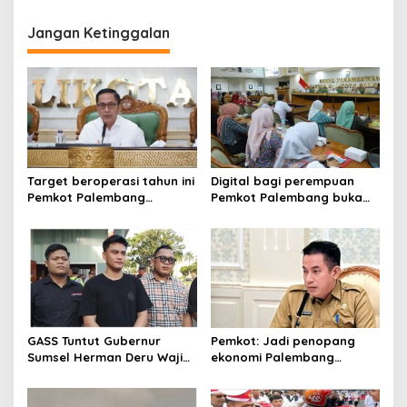
HUT Palembang ke-1343
Jangan Ketinggalan
Target beroperasi tahun ini
Digital bagi perempuan
Pemkot Palembang
Pemkot Palembang buka
percepat pembangunan
pelatihan literasi
proyek PSEL
GASS Tuntut Gubernur
Pemkot: Jadi penopang
Sumsel Herman Deru Wajib
ekonomi Palembang
Dipenuhi
Inflasiter kendali