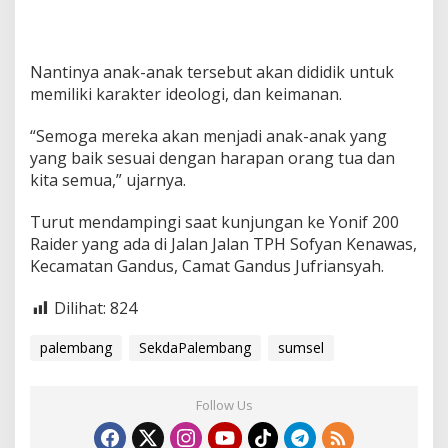
0
0
R
a
Nantinya anak-anak tersebut akan dididik untuk
i
memiliki karakter ideologi, dan keimanan.
d
e
“Semoga mereka akan menjadi anak-anak yang
r
G
yang baik sesuai dengan harapan orang tua dan
a
kita semua,” ujarnya.
n
d
Turut mendampingi saat kunjungan ke Yonif 200
u
Raider yang ada di Jalan Jalan TPH Sofyan Kenawas,
s
Kecamatan Gandus, Camat Gandus Jufriansyah.
Dilihat:
824
palembang
SekdaPalembang
sumsel
Follow Us