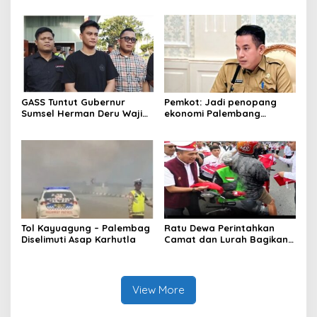
proyek PSEL
GASS Tuntut Gubernur
Pemkot: Jadi penopang
Sumsel Herman Deru Wajib
ekonomi Palembang
Dipenuhi
Inflasiter kendali
Tol Kayuagung – Palembag
Ratu Dewa Perintahkan
Diselimuti Asap Karhutla
Camat dan Lurah Bagikan
Bendera Gratis Ke Warga,
Semarakkan HUT RI ke 81
View More