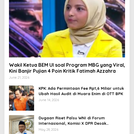
Wakil Ketua BEM UI soal Program MBG yang Viral,
Kini Banjir Pujian 4 Poin Kritik Fatimah Azzahra
June 21, 2026
KPK: Ada Permintaan Fee Rp1,6 Miliar untuk
Ubah Hasil Audit di Muara Enim di OTT BPK
June 14, 2026
Dugaan Riset Palsu WNI di Forum
Internasional, Komisi X DPR Desak
Investigasi dan Penegakan Sanksi Etik
May 28, 2026