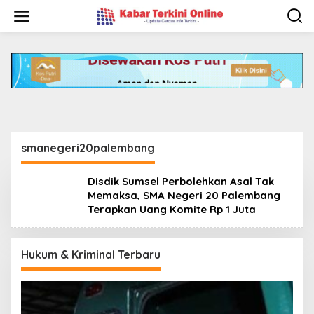
S
Nasional
,
Palembang
,
Pendidikan
,
Politik
k
i
Disdik Sumsel Perbolehkan Asal Tak Memaksa,
p
SMA Negeri 20 Palembang Terapkan Uang
t
Komite Rp 1 Juta
o
May 23, 2025
c
o
n
t
e
n
smanegeri20palembang
t
Disdik Sumsel Perbolehkan Asal Tak
Memaksa, SMA Negeri 20 Palembang
Terapkan Uang Komite Rp 1 Juta
Hukum & Kriminal Terbaru