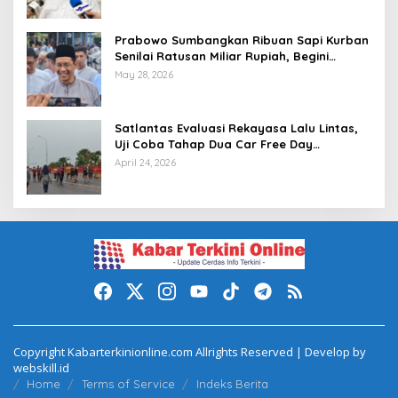
Prabowo Sumbangkan Ribuan Sapi Kurban
Senilai Ratusan Miliar Rupiah, Begini
Tanggapan Menkeu Purbaya
May 28, 2026
Satlantas Evaluasi Rekayasa Lalu Lintas,
Uji Coba Tahap Dua Car Free Day
Palembang Diundur
April 24, 2026
Copyright Kabarterkinionline.com Allrights Reserved | Develop by
webskill.id
Home
Terms of Service
Indeks Berita