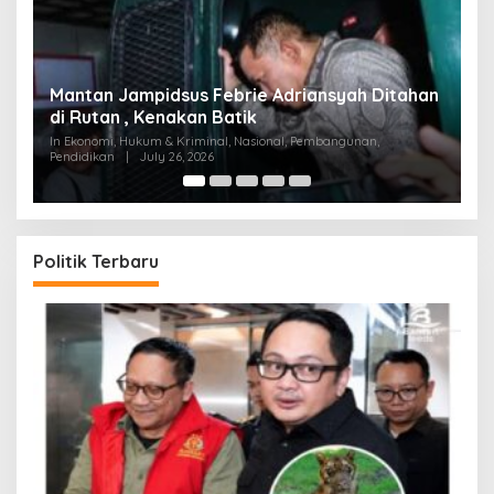
tahan
Permainan di Balik Kelangkaan BBM Sopir
Tangki ‘Bongkar’
In Ekonomi, Hukum & Kriminal, Nasional, Pembangunan,
Pendidikan
|
July 18, 2026
Politik Terbaru