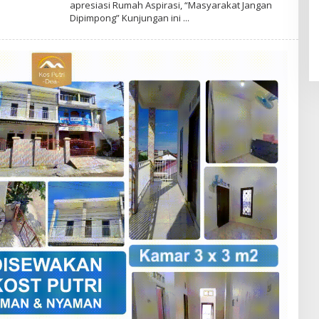
apresiasi Rumah Aspirasi, “Masyarakat Jangan
E
Dipimpong” Kunjungan ini
D
A
K
S
I
K
A
B
A
R