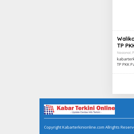
Waliko
TP PK
Nasional
,
kabarter
TP PKK P
Copyright Kabarterkinionline.com Allrights Reserv