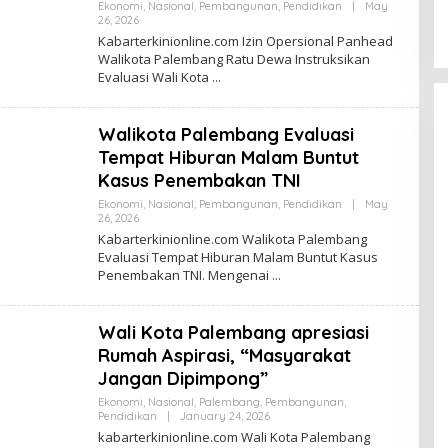
Ekonomi
,
Nasional
,
Pembangunan
,
Pendidikan
|
May
26, 2026
B
Y
Kabarterkinionline.com Izin Opersional Panhead
R
Walikota Palembang Ratu Dewa Instruksikan
E
Evaluasi Wali Kota
D
A
K
S
Walikota Palembang Evaluasi
I
K
Tempat Hiburan Malam Buntut
A
B
Kasus Penembakan TNI
A
R
Ekonomi
,
Nasional
,
Pembangunan
,
Pendidikan
|
May
26, 2026
B
Y
Kabarterkinionline.com Walikota Palembang
R
Evaluasi Tempat Hiburan Malam Buntut Kasus
E
Penembakan TNI. Mengenai
D
A
K
S
Wali Kota Palembang apresiasi
I
K
Rumah Aspirasi, “Masyarakat
A
B
Jangan Dipimpong”
A
R
Ekonomi
,
Nasional
,
Palembang
,
Pembangunan
,
Pendidikan
|
January 24, 2026
B
Y
kabarterkinionline.com Wali Kota Palembang
R