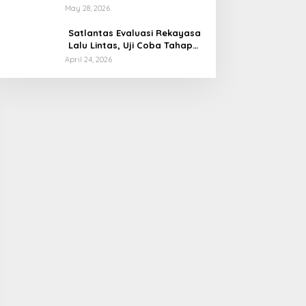
Miliar Rupiah, Begini
May 28, 2026
Tanggapan Menkeu Purbaya
Satlantas Evaluasi Rekayasa
Lalu Lintas, Uji Coba Tahap
Dua Car Free Day Palembang
April 24, 2026
Diundur