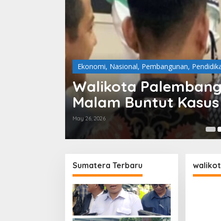
Ekonomi
,
Nasional
,
Pembangunan
,
Pendidik
mbang
Walikota Palembang
Malam Buntut Kasus
May 26, 2026
Sumatera Terbaru
waliko