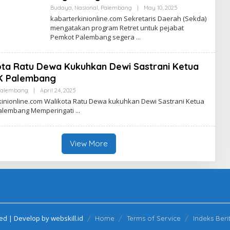
R
Budaya
,
Nasional
,
Palembang
|
May 10, 2025
B
Y
kabarterkinionline.com Sekretaris Daerah (Sekda)
R
mengatakan program Retret untuk pejabat
E
Pemkot Palembang segera
D
A
K
S
ta Ratu Dewa Kukuhkan Dewi Sastrani Ketua
I
K
K Palembang
A
B
Palembang
|
April 24, 2025
B
A
Y
kinionline.com Walikota Ratu Dewa kukuhkan Dewi Sastrani Ketua
R
R
alembang Memperingati
E
D
A
K
S
View More
I
K
A
B
A
R
ed | Develop by webskill.id
Home
Terms of Service
Indeks Beri