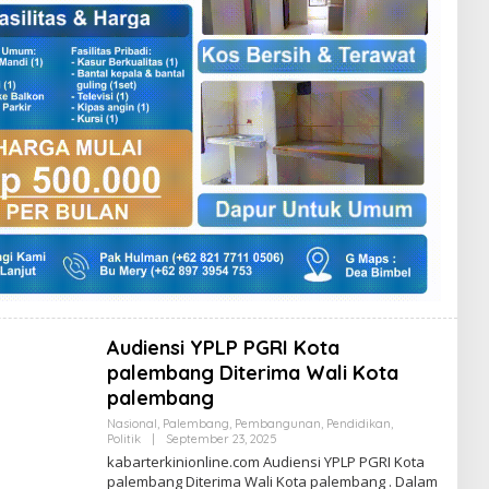
Audiensi YPLP PGRI Kota
palembang Diterima Wali Kota
palembang
Nasional
,
Palembang
,
Pembangunan
,
Pendidikan
,
Politik
|
September 23, 2025
B
Y
kabarterkinionline.com Audiensi YPLP PGRI Kota
R
palembang Diterima Wali Kota palembang . Dalam
E