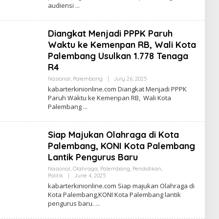
audiensi
D
A
K
S
Diangkat Menjadi PPPK Paruh
I
K
Waktu ke Kemenpan RB, Wali Kota
A
B
Palembang Usulkan 1.778 Tenaga
A
R4
R
Nasional
,
Palembang
|
July 26, 2025
B
Y
kabarterkinionline.com Diangkat Menjadi PPPK
R
Paruh Waktu ke Kemenpan RB, Wali Kota
E
Palembang
D
A
K
S
Siap Majukan Olahraga di Kota
I
K
Palembang, KONI Kota Palembang
A
B
Lantik Pengurus Baru
A
R
Nasional
,
Olahraga
,
Palembang
,
Pendidikan
,
Politik
|
June 4, 2025
B
Y
kabarterkinionline.com Siap majukan Olahraga di
R
Kota Palembang,KONI Kota Palembang lantik
E
pengurus baru.
D
A
K