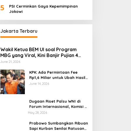
Palembang “Melas”
5
PSI Cerminkan Gaya Kepemimpinan
Jokowi
Jakarta Terbaru
Wakil Ketua BEM UI soal Program
MBG yang Viral, Kini Banjir Pujian 4
Poin Kritik Fatimah Azzahra
June 21, 2026
KPK: Ada Permintaan Fee
Rp1,6 Miliar untuk Ubah Hasil
Audit di Muara Enim di OTT
June 14, 2026
BPK
Dugaan Riset Palsu WNI di
Forum Internasional, Komisi X
DPR Desak Investigasi dan
May 28, 2026
Penegakan Sanksi Etik
Prabowo Sumbangkan Ribuan
Sapi Kurban Senilai Ratusan