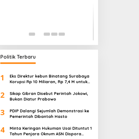
Mencederai Mak
TNI dan Polisi Ak
Dugaan Korupsi
In Ekonomi, Hukum & Kri
Pembangunan, Pendidik
Politik Terbaru
1
Eks Direktur kebun Binatang Surabaya
Korupsi Rp 10 Miliaran, Rp 7,4 M untuk
Foya-Foya Senyum tanpa Rasa
2
Bersalah
Sikap Gibran Disebut Perintah Jokowi,
Bukan Diatur Prabowo
3
PDIP Dalangi Sejumlah Demonstrasi ke
Pemerintah Dibantah Hasto
4
Minta Keringan Hukuman Usai Dituntut 1
Tahun Penjara Oknum ASN Dispora