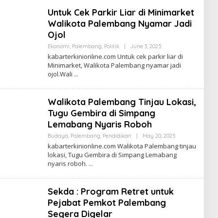
S
Untuk Cek Parkir Liar di Minimarket
I
K
Walikota Palembang Nyamar Jadi
A
B
Ojol
A
R
Ekonomi
,
Palembang
,
Politik
|
June 3, 2025
B
Y
kabarterkinionline.com Untuk cek parkir liar di
R
Minimarket, Walikota Palembang nyamar jadi
E
ojol.Wali
D
A
K
S
Walikota Palembang Tinjau Lokasi,
I
K
Tugu Gembira di Simpang
A
B
Lemabang Nyaris Roboh
A
R
Budaya
,
Palembang
,
Pendidikan
|
May 20, 2025
B
Y
kabarterkinionline.com Walikota Palembang tinjau
R
lokasi, Tugu Gembira di Simpang Lemabang
E
nyaris roboh.
D
A
K
S
Sekda : Program Retret untuk
I
K
Pejabat Pemkot Palembang
A
B
Segera Digelar
A