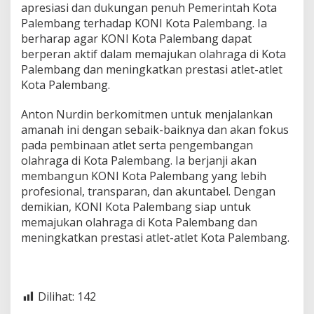
t
apresiasi dan dukungan penuh Pemerintah Kota
a
Palembang terhadap KONI Kota Palembang. Ia
P
berharap agar KONI Kota Palembang dapat
a
berperan aktif dalam memajukan olahraga di Kota
l
e
Palembang dan meningkatkan prestasi atlet-atlet
m
Kota Palembang.
b
a
Anton Nurdin berkomitmen untuk menjalankan
n
amanah ini dengan sebaik-baiknya dan akan fokus
g
L
pada pembinaan atlet serta pengembangan
a
olahraga di Kota Palembang. Ia berjanji akan
n
membangun KONI Kota Palembang yang lebih
t
profesional, transparan, dan akuntabel. Dengan
i
demikian, KONI Kota Palembang siap untuk
k
P
memajukan olahraga di Kota Palembang dan
e
meningkatkan prestasi atlet-atlet Kota Palembang.
n
g
u
r
u
Dilihat:
142
s