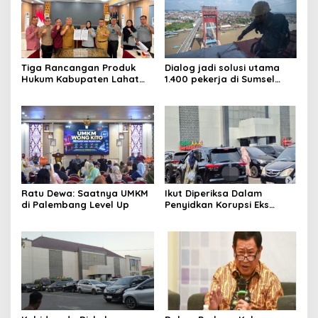
Tiga Rancangan Produk
Dialog jadi solusi utama
Hukum Kabupaten Lahat
1.400 pekerja di Sumsel
Kanwil Kemenkum Sumsel
kena PHK hingga Juni 2026
Harmonisasi
Ratu Dewa: Saatnya UMKM
Ikut Diperiksa Dalam
di Palembang Level Up
Penyidkan Korupsi Eks
Kepala Bappeda
Palembang