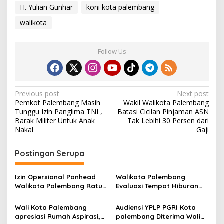
B
H. Yulian Gunhar
koni kota palembang
a
r
walikota
u
Follow Us
P
Previous post
Next post
Pemkot Palembang Masih
Wakil Walikota Palembang
o
Tunggu Izin Panglima TNI ,
Batasi Cicilan Pinjaman ASN
s
Barak Militer Untuk Anak
Tak Lebihi 30 Persen dari
Nakal
Gaji
t
n
Postingan Serupa
a
v
Izin Opersional Panhead
Walikota Palembang
Walikota Palembang Ratu
Evaluasi Tempat Hiburan
i
Dewa Instruksikan Evaluasi
Malam Buntut Kasus
g
Penembakan TNI
Wali Kota Palembang
Audiensi YPLP PGRI Kota
apresiasi Rumah Aspirasi,
palembang Diterima Wali
a