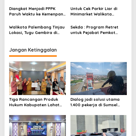
“Masyarakat Jangan
Kota palembang
t
Dipimpong”
Diangkat Menjadi PPPK
Untuk Cek Parkir Liar di
i
Paruh Waktu ke Kemenpan
Minimarket Walikota
RB, Wali Kota Palembang
Palembang Nyamar Jadi
o
Usulkan 1.778 Tenaga R4
Ojol
Walikota Palembang Tinjau
Sekda : Program Retret
n
Lokasi, Tugu Gembira di
untuk Pejabat Pemkot
Simpang Lemabang Nyaris
Palembang Segera Digelar
Roboh
Jangan Ketinggalan
Tiga Rancangan Produk
Dialog jadi solusi utama
Hukum Kabupaten Lahat
1.400 pekerja di Sumsel
Kanwil Kemenkum Sumsel
kena PHK hingga Juni 2026
Harmonisasi