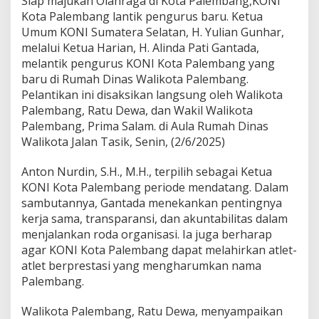
Siap majukan Olahraga di Kota Palembang,KONI
a
Kota Palembang lantik pengurus baru. Ketua
g
a
Umum KONI Sumatera Selatan, H. Yulian Gunhar,
d
melalui Ketua Harian, H. Alinda Pati Gantada,
i
melantik pengurus KONI Kota Palembang yang
K
baru di Rumah Dinas Walikota Palembang.
o
t
Pelantikan ini disaksikan langsung oleh Walikota
a
Palembang, Ratu Dewa, dan Wakil Walikota
P
Palembang, Prima Salam. di Aula Rumah Dinas
a
Walikota Jalan Tasik, Senin, (2/6/2025)
l
e
m
Anton Nurdin, S.H., M.H., terpilih sebagai Ketua
b
KONI Kota Palembang periode mendatang. Dalam
a
sambutannya, Gantada menekankan pentingnya
n
kerja sama, transparansi, dan akuntabilitas dalam
g
menjalankan roda organisasi. Ia juga berharap
,
K
agar KONI Kota Palembang dapat melahirkan atlet-
O
atlet berprestasi yang mengharumkan nama
N
Palembang.
I
K
Walikota Palembang, Ratu Dewa, menyampaikan
o