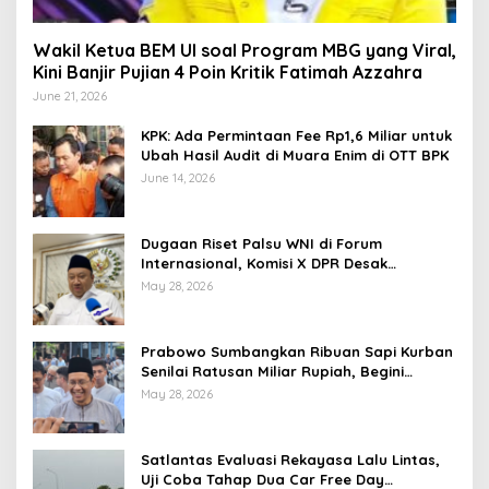
Wakil Ketua BEM UI soal Program MBG yang Viral,
Kini Banjir Pujian 4 Poin Kritik Fatimah Azzahra
June 21, 2026
KPK: Ada Permintaan Fee Rp1,6 Miliar untuk
Ubah Hasil Audit di Muara Enim di OTT BPK
June 14, 2026
Dugaan Riset Palsu WNI di Forum
Internasional, Komisi X DPR Desak
Investigasi dan Penegakan Sanksi Etik
May 28, 2026
Prabowo Sumbangkan Ribuan Sapi Kurban
Senilai Ratusan Miliar Rupiah, Begini
Tanggapan Menkeu Purbaya
May 28, 2026
Satlantas Evaluasi Rekayasa Lalu Lintas,
Uji Coba Tahap Dua Car Free Day