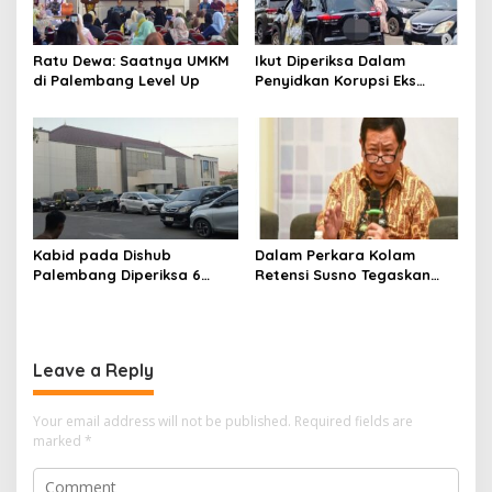
Ratu Dewa: Saatnya UMKM
Ikut Diperiksa Dalam
di Palembang Level Up
Penyidkan Korupsi Eks
Kepala Bappeda
Palembang
Kabid pada Dishub
Dalam Perkara Kolam
Palembang Diperiksa 6
Retensi Susno Tegaskan
Jam, Penyidikan Korupsi
TAPD Harus Tanggung
Lampu Jalan
Jawab
Leave a Reply
Your email address will not be published.
Required fields are
marked
*