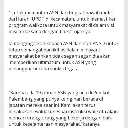
i
n
“Untuk memantau ASN dari tingkat bawah mulai
e
r
dari lurah, UPDT di kecamatan, untuk memastikan
j
program walikota untuk masyarakat di dalam visi
a
misi terlaksana dengan baik,” ujarnya.
A
S
Ia mengingatkan kepada ASN dan non PNSD untuk
N
U
tetap semangat dan iklhas dalam melayani
s
masyarakat bahkan tidak segan segan dia akan
a
memberikan ultimatum untuk ASN yang
i
melanggar berupa sanksi tegas.
L
i
b
u
r
“Karena ada 19 ribuan ASN yang ada di Pemkot
L
Palembang yang punya keinginan berada di
e
jabatan mereka saat ini. Kami akan terus
b
a
melakukan evaluasi, sesuai instruksi walikota akan
r
mencari orang-orang yang bekerja dengan baik
a
untuk kesejahteraan masyarakat,”katanya.
n