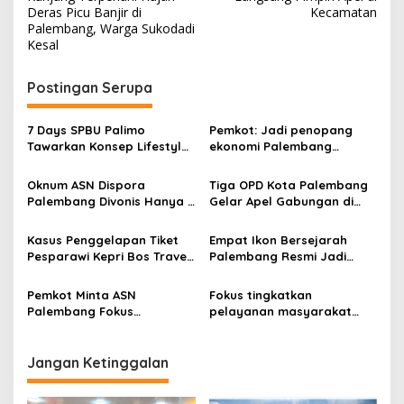
s
Deras Picu Banjir di
Kecamatan
Palembang, Warga Sukodadi
t
Kesal
n
Postingan Serupa
a
v
7 Days SPBU Palimo
Pemkot: Jadi penopang
i
Tawarkan Konsep Lifestyle
ekonomi Palembang
g
Beda dari Biasanya Tempat
Inflasiter kendali
Hangout Baru di Tengah
Oknum ASN Dispora
Tiga OPD Kota Palembang
a
Kota Palembang
Palembang Divonis Hanya 1
Gelar Apel Gabungan di
t
Tahun Penjara , Gelapkan
Pelataran Gedung MPP,
Uang Tiket Perrjalanan
Tingkatkan Sinergitas
i
Kasus Penggelapan Tiket
Empat Ikon Bersejarah
Dinas
Pesparawi Kepri Bos Travel
Palembang Resmi Jadi
o
dan ASN Jadi Tersangka
Cagar Budaya Nasional
n
Pemkot Minta ASN
Fokus tingkatkan
Palembang Fokus
pelayanan masyarakat
Tingkatkan Pelayanan
Wali Kota Palembang
Publik, Kinerja Jadi Penentu
ingatkan ASN
Bonus
Jangan Ketinggalan