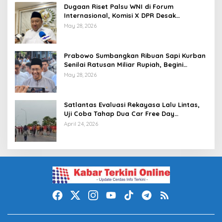
Dugaan Riset Palsu WNI di Forum
Internasional, Komisi X DPR Desak
Investigasi dan Penegakan Sanksi Etik
May 28, 2026
Prabowo Sumbangkan Ribuan Sapi Kurban
Senilai Ratusan Miliar Rupiah, Begini
Tanggapan Menkeu Purbaya
May 28, 2026
Satlantas Evaluasi Rekayasa Lalu Lintas,
Uji Coba Tahap Dua Car Free Day
Palembang Diundur
April 24, 2026