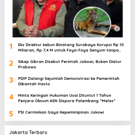
1
Eks Direktur kebun Binatang Surabaya Korupsi Rp 10
Miliaran, Rp 7,4 M untuk Foya-Foya Senyum tanpa
Rasa Bersalah
2
Sikap Gibran Disebut Perintah Jokowi, Bukan Diatur
Prabowo
3
PDIP Dalangi Sejumlah Demonstrasi ke Pemerintah
Dibantah Hasto
4
Minta Keringan Hukuman Usai Dituntut 1 Tahun
Penjara Oknum ASN Dispora Palembang “Melas”
5
PSI Cerminkan Gaya Kepemimpinan Jokowi
Jakarta Terbaru