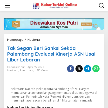
S
k
i
p
t
o
c
o
n
Homepage
/
Nasional
T
t
a
e
Tak Segan Beri Sanksi Sekda
k
n
S
Palembang Evaluasi Kinerja ASN Usai
t
e
Libur Lebaran
g
a
Redaksikabar
April 15, 2025
n
Nasional
,
Palembang
310 Views
B
e
r
i
Sekretaris Daerah (Sekda) Kota Palembang Afrizal Hasyim
S
memastikan akan turun langsung memantau disiplin pegawai di
a
lingkungan Pemerintah Kota (Pemkot ) Palembang dengan
n
memimpin apel secara bergiliran di 18 kecamatan yang ada.
k
kabarterkinionline.com