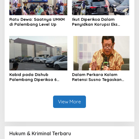
Ratu Dewa: Saatnya UMKM
Ikut Diperiksa Dalam
di Palembang Level Up
Penyidkan Korupsi Eks
Kepala Bappeda
Palembang
Kabid pada Dishub
Dalam Perkara Kolam
Palembang Diperiksa 6
Retensi Susno Tegaskan
Jam, Penyidikan Korupsi
TAPD Harus Tanggung
Lampu Jalan
Jawab
View More
Hukum & Kriminal Terbaru