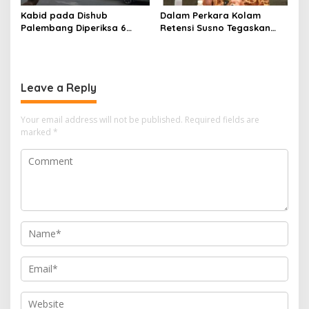
Kabid pada Dishub
Dalam Perkara Kolam
Palembang Diperiksa 6
Retensi Susno Tegaskan
Jam, Penyidikan Korupsi
TAPD Harus Tanggung
Lampu Jalan
Jawab
Leave a Reply
Your email address will not be published.
Required fields are
marked
*