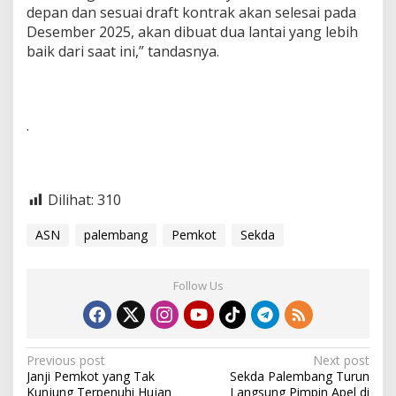
depan dan sesuai draft kontrak akan selesai pada
Desember 2025, akan dibuat dua lantai yang lebih
baik dari saat ini,” tandasnya.
.
Dilihat:
310
ASN
palembang
Pemkot
Sekda
Follow Us
P
Previous post
Next post
Janji Pemkot yang Tak
Sekda Palembang Turun
o
Kunjung Terpenuhi Hujan
Langsung Pimpin Apel di