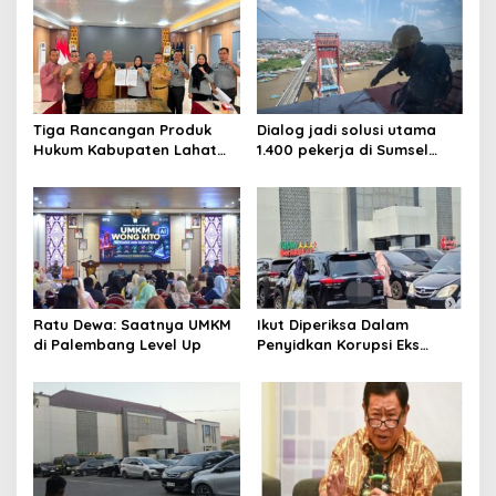
Tiga Rancangan Produk
Dialog jadi solusi utama
Hukum Kabupaten Lahat
1.400 pekerja di Sumsel
Kanwil Kemenkum Sumsel
kena PHK hingga Juni 2026
Harmonisasi
Ratu Dewa: Saatnya UMKM
Ikut Diperiksa Dalam
di Palembang Level Up
Penyidkan Korupsi Eks
Kepala Bappeda
Palembang