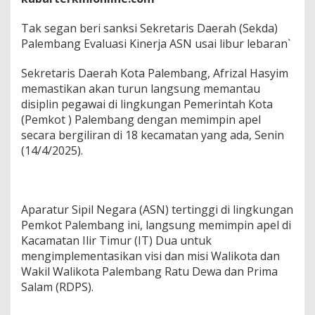
s
i
Tak segan beri sanksi Sekretaris Daerah (Sekda)
S
e
Palembang Evaluasi Kinerja ASN usai libur lebaran`
k
d
Sekretaris Daerah Kota Palembang, Afrizal Hasyim
a
memastikan akan turun langsung memantau
P
disiplin pegawai di lingkungan Pemerintah Kota
a
l
(Pemkot ) Palembang dengan memimpin apel
e
secara bergiliran di 18 kecamatan yang ada, Senin
m
(14/4/2025).
b
a
n
g
E
Aparatur Sipil Negara (ASN) tertinggi di lingkungan
v
Pemkot Palembang ini, langsung memimpin apel di
a
Kacamatan Ilir Timur (IT) Dua untuk
l
mengimplementasikan visi dan misi Walikota dan
u
a
Wakil Walikota Palembang Ratu Dewa dan Prima
s
Salam (RDPS).
i
K