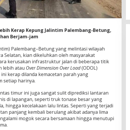
ebih Kerap Kepung Jalintim Palembang-Betung,
ahan Berjam-jam
lintim) Palembang–Betung yang melintasi wilayah
 Selatan, kian dikeluhkan oleh masyarakat
ara kerusakan infrastruktur jalan di beberapa titik
 lebih atau
Over Dimension Over Load
(ODOL)
 ini kerap dilanda kemacetan parah yang
 setiap harinya
.
lintas timur ini juga sangat sulit diprediksi lantaran
nis di lapangan, seperti truk tonase besar yang
 hingga kecelakaan lalu lintas
. Seperti yang terjadi
etan panjang kembali berulang akibat adanya lima
mengalami mogok secara bersamaan hingga menutupi
ama
.