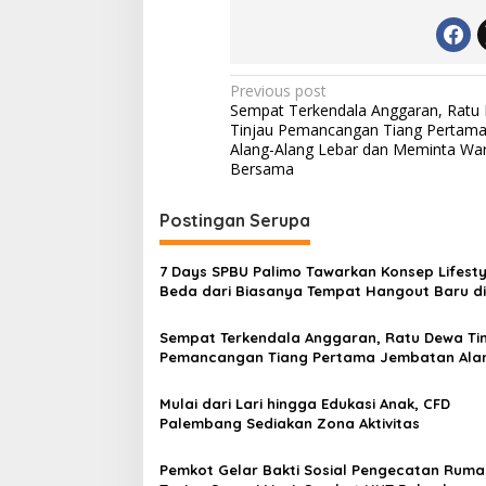
P
Previous post
Sempat Terkendala Anggaran, Ratu
o
Tinjau Pemancangan Tiang Pertam
s
Alang-Alang Lebar dan Meminta Wa
Bersama
t
n
Postingan Serupa
a
v
7 Days SPBU Palimo Tawarkan Konsep Lifesty
Beda dari Biasanya Tempat Hangout Baru di
i
Tengah Kota Palembang
g
Sempat Terkendala Anggaran, Ratu Dewa Ti
Pemancangan Tiang Pertama Jembatan Ala
a
Alang Lebar dan Meminta Warga Rawat Be
t
Mulai dari Lari hingga Edukasi Anak, CFD
i
Palembang Sediakan Zona Aktivitas
o
Pemkot Gelar Bakti Sosial Pengecatan Ruma