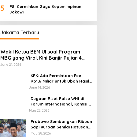
Palembang “Melas”
5
PSI Cerminkan Gaya Kepemimpinan
Jokowi
Jakarta Terbaru
Wakil Ketua BEM UI soal Program
MBG yang Viral, Kini Banjir Pujian 4
Poin Kritik Fatimah Azzahra
June 21, 2026
KPK: Ada Permintaan Fee
Rp1,6 Miliar untuk Ubah Hasil
Audit di Muara Enim di OTT
June 14, 2026
BPK
Dugaan Riset Palsu WNI di
Forum Internasional, Komisi X
DPR Desak Investigasi dan
May 28, 2026
Penegakan Sanksi Etik
Prabowo Sumbangkan Ribuan
Sapi Kurban Senilai Ratusan
Miliar Rupiah, Begini
May 28, 2026