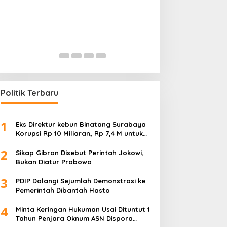
Permainan di Balik Kelangkaan
Mencederai Mak
BBM Sopir Tangki ‘Bongkar’
TNI dan Polisi Ak
Dugaan Korupsi
In Ekonomi, Hukum & Kriminal, Nasional,
In Ekonomi, Hukum & Kri
Pembangunan, Pendidikan
|
July 18, 2026
Pembangunan, Pendidik
Politik Terbaru
1
Eks Direktur kebun Binatang Surabaya
Korupsi Rp 10 Miliaran, Rp 7,4 M untuk
Foya-Foya Senyum tanpa Rasa
2
Bersalah
Sikap Gibran Disebut Perintah Jokowi,
Bukan Diatur Prabowo
3
PDIP Dalangi Sejumlah Demonstrasi ke
Pemerintah Dibantah Hasto
4
Minta Keringan Hukuman Usai Dituntut 1
Tahun Penjara Oknum ASN Dispora