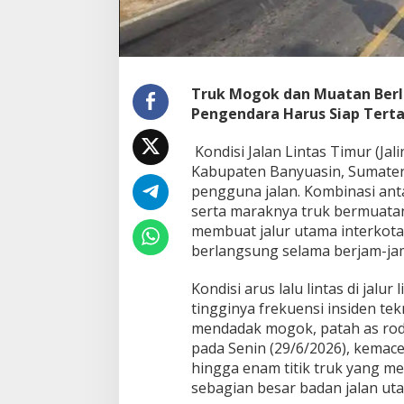
l
e
m
b
a
n
Truk Mogok dan Muatan Berl
g
Pengendara Harus Siap Tert
–
B
Kondisi Jalan Lintas Timur (Ja
e
t
Kabupaten Banyuasin, Sumatera
u
pengguna jalan
. Kombinasi ant
n
serta maraknya truk bermuatan
g
membuat jalur utama interkota
J
berlangsung selama berjam-jam
a
d
i
Kondisi arus lalu lintas di jalur 
M
tingginya frekuensi insiden tek
o
mendadak mogok, patah as roda,
m
pada Senin (29/6/2026), kemac
o
k
hingga enam titik truk yang 
P
sebagian besar badan jalan ut
e