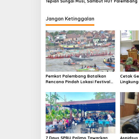
n
Tepian Sungai Musi, Sambut HUT Palembang 
1343
Jangan Ketinggalan
Pemkot Palembang Batalkan
Cetak Ge
Rencana Pindah Lokasi Festival
Lingkung
Bidar Dipastikan Tetap di Sungai
Sekolah
Musi
Perkuat 
7 Days SPBU Palimo Tawarkan
Aspidsus