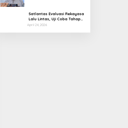
Tanggapan Menkeu Purbaya
Satlantas Evaluasi Rekayasa
Lalu Lintas, Uji Coba Tahap
Dua Car Free Day Palembang
April 24, 2026
Diundur