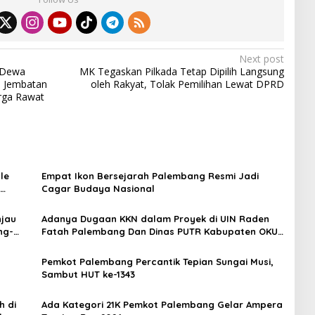
Next post
 Dewa
MK Tegaskan Pilkada Tetap Dipilih Langsung
a Jembatan
oleh Rakyat, Tolak Pemilihan Lewat DPRD
rga Rawat
le
Empat Ikon Bersejarah Palembang Resmi Jadi
Cagar Budaya Nasional
njau
Adanya Dugaan KKN dalam Proyek di UIN Raden
ng-
Fatah Palembang Dan Dinas PUTR Kabupaten OKU
rsama
Timur, Massa LAKI Dan LASKAR Sumsel Laporkan ke
Kejati
Pemkot Palembang Percantik Tepian Sungai Musi,
Sambut HUT ke-1343
h di
Ada Kategori 21K Pemkot Palembang Gelar Ampera