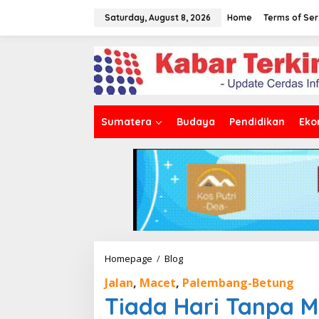
S
k
Saturday, August 8, 2026
Home
Terms of Ser
i
p
t
o
c
o
n
t
Sumatera
Budaya
Pendidikan
Eko
e
n
t
Homepage
/
Blog
T
i
Jalan
,
Macet
,
Palembang-Betung
a
d
Tiada Hari Tanpa M
a