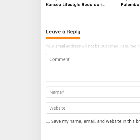
Konsep Lifestyle Beda dari
Palemban
Biasanya Tempat Hangout Baru
Pejabat 
di Tengah Kota Palembang
Jaksa A
Leave a Reply
Your email address will not be published.
Required f
Save my name, email, and website in this b