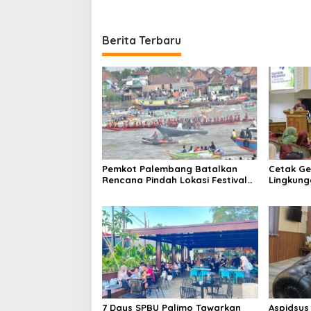
Berita Terbaru
Pemkot Palembang Batalkan
Cetak Ge
Rencana Pindah Lokasi Festival
Lingkung
Bidar Dipastikan Tetap di Sungai
Sekolah
Musi
Perkuat 
7 Days SPBU Palimo Tawarkan
Aspidsus