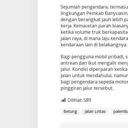
n
Sejumlah pengendara, termasuk
g
lingkungan Pemkab Banyuasin,
e
n
dengan berangkat jauh lebih p
d
kerja
. Kemacetan parah biasan
a
ketika volume truk berkapasit
r
jalan raya, di mana laju kend
a
kendaraan lain di belakangnya
.
Bagi pengguna mobil pribadi, s
antrean dan ikut mengalir men
jalur
. Kondisi diperparah ket
jalan untuk mendahului, namun
bagi pengendara sepeda motor
pinggiran jalur tersebut
.
Dilihat:
589
Betung
Jalan Lintas
palemb