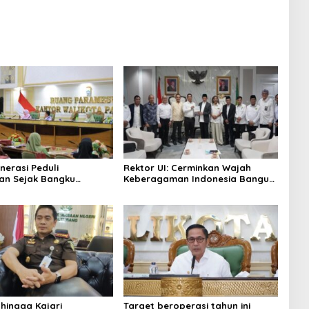
nerasi Peduli
Rektor UI: Cerminkan Wajah
an Sejak Bangku
Keberagaman Indonesia Bangun
 Pemkot Palembang
Kompleks Rumah Ibadah Enam
Program Adiwiyata
Agama
 hingga Kajari
Target beroperasi tahun ini