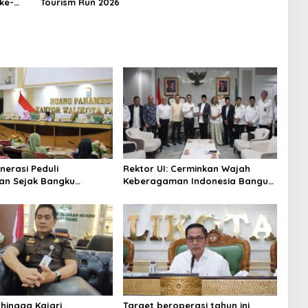
ke-
Tourism Run 2026
nerasi Peduli
Rektor UI: Cerminkan Wajah
an Sejak Bangku
Keberagaman Indonesia Bangun
 Pemkot Palembang
Kompleks Rumah Ibadah Enam
Program Adiwiyata
Agama
 hingga Kajari
Target beroperasi tahun ini