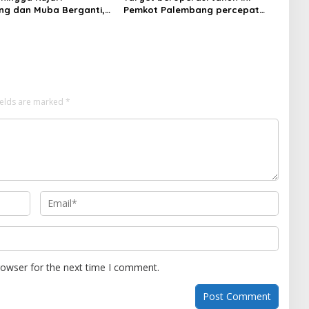
g dan Muba Berganti,
Pemkot Palembang percepat
Kejati Sumsel Dirombak
pembangunan proyek PSEL
gung
ields are marked
*
rowser for the next time I comment.