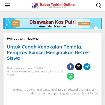
S
k
i
p
t
o
c
o
n
Homepage
/
Nasional
U
t
n
e
Untuk Cegah Kenakalan Remaja,
t
n
u
Pemprov Sumsel Menyiapkan Retret
t
k
Siswa
C
e
g
Redaksikabar
June 12, 2025
Nasional
,
Palembang
,
Pendidikan
,
Politik
228
a
Views
h
K
e
n
Sekretaris Daerah (Sekda) Sumsel, Drs. H. Edward Chandra, M.H.,
a
dalam rapat persiapan kegiatan Laskar Satria Pandu
k
a