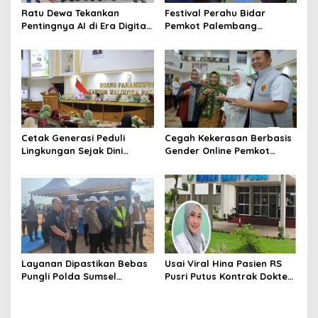
Ratu Dewa Tekankan
Festival Perahu Bidar
Pentingnya AI di Era Digital,
Pemkot Palembang
Dorong UMKM Naik Kelas
matangkan persiapan
Cetak Generasi Peduli
Cegah Kekerasan Berbasis
Lingkungan Sejak Dini
Gender Online Pemkot
Pemkot Palembang
Palembang Perkuat Literasi
Program Perkuat Adiwiyata
Digital Perempuan
Layanan Dipastikan Bebas
Usai Viral Hina Pasien RS
Pungli Polda Sumsel
Pusri Putus Kontrak Dokter
Bangun Gedung BPKB
Tamara
Modern