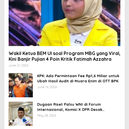
Wakil Ketua BEM UI soal Program MBG yang Viral,
Kini Banjir Pujian 4 Poin Kritik Fatimah Azzahra
June 21, 2026
KPK: Ada Permintaan Fee Rp1,6 Miliar untuk
Ubah Hasil Audit di Muara Enim di OTT BPK
June 14, 2026
Dugaan Riset Palsu WNI di Forum
Internasional, Komisi X DPR Desak
Investigasi dan Penegakan Sanksi Etik
May 28, 2026