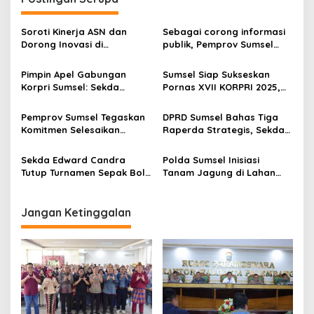
a
v
Soroti Kinerja ASN dan
Sebagai corong informasi
Dorong Inovasi di
publik, Pemprov Sumsel
i
Pemerintah Provinsi Sumsel
berdayakan PPID
g
Pimpin Apel Gabungan
Sumsel Siap Sukseskan
Korpri Sumsel: Sekda
Pornas XVII KORPRI 2025,
a
Edward Candra Serahkan
Sekda Edward Candra
t
Santunan bagi 125 ASN
Pastikan Persiapan Venue
Pemprov Sumsel Tegaskan
DPRD Sumsel Bahas Tiga
Purna Tugas
dan Teknis Dimatangkan
i
Komitmen Selesaikan
Raperda Strategis, Sekda
Honorer, Sekda Edward:
Edward Candra Dengarkan
o
Kami Sudah Bersurat ke
Pandangan Fraksi
Sekda Edward Candra
Polda Sumsel Inisiasi
n
BKN dan Menpan
Tutup Turnamen Sepak Bola
Tanam Jagung di Lahan
Antar Partai Politik se-
Rawan Karhutla, Sekda:
Sumsel
Wujud Nyata Sinergi
Ketahanan Pangan
Jangan Ketinggalan