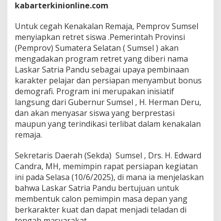
l
kabarterkinionline.com
a
n
Untuk cegah Kenakalan Remaja, Pemprov Sumsel
R
menyiapkan retret siswa .Pemerintah Provinsi
e
m
(Pemprov) Sumatera Selatan ( Sumsel ) akan
a
mengadakan program retret yang diberi nama
j
Laskar Satria Pandu sebagai upaya pembinaan
a
karakter pelajar dan persiapan menyambut bonus
,
demografi. Program ini merupakan inisiatif
P
e
langsung dari Gubernur Sumsel , H. Herman Deru,
m
dan akan menyasar siswa yang berprestasi
p
maupun yang terindikasi terlibat dalam kenakalan
r
remaja.
o
v
S
Sekretaris Daerah (Sekda) Sumsel , Drs. H. Edward
u
Candra, MH, memimpin rapat persiapan kegiatan
m
ini pada Selasa (10/6/2025), di mana ia menjelaskan
s
bahwa Laskar Satria Pandu bertujuan untuk
e
l
membentuk calon pemimpin masa depan yang
M
berkarakter kuat dan dapat menjadi teladan di
e
tengah masyarakat.