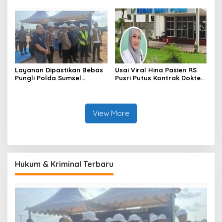
Program Perkuat Adiwiyata
Digital Perempuan
Layanan Dipastikan Bebas
Usai Viral Hina Pasien RS
Pungli Polda Sumsel
Pusri Putus Kontrak Dokter
Bangun Gedung BPKB
Tamara
Modern
View More
Hukum & Kriminal Terbaru