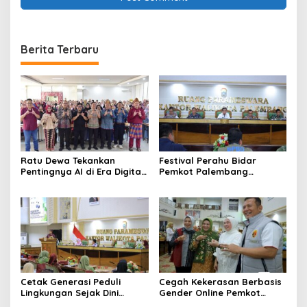
Berita Terbaru
Ratu Dewa Tekankan
Festival Perahu Bidar
Pentingnya AI di Era Digital,
Pemkot Palembang
Dorong UMKM Naik Kelas
matangkan persiapan
Cetak Generasi Peduli
Cegah Kekerasan Berbasis
Lingkungan Sejak Dini
Gender Online Pemkot
Pemkot Palembang
Palembang Perkuat Literasi