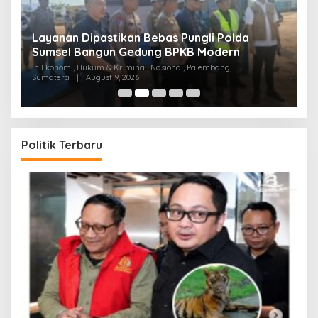
Layanan Dipastikan Bebas Pungli Polda
M
Sumsel Bangun Gedung BPKB Modern
d
In Ekonomi, Hukum & Kriminal, Nasional, Palembang,
In
Sumatera
|
August 9, 2026
Pe
Politik Terbaru