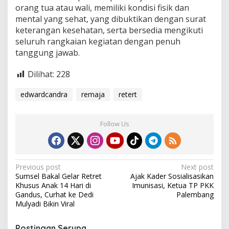
orang tua atau wali, memiliki kondisi fisik dan
mental yang sehat, yang dibuktikan dengan surat
keterangan kesehatan, serta bersedia mengikuti
seluruh rangkaian kegiatan dengan penuh
tanggung jawab.
Dilihat:
228
edwardcandra
remaja
retert
Follow Us
P
Previous post
Next post
Sumsel Bakal Gelar Retret
Ajak Kader Sosialisasikan
o
Khusus Anak 14 Hari di
Imunisasi, Ketua TP PKK
s
Gandus, Curhat ke Dedi
Palembang
Mulyadi Bikin Viral
t
n
Postingan Serupa