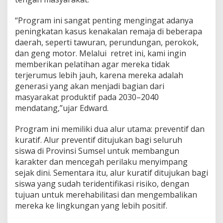
n
y
“Program ini sangat penting mengingat adanya
i
a
peningkatan kasus kenakalan remaja di beberapa
p
daerah, seperti tawuran, perundungan, perokok,
k
dan geng motor. Melalui retret ini, kami ingin
a
memberikan pelatihan agar mereka tidak
n
terjerumus lebih jauh, karena mereka adalah
R
e
generasi yang akan menjadi bagian dari
t
masyarakat produktif pada 2030–2040
r
mendatang,”ujar Edward.
e
t
Program ini memiliki dua alur utama: preventif dan
S
i
kuratif. Alur preventif ditujukan bagi seluruh
s
siswa di Provinsi Sumsel untuk membangun
w
karakter dan mencegah perilaku menyimpang
a
sejak dini. Sementara itu, alur kuratif ditujukan bagi
siswa yang sudah teridentifikasi risiko, dengan
tujuan untuk merehabilitasi dan mengembalikan
mereka ke lingkungan yang lebih positif.