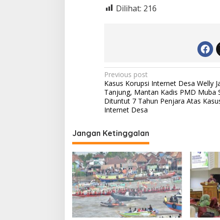
Dilihat:
216
P
Previous post
Kasus Korupsi Internet Desa Welly Ja
o
Tanjung, Mantan Kadis PMD Muba 
s
Dituntut 7 Tahun Penjara Atas Kasu
Internet Desa
t
n
Jangan Ketinggalan
a
v
i
g
a
t