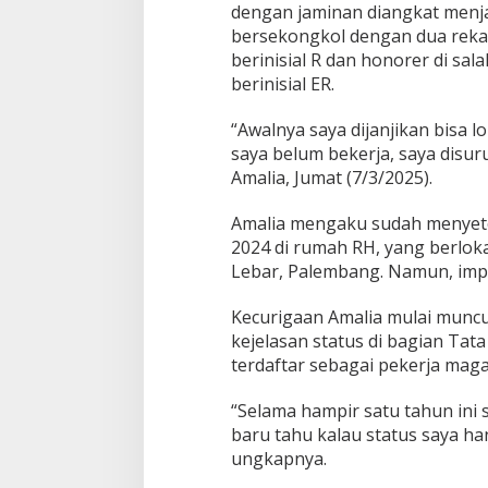
t
dengan jaminan diangkat menja
a
bersekongkol dengan dua rekan
T
berinisial R dan honorer di sa
e
berinisial ER.
r
g
i
“Awalnya saya dijanjikan bisa l
u
saya belum bekerja, saya disur
r
Amalia, Jumat (7/3/2025).
J
a
Amalia mengaku sudah menyeto
n
j
2024 di rumah RH, yang berloka
i
Lebar, Palembang. Namun, imp
J
a
Kecurigaan Amalia mulai muncu
d
kejelasan status di bagian Tat
i
A
terdaftar sebagai pekerja mag
S
N
“Selama hampir satu tahun ini 
baru tahu kalau status saya ha
ungkapnya.