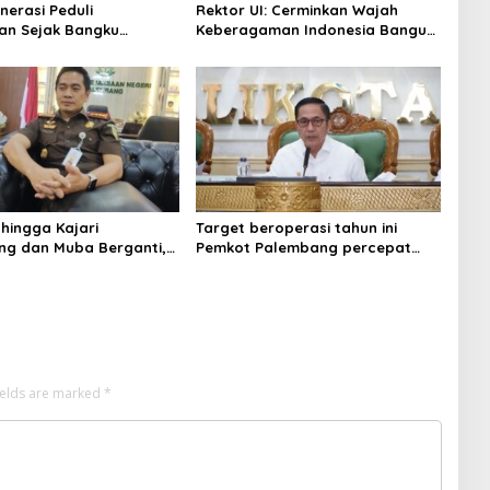
nerasi Peduli
Rektor UI: Cerminkan Wajah
an Sejak Bangku
Keberagaman Indonesia Bangun
 Pemkot Palembang
Kompleks Rumah Ibadah Enam
Program Adiwiyata
Agama
 hingga Kajari
Target beroperasi tahun ini
g dan Muba Berganti,
Pemkot Palembang percepat
Kejati Sumsel Dirombak
pembangunan proyek PSEL
gung
ields are marked
*