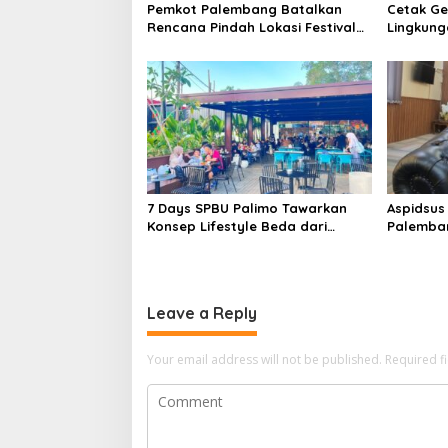
i
Pemkot Palembang Batalkan
Cetak Ge
Rencana Pindah Lokasi Festival
Lingkung
o
Bidar Dipastikan Tetap di Sungai
Sekolah
Musi
Perkuat 
n
7 Days SPBU Palimo Tawarkan
Aspidsus
Konsep Lifestyle Beda dari
Palemban
Biasanya Tempat Hangout Baru
Pejabat 
di Tengah Kota Palembang
Jaksa A
Leave a Reply
Your email address will not be published.
Required f