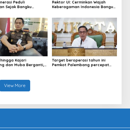
nerasi Peduli
Rektor UI: Cerminkan Wajah
an Sejak Bangku
Keberagaman Indonesia Bangun
 Pemkot Palembang
Kompleks Rumah Ibadah Enam
Program Adiwiyata
Agama
 hingga Kajari
Target beroperasi tahun ini
g dan Muba Berganti,
Pemkot Palembang percepat
Kejati Sumsel Dirombak
pembangunan proyek PSEL
gung
View More