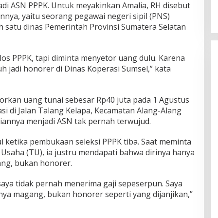
di ASN PPPK. Untuk meyakinkan Amalia, RH disebut
nya, yaitu seorang pegawai negeri sipil (PNS)
lah satu dinas Pemerintah Provinsi Sumatera Selatan
olos PPPK, tapi diminta menyetor uang dulu. Karena
uh jadi honorer di Dinas Koperasi Sumsel,” kata
rkan uang tunai sebesar Rp40 juta pada 1 Agustus
si di Jalan Talang Kelapa, Kecamatan Alang-Alang
iannya menjadi ASN tak pernah terwujud.
l ketika pembukaan seleksi PPPK tiba. Saat meminta
a Usaha (TU), ia justru mendapati bahwa dirinya hanya
ang, bukan honorer.
saya tidak pernah menerima gaji sepeserpun. Saya
nya magang, bukan honorer seperti yang dijanjikan,”