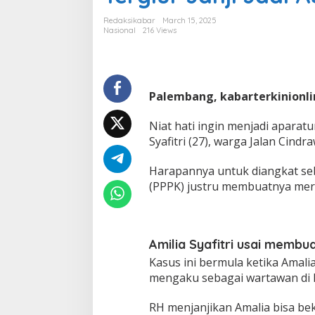
a
d
Redaksikabar
March 15, 2025
i
Nasional
216 Views
P
a
l
e
m
Palembang, kabarterkinionl
b
a
Niat hati ingin menjadi aparatu
n
Syafitri (27), warga Jalan Cin
g
T
e
Harapannya untuk diangkat seba
r
(PPPK) justru membuatnya meru
t
i
p
u
Amilia Syafitri usai memb
R
p
Kasus ini bermula ketika Amalia
4
mengaku sebagai wartawan di 
0
J
RH menjanjikan Amalia bisa bek
u