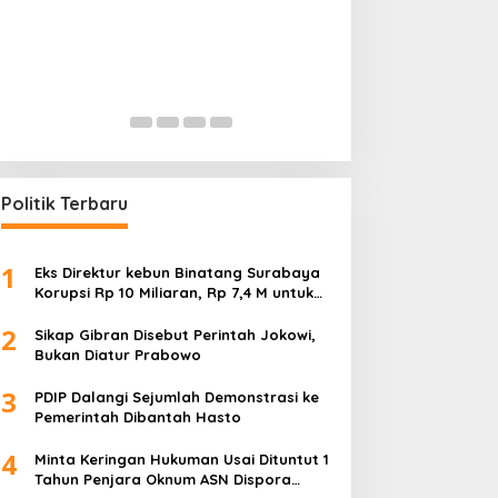
Permainan di Balik Kelangkaan
Mencederai Mak
BBM Sopir Tangki ‘Bongkar’
TNI dan Polisi Ak
Dugaan Korupsi
In Ekonomi, Hukum & Kriminal, Nasional,
In Ekonomi, Hukum & Kri
Pembangunan, Pendidikan
|
July 18, 2026
Pembangunan, Pendidik
Politik Terbaru
1
Eks Direktur kebun Binatang Surabaya
Korupsi Rp 10 Miliaran, Rp 7,4 M untuk
Foya-Foya Senyum tanpa Rasa
2
Bersalah
Sikap Gibran Disebut Perintah Jokowi,
Bukan Diatur Prabowo
3
PDIP Dalangi Sejumlah Demonstrasi ke
Pemerintah Dibantah Hasto
4
Minta Keringan Hukuman Usai Dituntut 1
Tahun Penjara Oknum ASN Dispora