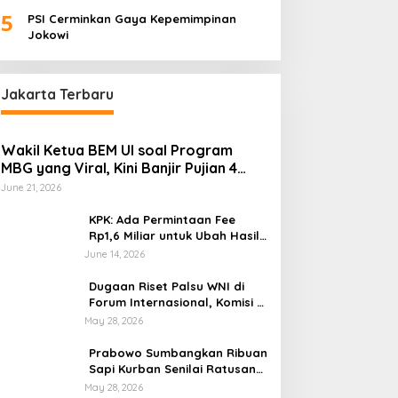
Palembang “Melas”
5
PSI Cerminkan Gaya Kepemimpinan
Jokowi
Jakarta Terbaru
Wakil Ketua BEM UI soal Program
MBG yang Viral, Kini Banjir Pujian 4
Poin Kritik Fatimah Azzahra
June 21, 2026
KPK: Ada Permintaan Fee
Rp1,6 Miliar untuk Ubah Hasil
Audit di Muara Enim di OTT
June 14, 2026
BPK
Dugaan Riset Palsu WNI di
Forum Internasional, Komisi X
DPR Desak Investigasi dan
May 28, 2026
Penegakan Sanksi Etik
Prabowo Sumbangkan Ribuan
Sapi Kurban Senilai Ratusan
Miliar Rupiah, Begini
May 28, 2026