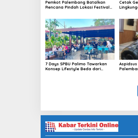
Pemkot Palembang Batalkan
Cetak Ge
Rencana Pindah Lokasi Festival
Lingkung
Bidar Dipastikan Tetap di Sungai
Sekolah
Musi
Perkuat 
7 Days SPBU Palimo Tawarkan
Aspidsus
Konsep Lifestyle Beda dari
Palemban
Biasanya Tempat Hangout Baru
Pejabat 
di Tengah Kota Palembang
Jaksa A