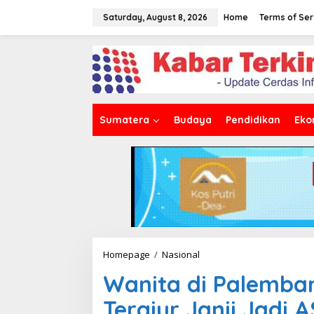
S
k
Saturday, August 8, 2026
Home
Terms of Ser
i
p
t
o
c
o
n
t
Sumatera
Budaya
Pendidikan
Eko
e
n
t
Homepage
/
Nasional
W
a
Wanita di Palemban
n
i
Tergiur Janji Jadi 
t