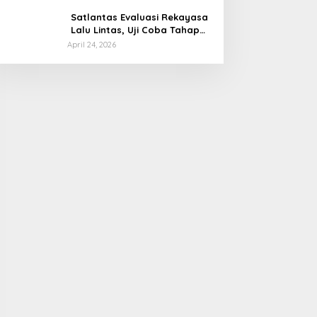
Tanggapan Menkeu Purbaya
Satlantas Evaluasi Rekayasa
Lalu Lintas, Uji Coba Tahap
Dua Car Free Day Palembang
April 24, 2026
Diundur