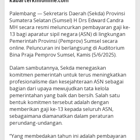
kabarterkinionline.com
r
o
v
Palembang — Sekretaris Daerah (Sekda) Provinsi
S
Sumatera Selatan (Sumsel) H Drs Edward Candra
u
MH secara resmi meluncurkan pembayaran gaji ke-
m
13 bagi aparatur sipil negara (ASN) di lingkungan
s
Pemerintah Provinsi (Pemprov) Sumsel secara
e
l
online. Peluncuran ini berlangsung di Auditorium
D
Bina Praja Pemprov Sumsel, Kamis (5/6/2025).
i
b
Dalam sambutannya, Sekda menegaskan
a
komitmen pemerintah untuk terus meningkatkan
y
a
profesionalisme dan kesejahteraan ASN sebagai
r
bagian dari upaya mewujudkan tata kelola
k
pemerintahan yang baik dan bersih. Salah satu
a
bentuk komitmen tersebut adalah dengan
n
L
memberikan gaji ke-13 kepada seluruh ASN,
e
sebagaimana diamanatkan dalam peraturan
w
perundang-undangan.
a
t
“Yang membedakan tahun ini adalah pembayaran
S