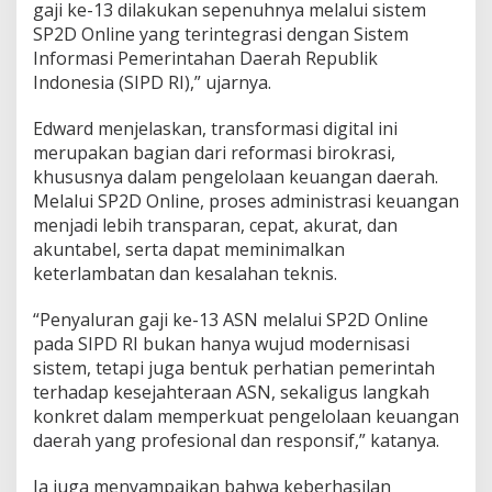
i
gaji ke-13 dilakukan sepenuhnya melalui sistem
s
SP2D Online yang terintegrasi dengan Sistem
t
Informasi Pemerintahan Daerah Republik
e
Indonesia (SIPD RI),” ujarnya.
m
S
P
Edward menjelaskan, transformasi digital ini
2
merupakan bagian dari reformasi birokrasi,
D
khususnya dalam pengelolaan keuangan daerah.
O
Melalui SP2D Online, proses administrasi keuangan
n
menjadi lebih transparan, cepat, akurat, dan
l
i
akuntabel, serta dapat meminimalkan
n
keterlambatan dan kesalahan teknis.
e
T
“Penyaluran gaji ke-13 ASN melalui SP2D Online
e
pada SIPD RI bukan hanya wujud modernisasi
r
i
sistem, tetapi juga bentuk perhatian pemerintah
n
terhadap kesejahteraan ASN, sekaligus langkah
t
konkret dalam memperkuat pengelolaan keuangan
e
daerah yang profesional dan responsif,” katanya.
g
r
a
Ia juga menyampaikan bahwa keberhasilan