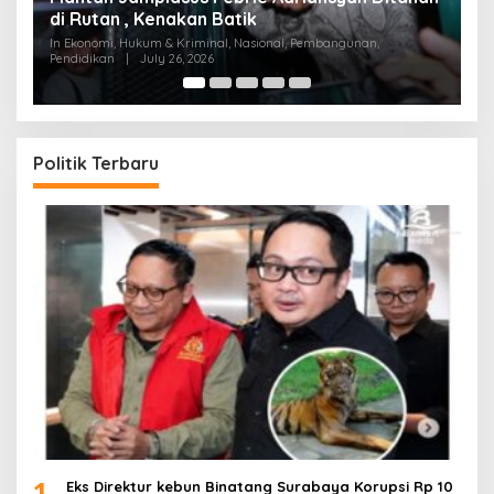
Tangki ‘Bongkar’
A
In Ekonomi, Hukum & Kriminal, Nasional, Pembangunan,
In
Pendidikan
|
July 18, 2026
Pe
Politik Terbaru
1
Eks Direktur kebun Binatang Surabaya Korupsi Rp 10