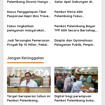
Palembang Divonis Hanya 1
Gelar Apel Gabungan di
i
Tahun Penjara , Gelapkan
Pelataran Gedung MPP,
g
Uang Tiket Perrjalanan
Tingkatkan Sinergitas
Kasus Penggelapan Tiket
Pemkot Minta ASN
Dinas
Pesparawi Kepri Bos Travel
Palembang Fokus
a
dan ASN Jadi Tersangka
Tingkatkan Pelayanan
t
Publik, Kinerja Jadi Penentu
Fokus tingkatkan
Pemkot Palembang Bayar
Bonus
i
pelayanan masyarakat
TPP ASN Secara Bertahap,
Wali Kota Palembang
Dana Transfer Berkurang
o
ingatkan ASN
Rp424 Miliar
Jadi Tersangka Pemerasan
Disiplin dan Optimalisasi
n
Proyek Rp 10 Miliar, Pakai
Pelayanan Publik, Pimpin
Rompi Tahanan Wakil
Apel Gabungan ASN
Bupati PALI Resmi Langsung
Dijebloskan ke Rutan Pakjo
Jangan Ketinggalan
Target beroperasi tahun ini
Digital bagi perempuan
Pemkot Palembang
Pemkot Palembang buka
percepat pembangunan
pelatihan literasi