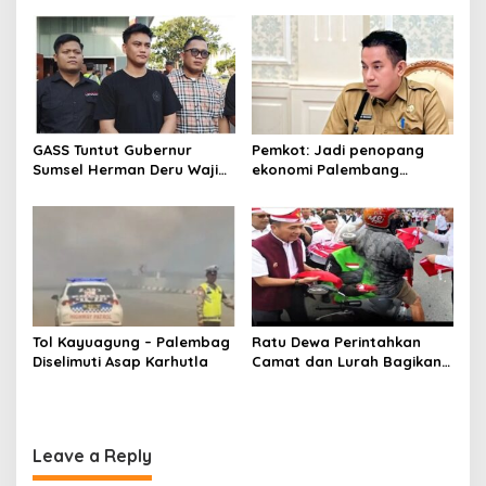
proyek PSEL
GASS Tuntut Gubernur
Pemkot: Jadi penopang
Sumsel Herman Deru Wajib
ekonomi Palembang
Dipenuhi
Inflasiter kendali
Tol Kayuagung – Palembag
Ratu Dewa Perintahkan
Diselimuti Asap Karhutla
Camat dan Lurah Bagikan
Bendera Gratis Ke Warga,
Semarakkan HUT RI ke 81
Leave a Reply