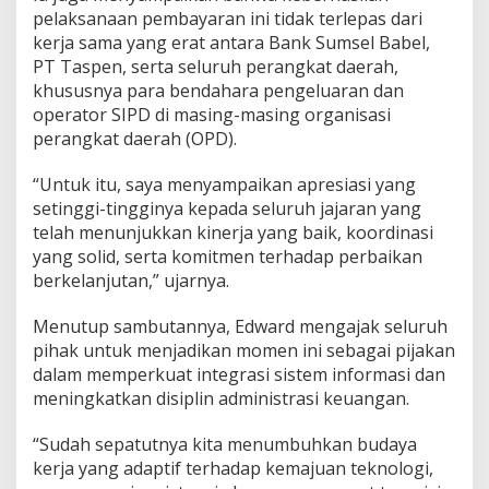
s
pelaksanaan pembayaran ini tidak terlepas dari
i
kerja sama yang erat antara Bank Sumsel Babel,
S
PT Taspen, serta seluruh perangkat daerah,
I
P
khususnya para bendahara pengeluaran dan
D
operator SIPD di masing-masing organisasi
R
perangkat daerah (OPD).
I
“Untuk itu, saya menyampaikan apresiasi yang
setinggi-tingginya kepada seluruh jajaran yang
telah menunjukkan kinerja yang baik, koordinasi
yang solid, serta komitmen terhadap perbaikan
berkelanjutan,” ujarnya.
Menutup sambutannya, Edward mengajak seluruh
pihak untuk menjadikan momen ini sebagai pijakan
dalam memperkuat integrasi sistem informasi dan
meningkatkan disiplin administrasi keuangan.
“Sudah sepatutnya kita menumbuhkan budaya
kerja yang adaptif terhadap kemajuan teknologi,