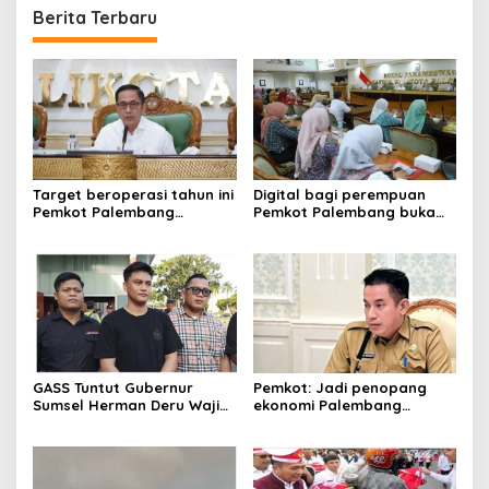
Berita Terbaru
Target beroperasi tahun ini
Digital bagi perempuan
Pemkot Palembang
Pemkot Palembang buka
percepat pembangunan
pelatihan literasi
proyek PSEL
GASS Tuntut Gubernur
Pemkot: Jadi penopang
Sumsel Herman Deru Wajib
ekonomi Palembang
Dipenuhi
Inflasiter kendali