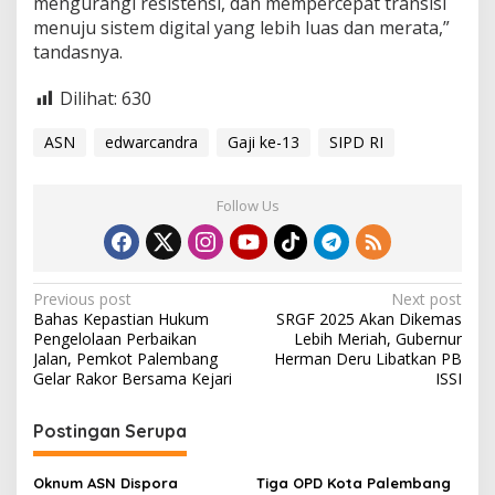
mengurangi resistensi, dan mempercepat transisi
menuju sistem digital yang lebih luas dan merata,”
tandasnya.
Dilihat:
630
ASN
edwarcandra
Gaji ke-13
SIPD RI
Follow Us
P
Previous post
Next post
Bahas Kepastian Hukum
SRGF 2025 Akan Dikemas
o
Pengelolaan Perbaikan
Lebih Meriah, Gubernur
s
Jalan, Pemkot Palembang
Herman Deru Libatkan PB
Gelar Rakor Bersama Kejari
ISSI
t
n
Postingan Serupa
a
v
Oknum ASN Dispora
Tiga OPD Kota Palembang