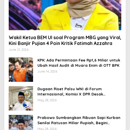
Wakil Ketua BEM UI soal Program MBG yang Viral,
Kini Banjir Pujian 4 Poin Kritik Fatimah Azzahra
June 21, 2026
KPK: Ada Permintaan Fee Rp1,6 Miliar untuk
Ubah Hasil Audit di Muara Enim di OTT BPK
June 14, 2026
Dugaan Riset Palsu WNI di Forum
Internasional, Komisi X DPR Desak
Investigasi dan Penegakan Sanksi Etik
May 28, 2026
Prabowo Sumbangkan Ribuan Sapi Kurban
Senilai Ratusan Miliar Rupiah, Begini
Tanggapan Menkeu Purbaya
May 28, 2026