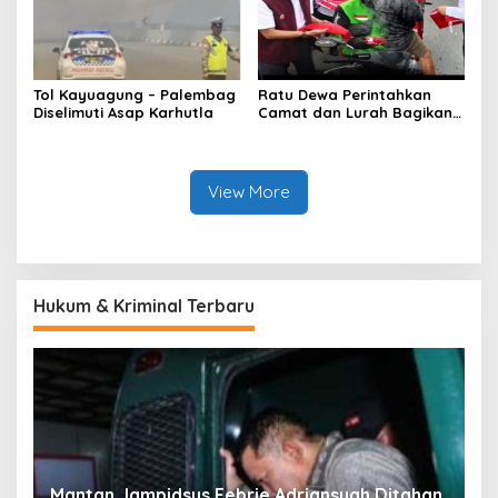
Tol Kayuagung – Palembag
Ratu Dewa Perintahkan
Diselimuti Asap Karhutla
Camat dan Lurah Bagikan
Bendera Gratis Ke Warga,
Semarakkan HUT RI ke 81
View More
Hukum & Kriminal Terbaru
an
Permainan di Balik Kelangkaan BBM Sopir
M