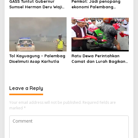
GASS Tuntut Gubernur
Pemkot: Jadi penopang
Sumsel Herman Deru Wajib
ekonomi Palembang
Dipenuhi
Inflasiter kendali
Tol Kayuagung – Palembag
Ratu Dewa Perintahkan
Diselimuti Asap Karhutla
Camat dan Lurah Bagikan
Bendera Gratis Ke Warga,
Semarakkan HUT RI ke 81
Leave a Reply
Your email address will not be published.
Required fields are
marked
*