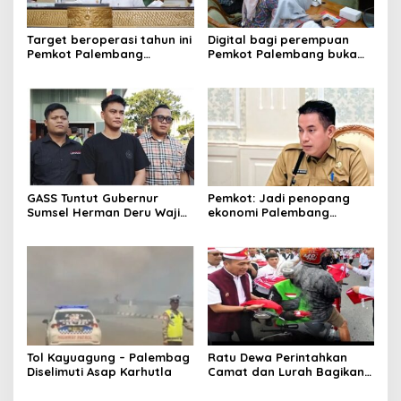
Target beroperasi tahun ini
Digital bagi perempuan
Pemkot Palembang
Pemkot Palembang buka
percepat pembangunan
pelatihan literasi
proyek PSEL
GASS Tuntut Gubernur
Pemkot: Jadi penopang
Sumsel Herman Deru Wajib
ekonomi Palembang
Dipenuhi
Inflasiter kendali
Tol Kayuagung – Palembag
Ratu Dewa Perintahkan
Diselimuti Asap Karhutla
Camat dan Lurah Bagikan
Bendera Gratis Ke Warga,
Semarakkan HUT RI ke 81