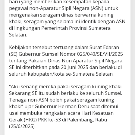
baru yang memberikan kesempatan kepada
r
u
pegawai non-Aparatur Sipil Negara (ASN) untuk
T
mengenakan seragam dinas berwarna kuning
e
khaki, seragam yang selama ini identik dengan ASN
g
di lingkungan Pemerintah Provinsi Sumatera
a
s
Selatan.
k
a
Kebijakan tersebut tertuang dalam Surat Edaran
n
(SE) Gubernur Sumsel Nomor 025/040/SE/VII/2025
K
tentang Pakaian Dinas Non Aparatur Sipil Negara.
e
s
SE ini diterbitkan pada 20 Juni 2025 dan berlaku di
e
seluruh kabupaten/kota se-Sumatera Selatan.
t
a
“Aku senang mereka pakai seragam kuning khaki.
r
Sekarang SE itu sudah berlaku ke seluruh Sumsel.
a
a
Tenaga non-ASN boleh pakai seragam kuning
n
khaki” ujar Gubernur Herman Deru saat ditemui
:
usai membuka rangkaian acara Hari Kesatuan
N
Gerak (HKG) PKK ke-53 di Palembang, Rabu
o
(25/6/2025).
n
-