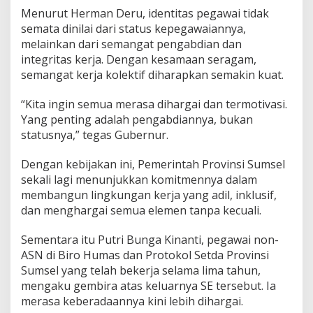
K
Menurut Herman Deru, identitas pegawai tidak
u
semata dinilai dari status kepegawaiannya,
n
melainkan dari semangat pengabdian dan
i
n
integritas kerja. Dengan kesamaan seragam,
g
semangat kerja kolektif diharapkan semakin kuat.
K
h
“Kita ingin semua merasa dihargai dan termotivasi.
a
Yang penting adalah pengabdiannya, bukan
k
i
statusnya,” tegas Gubernur.
Dengan kebijakan ini, Pemerintah Provinsi Sumsel
sekali lagi menunjukkan komitmennya dalam
membangun lingkungan kerja yang adil, inklusif,
dan menghargai semua elemen tanpa kecuali.
Sementara itu Putri Bunga Kinanti, pegawai non-
ASN di Biro Humas dan Protokol Setda Provinsi
Sumsel yang telah bekerja selama lima tahun,
mengaku gembira atas keluarnya SE tersebut. Ia
merasa keberadaannya kini lebih dihargai.