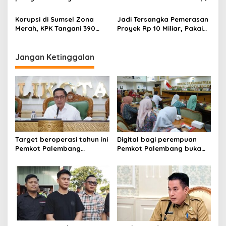
n
Wali Kota Palembang
Dana Transfer Berkurang
ingatkan ASN
Rp424 Miliar
Korupsi di Sumsel Zona
Jadi Tersangka Pemerasan
Merah, KPK Tangani 390
Proyek Rp 10 Miliar, Pakai
Perkara Korupsi Periode
Rompi Tahanan Wakil
2019 – 2025, KPK Ingatkan
Bupati PALI Resmi Langsung
Gubernur Sumsel Herman
Dijebloskan ke Rutan Pakjo
Jangan Ketinggalan
Deru Perbaiki Tata Kelola
Dan Pelayanan Publik
Target beroperasi tahun ini
Digital bagi perempuan
Pemkot Palembang
Pemkot Palembang buka
percepat pembangunan
pelatihan literasi
proyek PSEL