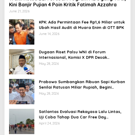
Kini Banjir Pujian 4 Poin Kritik Fatimah Azzahra
June 21, 2026
KPK: Ada Permintaan Fee Rp1,6 Miliar untuk
Ubah Hasil Audit di Muara Enim di OTT BPK
June 14, 2026
Dugaan Riset Palsu WNI di Forum
Internasional, Komisi X DPR Desak
Investigasi dan Penegakan Sanksi Etik
May 28, 2026
Prabowo Sumbangkan Ribuan Sapi Kurban
Senilai Ratusan Miliar Rupiah, Begini
Tanggapan Menkeu Purbaya
May 28, 2026
Satlantas Evaluasi Rekayasa Lalu Lintas,
Uji Coba Tahap Dua Car Free Day
Palembang Diundur
April 24, 2026