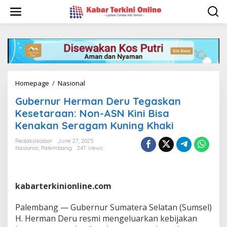
S
k
i
p
t
o
c
o
n
Homepage
/
Nasional
G
t
u
e
Gubernur Herman Deru Tegaskan
b
n
e
Kesetaraan: Non-ASN Kini Bisa
t
r
Kenakan Seragam Kuning Khaki
n
u
Redaksikabar
June 27, 2025
r
Nasional
,
Palembang
247 Views
H
e
r
m
kabarterkinionline.com
a
n
Palembang — Gubernur Sumatera Selatan (Sumsel)
D
H. Herman Deru resmi mengeluarkan kebijakan
e