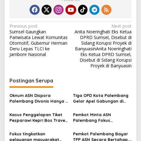
P
Previous post
Next post
Sumsel Gaungkan
Anita Noeringhati Eks Ketua
o
Pariwisata Lewat Komunitas
DPRD Sumsel, Disebut di
s
Otomotif, Gubernur Herman
Sidang Korupsi Proyek di
Deru Lepas TLCI ke
BanyuasinAnita Noeringhati
t
Jambore Nasional
Eks Ketua DPRD Sumsel,
Disebut di Sidang Korupsi
n
Proyek di Banyuasin
a
v
Postingan Serupa
i
g
Oknum ASN Dispora
Tiga OPD Kota Palembang
Palembang Divonis Hanya 1
Gelar Apel Gabungan di
a
Tahun Penjara , Gelapkan
Pelataran Gedung MPP,
Uang Tiket Perrjalanan
Tingkatkan Sinergitas
t
Kasus Penggelapan Tiket
Pemkot Minta ASN
Dinas
Pesparawi Kepri Bos Travel
Palembang Fokus
i
dan ASN Jadi Tersangka
Tingkatkan Pelayanan
o
Publik, Kinerja Jadi Penentu
Fokus tingkatkan
Pemkot Palembang Bayar
Bonus
pelayanan masyarakat
TPP ASN Secara Bertahap,