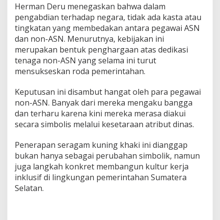
A
Herman Deru menegaskan bahwa dalam
S
pengabdian terhadap negara, tidak ada kasta atau
N
tingkatan yang membedakan antara pegawai ASN
K
dan non-ASN. Menurutnya, kebijakan ini
i
n
merupakan bentuk penghargaan atas dedikasi
i
tenaga non-ASN yang selama ini turut
B
mensukseskan roda pemerintahan.
i
s
Keputusan ini disambut hangat oleh para pegawai
a
K
non-ASN. Banyak dari mereka mengaku bangga
e
dan terharu karena kini mereka merasa diakui
n
secara simbolis melalui kesetaraan atribut dinas.
a
k
Penerapan seragam kuning khaki ini dianggap
a
n
bukan hanya sebagai perubahan simbolik, namun
S
juga langkah konkret membangun kultur kerja
e
inklusif di lingkungan pemerintahan Sumatera
r
Selatan.
a
g
a
m