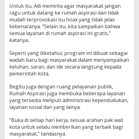
P
Untuk itu, Adi meminta agar masyarakat jangan
a
ragu untuk datang ke rumah aspirasi dan tidak
l
e
mudah terprovokasi isu hoax yang tidak jelas
m
kebenaranya. “Selain itu, kita sampaikan bahwa
b
semua layanan di rumah aspirasi ini gratis,”
a
katanya..
n
g
T
Seperti yang diketahui, program ini dibuat sebagai
e
wadah baru bagi masyarakat dalam menyampaikan
t
keluhan, saran, dan ide secara langsung kepada
a
pemerintah kota.
p
B
e
Begitu juga dengan ruang pelayanan publik,
r
Rumah Aspirasi juga membuka beberapa layanan
j
yang tersedia meliputi administrasi kependudukan,
a
layanan sosial dan yang lainya.
l
a
n
“Buka di setiap hari kerja, sesuai arahan pak wali
kota untuk selalu memberikan yang terbaik bagi
masyarakat,” tandasnya.