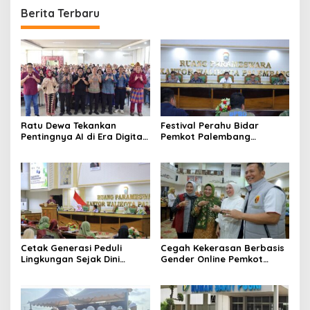
Berita Terbaru
Ratu Dewa Tekankan
Festival Perahu Bidar
Pentingnya AI di Era Digital,
Pemkot Palembang
Dorong UMKM Naik Kelas
matangkan persiapan
Cetak Generasi Peduli
Cegah Kekerasan Berbasis
Lingkungan Sejak Dini
Gender Online Pemkot
Pemkot Palembang
Palembang Perkuat Literasi
Program Perkuat Adiwiyata
Digital Perempuan