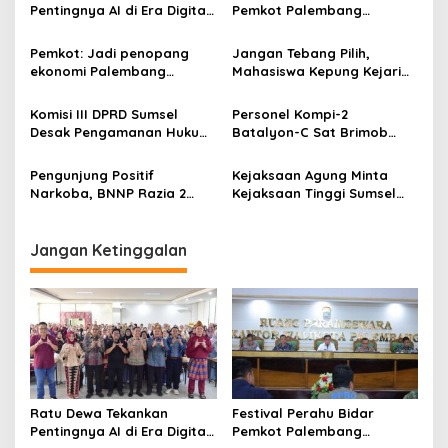
g
Pentingnya AI di Era Digital,
Pemkot Palembang
Dorong UMKM Naik Kelas
matangkan persiapan
a
Pemkot: Jadi penopang
Jangan Tebang Pilih,
t
ekonomi Palembang
Mahasiswa Kepung Kejari
Inflasiter kendali
Palembang Desak Usut
i
Tuntas Dugaan Korupsi
Komisi III DPRD Sumsel
Personel Kompi-2
o
Desak Pengamanan Hukum
Batalyon-C Sat Brimob
n
Menyeluruh, Sengketa Aset
Polda Sumut Gelar Minggu
di Banyuasin Memanas
Kasih di Angkola Timur,
Pengunjung Positif
Kejaksaan Agung Minta
Wujud Kepedulian Brimob
Narkoba, BNNP Razia 2
Kejaksaan Tinggi Sumsel
kepada Sesama
THM di Palembang
tindaklanjuti Laporan
Pengaduan Indikasi Korupsi
APBD TA 2022-2023 Provinsi
Jangan Ketinggalan
Sumsel
Ratu Dewa Tekankan
Festival Perahu Bidar
Pentingnya AI di Era Digital,
Pemkot Palembang