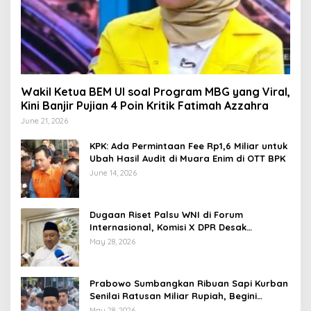
Wakil Ketua BEM UI soal Program MBG yang Viral,
Kini Banjir Pujian 4 Poin Kritik Fatimah Azzahra
June 21, 2026
KPK: Ada Permintaan Fee Rp1,6 Miliar untuk
Ubah Hasil Audit di Muara Enim di OTT BPK
June 14, 2026
Dugaan Riset Palsu WNI di Forum
Internasional, Komisi X DPR Desak
Investigasi dan Penegakan Sanksi Etik
May 28, 2026
Prabowo Sumbangkan Ribuan Sapi Kurban
Senilai Ratusan Miliar Rupiah, Begini
Tanggapan Menkeu Purbaya
May 28, 2026