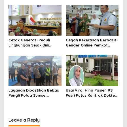
Dorong UMKM Naik Kelas
matangkan persiapan
Cetak Generasi Peduli
Cegah Kekerasan Berbasis
Lingkungan Sejak Dini
Gender Online Pemkot
Pemkot Palembang
Palembang Perkuat Literasi
Program Perkuat Adiwiyata
Digital Perempuan
Layanan Dipastikan Bebas
Usai Viral Hina Pasien RS
Pungli Polda Sumsel
Pusri Putus Kontrak Dokter
Bangun Gedung BPKB
Tamara
Modern
Leave a Reply