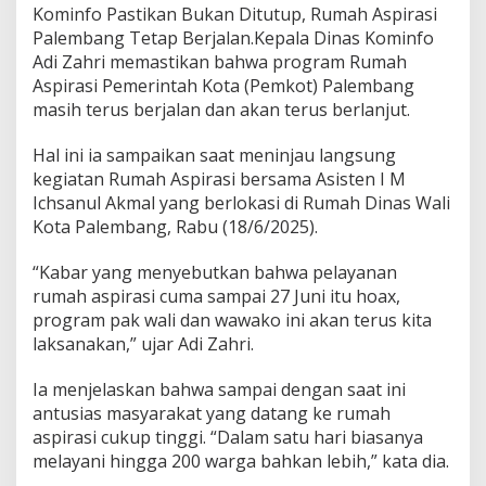
u
Kominfo Pastikan Bukan Ditutup, Rumah Aspirasi
k
Palembang Tetap Berjalan.Kepala Dinas Kominfo
a
Adi Zahri memastikan bahwa program Rumah
n
D
Aspirasi Pemerintah Kota (Pemkot) Palembang
i
masih terus berjalan dan akan terus berlanjut.
t
u
Hal ini ia sampaikan saat meninjau langsung
t
kegiatan Rumah Aspirasi bersama Asisten I M
u
p
Ichsanul Akmal yang berlokasi di Rumah Dinas Wali
,
Kota Palembang, Rabu (18/6/2025).
R
u
“Kabar yang menyebutkan bahwa pelayanan
m
rumah aspirasi cuma sampai 27 Juni itu hoax,
a
h
program pak wali dan wawako ini akan terus kita
A
laksanakan,” ujar Adi Zahri.
s
p
Ia menjelaskan bahwa sampai dengan saat ini
i
antusias masyarakat yang datang ke rumah
r
a
aspirasi cukup tinggi. “Dalam satu hari biasanya
s
melayani hingga 200 warga bahkan lebih,” kata dia.
i