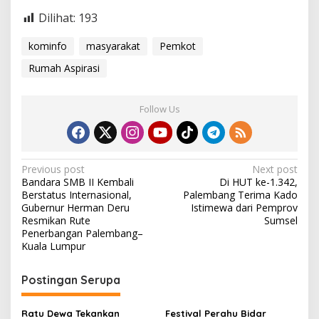
Dilihat:
193
kominfo
masyarakat
Pemkot
Rumah Aspirasi
Follow Us
P
Previous post
Next post
Bandara SMB II Kembali
Di HUT ke-1.342,
o
Berstatus Internasional,
Palembang Terima Kado
s
Gubernur Herman Deru
Istimewa dari Pemprov
Resmikan Rute
Sumsel
t
Penerbangan Palembang–
Kuala Lumpur
n
a
Postingan Serupa
v
i
Ratu Dewa Tekankan
Festival Perahu Bidar