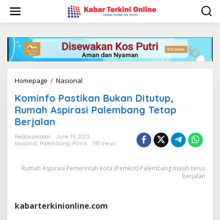
S
k
i
p
t
o
c
o
n
Homepage
/
Nasional
K
t
o
e
Kominfo Pastikan Bukan Ditutup,
m
n
i
Rumah Aspirasi Palembang Tetap
t
n
Berjalan
f
o
Redaksikabar
June 19, 2025
P
Nasional
,
Palembang
,
Politik
193 Views
a
s
Rumah Aspirasi Pemerintah Kota (Pemkot) Palembang masih terus
t
berjalan
i
k
a
n
kabarterkinionline.com
B