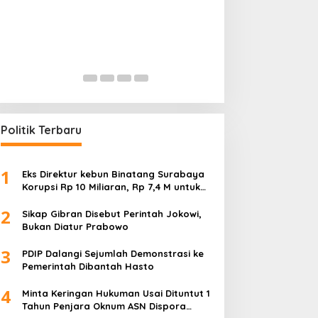
Permainan di Balik Kelangkaan
Mencederai Mak
BBM Sopir Tangki ‘Bongkar’
TNI dan Polisi Ak
Dugaan Korupsi
In Ekonomi, Hukum & Kriminal, Nasional,
In Ekonomi, Hukum & Kri
Pembangunan, Pendidikan
|
July 18, 2026
Pembangunan, Pendidik
Politik Terbaru
1
Eks Direktur kebun Binatang Surabaya
Korupsi Rp 10 Miliaran, Rp 7,4 M untuk
Foya-Foya Senyum tanpa Rasa
2
Bersalah
Sikap Gibran Disebut Perintah Jokowi,
Bukan Diatur Prabowo
3
PDIP Dalangi Sejumlah Demonstrasi ke
Pemerintah Dibantah Hasto
4
Minta Keringan Hukuman Usai Dituntut 1
Tahun Penjara Oknum ASN Dispora