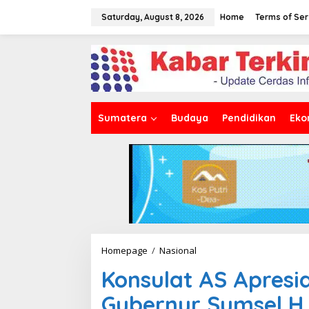
S
k
Saturday, August 8, 2026
Home
Terms of Ser
i
p
t
o
c
o
n
t
Sumatera
Budaya
Pendidikan
Eko
e
n
t
Homepage
/
Nasional
K
o
Konsulat AS Apresi
n
s
Gubernur Sumsel H
u