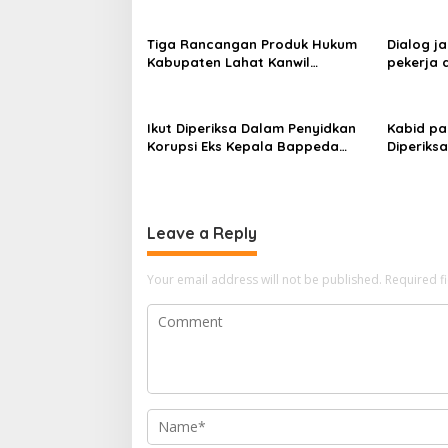
Tiga Rancangan Produk Hukum
Dialog ja
Kabupaten Lahat Kanwil
pekerja 
Kemenkum Sumsel Harmonisasi
hingga J
Ikut Diperiksa Dalam Penyidkan
Kabid pa
Korupsi Eks Kepala Bappeda
Diperiks
Palembang
Korupsi 
Leave a Reply
Your email address will not be published.
Required f