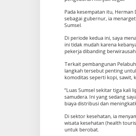
D
e
Pada kesempatan itu, Herman 
r
sebagai gubernur, ia menarge
u
Sumsel.
Di periode kedua ini, saya me
ini tidak mudah karena kebany
pekerja dibanding berwirausaha.
Terkait pembangunan Pelabu
langkah tersebut penting unt
komoditas seperti kopi, sawit, k
“Luas Sumsel sekitar tiga kali 
samudera. Ini yang sedang sa
biaya distribusi dan meningkatk
Di sektor kesehatan, ia menyam
wisata kesehatan (health touris
untuk berobat.