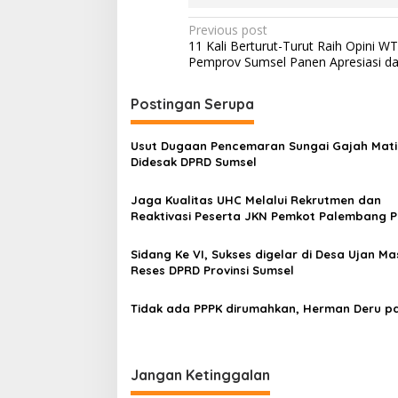
P
Previous post
11 Kali Berturut-Turut Raih Opini WT
o
Pemprov Sumsel Panen Apresiasi da
s
t
Postingan Serupa
n
Usut Dugaan Pencemaran Sungai Gajah Mati
a
Didesak DPRD Sumsel
v
Jaga Kualitas UHC Melalui Rekrutmen dan
i
Reaktivasi Peserta JKN Pemkot Palembang P
g
Komitmen
a
Sidang Ke VI, Sukses digelar di Desa Ujan Ma
Reses DPRD Provinsi Sumsel
t
i
Tidak ada PPPK dirumahkan, Herman Deru pa
o
n
Jangan Ketinggalan