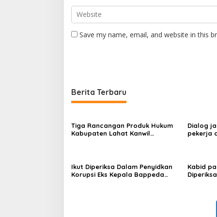
Save my name, email, and website in this b
Berita Terbaru
Tiga Rancangan Produk Hukum
Dialog ja
Kabupaten Lahat Kanwil
pekerja 
Kemenkum Sumsel Harmonisasi
hingga J
Ikut Diperiksa Dalam Penyidkan
Kabid pa
Korupsi Eks Kepala Bappeda
Diperiks
Palembang
Korupsi 