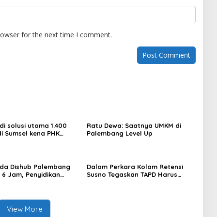
rowser for the next time I comment.
di solusi utama 1.400
Ratu Dewa: Saatnya UMKM di
di Sumsel kena PHK
Palembang Level Up
uni 2026
da Dishub Palembang
Dalam Perkara Kolam Retensi
a 6 Jam, Penyidikan
Susno Tegaskan TAPD Harus
Lampu Jalan
Tanggung Jawab
View More