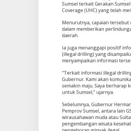
u
Sumsel terkait Gerakan Sumsel
l
Coverage (UHC) yang telah men
a
n
Menurutnya, capaian tersebu
G
dalam memberikan perlindung
u
b
daerah.
e
r
Ia juga menanggapi positif inf
n
(illegal drilling) yang disamp
u
menyampaikan informasi terseb
r
S
u
“Terkait informasi illegal dril
m
Gubernur. Kami akan komunika
s
semakin maju. Saya berharap k
e
untuk Sumsel,” ujarnya.
l
H
H
Sebelumnya, Gubernur Herman
e
Pemprov Sumsel, antara lain 
r
wirausahawan muda atau Sult
m
pengembangan wisata kesehata
a
n
pengeboran minyak ilegal.