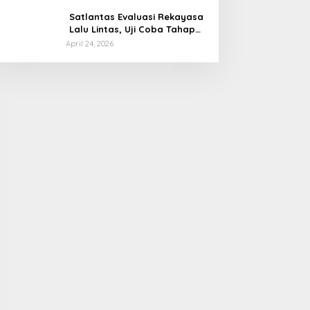
Tanggapan Menkeu Purbaya
Satlantas Evaluasi Rekayasa
Lalu Lintas, Uji Coba Tahap
Dua Car Free Day Palembang
April 24, 2026
Diundur