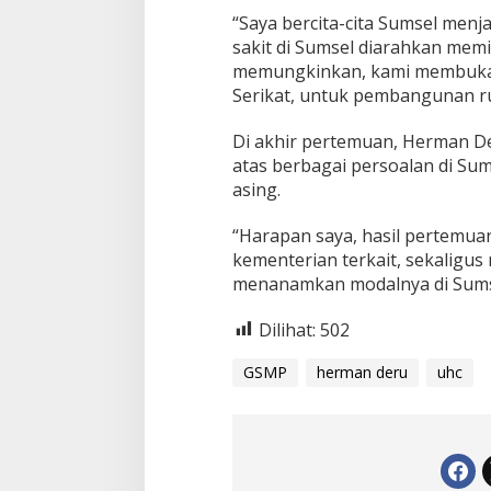
“Saya bercita-cita Sumsel menja
sakit di Sumsel diarahkan memil
memungkinkan, kami membuka 
Serikat, untuk pembangunan rum
Di akhir pertemuan, Herman De
atas berbagai persoalan di Su
asing.
“Harapan saya, hasil pertemuan
kementerian terkait, sekaligus
menanamkan modalnya di Sumse
Dilihat:
502
GSMP
herman deru
uhc