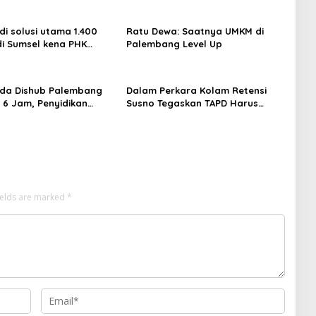
di solusi utama 1.400
Ratu Dewa: Saatnya UMKM di
di Sumsel kena PHK
Palembang Level Up
uni 2026
da Dishub Palembang
Dalam Perkara Kolam Retensi
a 6 Jam, Penyidikan
Susno Tegaskan TAPD Harus
Lampu Jalan
Tanggung Jawab
ields are marked
*