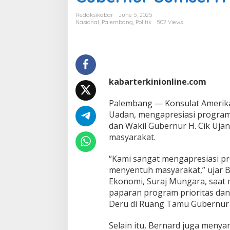
l
a
Redaksikabar
June 5, 2025
t
Nasional
,
Palembang
,
Politik
502 Views
A
S
A
p
r
e
kabarterkinionline.com
s
i
Palembang — Konsulat Amerika 
a
Uadan, mengapresiasi progra
s
i
dan Wakil Gubernur H. Cik Uja
P
masyarakat.
r
o
“Kami sangat mengapresiasi pr
g
menyentuh masyarakat,” ujar B
r
a
Ekonomi, Suraj Mungara, saat
m
paparan program prioritas d
U
Deru di Ruang Tamu Gubernur S
n
g
Selain itu, Bernard juga menya
g