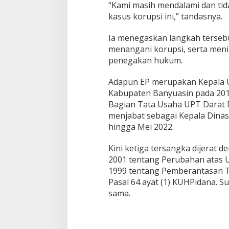
k
“Kami masih mendalami dan ti
i
kasus korupsi ini,” tandasnya.
r
D
Ia menegaskan langkah terseb
i
menangani korupsi, serta men
d
a
penegakan hukum.
l
a
Adapun EP merupakan Kepala U
m
Kabupaten Banyuasin pada 201
i
Bagian Tata Usaha UPT Darat D
K
e
menjabat sebagai Kepala Dinas
j
hingga Mei 2022.
a
r
Kini ketiga tersangka dijerat
i
2001 tentang Perubahan atas
B
a
1999 tentang Pemberantasan Tin
n
Pasal 64 ayat (1) KUHPidana. S
y
sama.
u
a
s
i