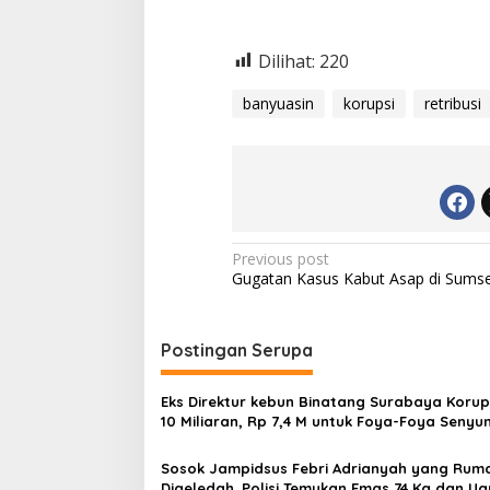
n
Dilihat:
220
banyuasin
korupsi
retribusi
P
Previous post
Gugatan Kasus Kabut Asap di Sumse
o
s
t
Postingan Serupa
n
Eks Direktur kebun Binatang Surabaya Korup
a
10 Miliaran, Rp 7,4 M untuk Foya-Foya Senyu
v
tanpa Rasa Bersalah
Sosok Jampidsus Febri Adrianyah yang Rum
i
Digeledah. Polisi Temukan Emas 74 Kg dan U