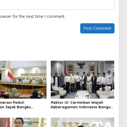
rowser for the next time I comment.
nerasi Peduli
Rektor UI: Cerminkan Wajah
an Sejak Bangku
Keberagaman Indonesia Bangun
 Pemkot Palembang
Kompleks Rumah Ibadah Enam
Program Adiwiyata
Agama