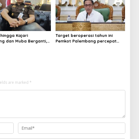
 hingga Kajari
Target beroperasi tahun ini
g dan Muba Berganti,
Pemkot Palembang percepat
Kejati Sumsel Dirombak
pembangunan proyek PSEL
gung
ields are marked
*