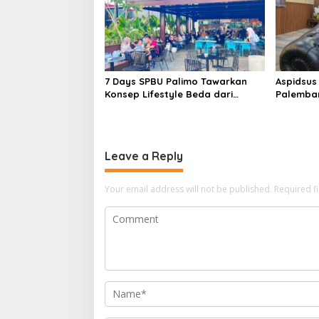
7 Days SPBU Palimo Tawarkan
Aspidsus
Konsep Lifestyle Beda dari
Palemban
Biasanya Tempat Hangout Baru
Pejabat 
di Tengah Kota Palembang
Jaksa A
Leave a Reply
Your email address will not be published.
Required f