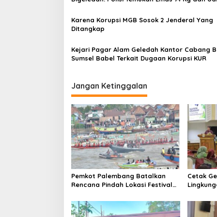
g
476 Miliar Ngaku Anti Korupsi Yang Katanya
Integritas Ternyata Ketahuan Korupsi
a
Karena Korupsi MGB Sosok 2 Jenderal Yang
Ditangkap
t
i
Kejari Pagar Alam Geledah Kantor Cabang 
Sumsel Babel Terkait Dugaan Korupsi KUR
o
n
Jangan Ketinggalan
Pemkot Palembang Batalkan
Cetak Ge
Rencana Pindah Lokasi Festival
Lingkung
Bidar Dipastikan Tetap di Sungai
Sekolah
Musi
Perkuat 