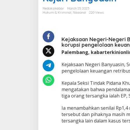
s
i
Redaksikabar
March 23, 2025
p
Hukum & Kriminal
,
Nasional
220 Views
e
n
g
e
l
Kejaksaan Negeri-Negeri B
o
korupsi pengelolaan keuang
l
Palembang, kabarterkinionl
a
a
Kejaksaan Negeri Banyuasin, S
n
r
pengelolaan keuangan retribusi
e
t
Kepala Seksi Tindak Pidana Khu
r
mengatakan bahwa pendalaman 
i
tiga orang tersangka ialah EP, S
b
u
s
Ia menambahkan senilai Rp1,4 
i
tersebut dan pihaknya masih 
p
tersangka lain dalam kasus ter
a
r