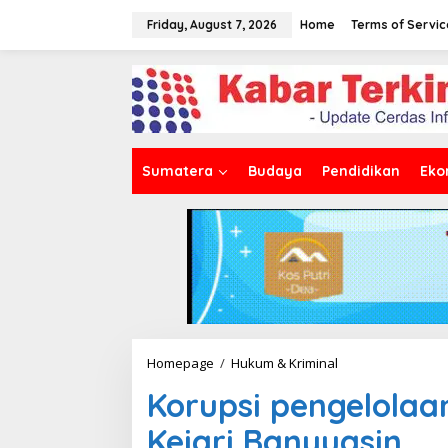
S
k
Friday, August 7, 2026
Home
Terms of Servic
i
p
t
o
c
o
n
t
Sumatera
Budaya
Pendidikan
Eko
e
n
t
Homepage
/
Hukum & Kriminal
K
o
Korupsi pengelolaan
r
u
Kejari Banyuasin
p