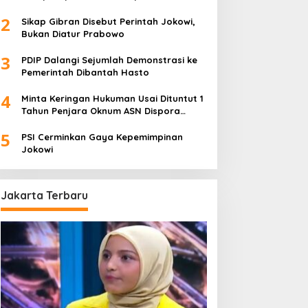
Foya-Foya Senyum tanpa Rasa
2
Bersalah
Sikap Gibran Disebut Perintah Jokowi,
Bukan Diatur Prabowo
3
PDIP Dalangi Sejumlah Demonstrasi ke
Pemerintah Dibantah Hasto
4
Minta Keringan Hukuman Usai Dituntut 1
Tahun Penjara Oknum ASN Dispora
Palembang “Melas”
5
PSI Cerminkan Gaya Kepemimpinan
Jokowi
Jakarta Terbaru