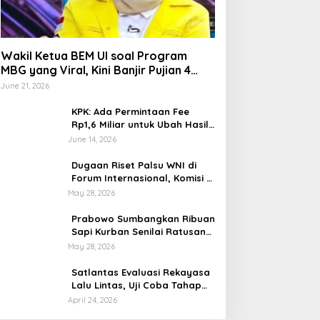
Wakil Ketua BEM UI soal Program
MBG yang Viral, Kini Banjir Pujian 4
Poin Kritik Fatimah Azzahra
June 21, 2026
KPK: Ada Permintaan Fee
Rp1,6 Miliar untuk Ubah Hasil
Audit di Muara Enim di OTT
June 14, 2026
BPK
Dugaan Riset Palsu WNI di
Forum Internasional, Komisi X
DPR Desak Investigasi dan
May 28, 2026
Penegakan Sanksi Etik
Prabowo Sumbangkan Ribuan
Sapi Kurban Senilai Ratusan
Miliar Rupiah, Begini
May 28, 2026
Tanggapan Menkeu Purbaya
Satlantas Evaluasi Rekayasa
Lalu Lintas, Uji Coba Tahap
Dua Car Free Day Palembang
April 24, 2026
Diundur