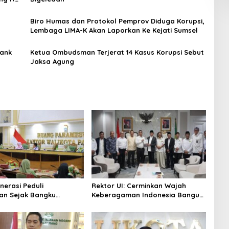
Biro Humas dan Protokol Pemprov Diduga Korupsi,
Lembaga LIMA-K Akan Laporkan Ke Kejati Sumsel
Bank
Ketua Ombudsman Terjerat 14 Kasus Korupsi Sebut
Jaksa Agung
nerasi Peduli
Rektor UI: Cerminkan Wajah
an Sejak Bangku
Keberagaman Indonesia Bangun
 Pemkot Palembang
Kompleks Rumah Ibadah Enam
Program Adiwiyata
Agama