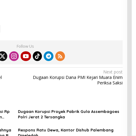
Follow Us
Next post
l
Dugaan Korupsi Dana PMI Kejari Muara Enim
Periksa Saksi
si Rp
Dugaan Korupsi Proyek Pabrik Gula Assembagoes
m
Polri Jerat 2 Tersangka
ahnya
Respons Ratu Dewa, Kantor Dishub Palembang
ang Rp
Digeledah