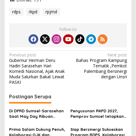
rdps
rkpd
rpjmd
Follow Us
P
Previous post
Next post
Gubernur Herman Deru
Bahas Program Kampung
o
Hadiri Sarasehan Hari
Tematik ,Pemkot
s
Komedi Nasional, Ajak Anak
Palembang Bersinergi
Muda Salurkan Bakat Lewat
dengan Unsri
t
PASKI
n
Postingan Serupa
a
v
Di DPRD Sumsel-Sarasehan
Penyusunan RKPD 2027,
i
Saat May Day Ribuan
Pemprov Sumsel tetapkan
g
Buruh Akan Gelar Aksi
sembilan isu strategis
Prima Salam Dukung Penuh,
Siap Bersinergi Sukseskan
a
Kolaborasi OJK dan
Program RDPS, Kolaborasi