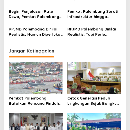
t
Pemkot Palembang Siap
Pemkot Palembang dan GM
Gelar Digination Run x
PEKAT IB
i
Begini Penjelasan Ratu
Pemkot Palembang Soroti
Color Fest 2025
Dewa, Pemkot Palembang
Infrastruktur hingga
o
Kaji Pembebasan PBB di
Pelayanan Publik, RDPS
n
Bawah Rp500 Ribu
Dievaluasi
RPJMD Palembang Dinilai
RPJMD Palembang Dinilai
Realistis, Namun Diperlukan
Realistis, Tapi Perlu
Tahapan Jelas
Tahapan Jelas
Jangan Ketinggalan
Pemkot Palembang
Cetak Generasi Peduli
Batalkan Rencana Pindah
Lingkungan Sejak Bangku
Lokasi Festival Bidar
Sekolah Pemkot
Dipastikan Tetap di Sungai
Palembang Perkuat
Musi
Program Adiwiyata