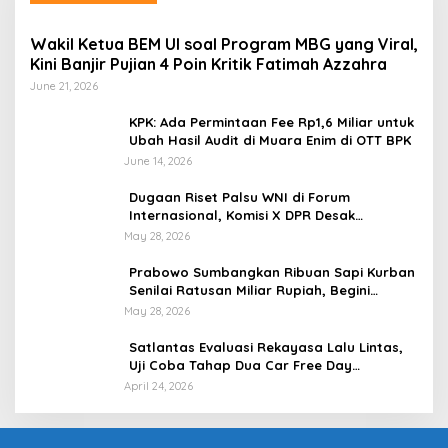
Wakil Ketua BEM UI soal Program MBG yang Viral,
Kini Banjir Pujian 4 Poin Kritik Fatimah Azzahra
June 21, 2026
KPK: Ada Permintaan Fee Rp1,6 Miliar untuk
Ubah Hasil Audit di Muara Enim di OTT BPK
June 14, 2026
Dugaan Riset Palsu WNI di Forum
Internasional, Komisi X DPR Desak
Investigasi dan Penegakan Sanksi Etik
May 28, 2026
Prabowo Sumbangkan Ribuan Sapi Kurban
Senilai Ratusan Miliar Rupiah, Begini
Tanggapan Menkeu Purbaya
May 28, 2026
Satlantas Evaluasi Rekayasa Lalu Lintas,
Uji Coba Tahap Dua Car Free Day
Palembang Diundur
April 24, 2026