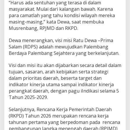
a
“Harus ada sentuhan yang terasa di dalam
h
masyarakat. Mulai dari kalangan bawah. Karena
t
para camatlah yang tahu kondisi wilayah mereka
e
masing-masing,” kata Dewa, saat membuka
r
Musrenbang, RPJMD dan RKPD.
a
,
R
Dewa menerangkan, visi misi Ratu Dewa –Prima
a
Salam (RDPS) adalah mewujudkan Palembang
t
Berdaya Palembang Sejahtera yang berkelanjutan.
u
D
e
Visi dan misi itu akan dijabarkan secara detail dalam
w
tujuan, sasaran, arah kebijakan serta strategi
a
dalam prioritas daerah, beserta target dan
B
indikator kinerja utama sampai indikator kinerja
u
perangkat daerah, dengan pagu iIndikasi selama 5
k
a
Tahun 2025-2029.
M
u
Selanjutnya, Rencana Kerja Pemerintah Daerah
s
(RKPD) Tahun 2026 merupakan rencana kerja
r
tahunan pertama yang berpedoman pada rencana
e
n
pembangunan Jangka menengah daerah (RPJMD)