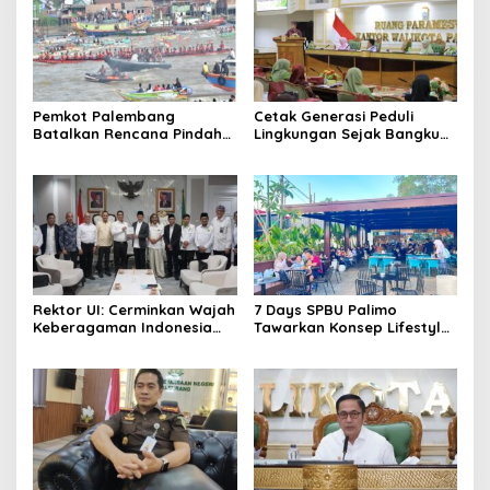
Pemkot Palembang
Cetak Generasi Peduli
Batalkan Rencana Pindah
Lingkungan Sejak Bangku
Lokasi Festival Bidar
Sekolah Pemkot
Dipastikan Tetap di Sungai
Palembang Perkuat
Musi
Program Adiwiyata
Rektor UI: Cerminkan Wajah
7 Days SPBU Palimo
Keberagaman Indonesia
Tawarkan Konsep Lifestyle
Bangun Kompleks Rumah
Beda dari Biasanya Tempat
Ibadah Enam Agama
Hangout Baru di Tengah
Kota Palembang