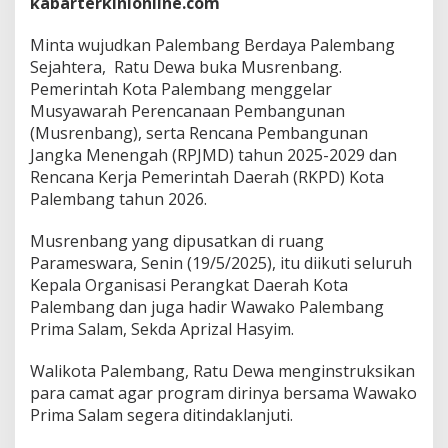
kabarterkinionline.com
e
m
b
Minta wujudkan Palembang Berdaya Palembang
a
Sejahtera, Ratu Dewa buka Musrenbang.
n
Pemerintah Kota Palembang menggelar
g
Musyawarah Perencanaan Pembangunan
B
e
(Musrenbang), serta Rencana Pembangunan
r
Jangka Menengah (RPJMD) tahun 2025-2029 dan
d
Rencana Kerja Pemerintah Daerah (RKPD) Kota
a
Palembang tahun 2026.
y
a
P
Musrenbang yang dipusatkan di ruang
a
Parameswara, Senin (19/5/2025), itu diikuti seluruh
l
Kepala Organisasi Perangkat Daerah Kota
e
Palembang dan juga hadir Wawako Palembang
m
Prima Salam, Sekda Aprizal Hasyim.
b
a
n
Walikota Palembang, Ratu Dewa menginstruksikan
g
para camat agar program dirinya bersama Wawako
S
Prima Salam segera ditindaklanjuti.
e
j