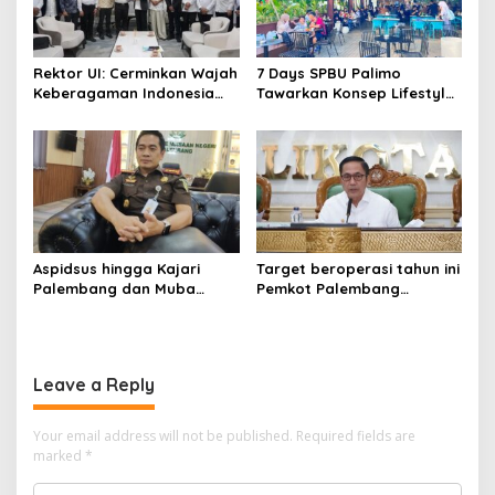
Rektor UI: Cerminkan Wajah
7 Days SPBU Palimo
Keberagaman Indonesia
Tawarkan Konsep Lifestyle
Bangun Kompleks Rumah
Beda dari Biasanya Tempat
Ibadah Enam Agama
Hangout Baru di Tengah
Kota Palembang
Aspidsus hingga Kajari
Target beroperasi tahun ini
Palembang dan Muba
Pemkot Palembang
Berganti, Pejabat Kejati
percepat pembangunan
Sumsel Dirombak Jaksa
proyek PSEL
Agung
Leave a Reply
Your email address will not be published.
Required fields are
marked
*