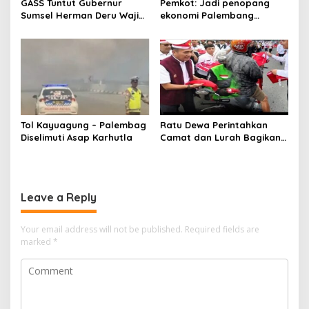
GASS Tuntut Gubernur
Pemkot: Jadi penopang
Sumsel Herman Deru Wajib
ekonomi Palembang
Dipenuhi
Inflasiter kendali
Tol Kayuagung – Palembag
Ratu Dewa Perintahkan
Diselimuti Asap Karhutla
Camat dan Lurah Bagikan
Bendera Gratis Ke Warga,
Semarakkan HUT RI ke 81
Leave a Reply
Your email address will not be published.
Required fields are
marked
*