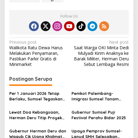
Follow Us
P
Previous post
Next post
Walikota Ratu Dewa Harus
Saat Warga OKI Minta Dedi
o
Melakukan Penyamaran,
Mulyadi Kirim Anaknya ke
s
Pastikan Parkir Gratis di
Barak Militer, Herman Deru
Minimarket
Sebut Lembaga Resmi
t
n
Postingan Serupa
a
v
Per 1 Januari 2026 Tetap
Pemkot Palembang-
Berlaku, Sumsel Tegaskan
Imigrasi Sumsel Tanam
i
Larangan Angkutan Batu
Kelapa, Dukung Ketahanan
g
Bara di Jalan Umum
Pangan
Lewat Doa Kebangsaan,
Gubernur Sumsel Puji
Herman Deru Titip Proyek
Festival Perahu Bidar 2025
a
Strategi Lewat Doa
t
Kebangsaan, Herman Deru
Gubernur Herman Deru dan
Upaya Pemprov Sumsel-
Titip Proyek Strategis
Wagub Cik Ujang Khidmat
Lanud SMH Selesaikan