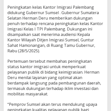
K
a
Peningkatan kelas Kantor Imigrasi Palembang
n
didukung Gubernur Sumsel . Gubernur Sumatera
t
Selatan Herman Deru memberikan dukungan
o
penuh terhadap rencana peningkatan kelas Kantor
r
I
Imigrasi Kelas I TPI Palembang. Dukungan ini
m
disampaikan saat menerima audiensi Kepala
i
Kantor Wilayah Ditjen Imigrasi Sumsel, Guntur
g
Sahat Hamonangan, di Ruang Tamu Gubernur,
r
a
Rabu (28/5/2025).
s
i
Pertemuan tersebut membahas peningkatan
P
status kantor imigrasi untuk memperkuat
a
pelayanan publik di bidang keimigrasian. Herman
l
e
Deru menilai layanan yang optimal akan
m
berdampak langsung pada pembangunan daerah,
b
termasuk dukungan terhadap iklim investasi dan
a
mobilitas masyarakat.
n
g
D
“Pemprov Sumsel akan terus mendukung upaya
i
peningkatan kualitas pelayanan publik bagi