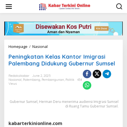
S
k
i
p
t
o
c
o
n
Homepage
/
Nasional
P
t
e
e
Peningkatan Kelas Kantor Imigrasi
n
n
i
Palembang Didukung Gubernur Sumsel
t
n
g
Redaksikabar
June 2, 2025
k
Nasional
,
Palembang
,
Pembangunan
,
Politik
434
a
Views
t
a
n
Gubernur Sumsel, Herman Deru menerima audiensi Imigrasi Sumsel
K
di Ruang Tamu Gubernur Sumsel.
e
l
a
kabarterkinionline.com
s