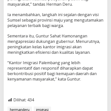
d
masyarakat,” tandas Herman Deru.
u
k
Ia menambahkan, langkah ini sejalan dengan visi
u
n
Sumsel sebagai provinsi maju yang mengutamakan
g
pelayanan terbaik bagi warga.
G
u
Sementara itu, Guntur Sahat Hamonangan
b
mengapresiasi dukungan gubernur. Menurutnya,
e
r
peningkatan kelas kantor imigrasi akan
n
meningkatkan efisiensi dan kualitas layanan.
u
r
“Kantor Imigrasi Palembang yang lebih
S
representatif dan responsif diharapkan dapat
u
m
berkontribusi positif bagi kemajuan daerah dan
s
kenyamanan masyarakat,” kata Guntur.
e
l
Dilihat:
434
hermanderu
imigrasi