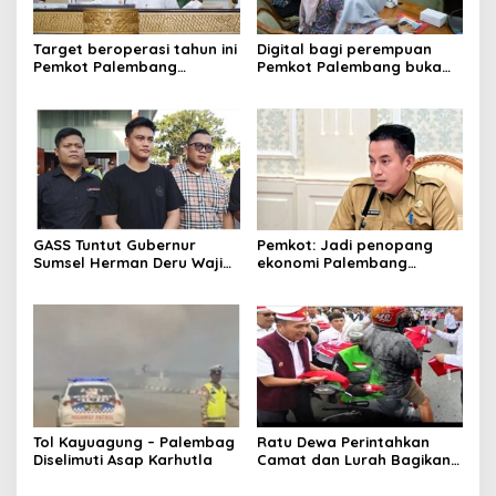
Target beroperasi tahun ini
Digital bagi perempuan
Pemkot Palembang
Pemkot Palembang buka
percepat pembangunan
pelatihan literasi
proyek PSEL
GASS Tuntut Gubernur
Pemkot: Jadi penopang
Sumsel Herman Deru Wajib
ekonomi Palembang
Dipenuhi
Inflasiter kendali
Tol Kayuagung – Palembag
Ratu Dewa Perintahkan
Diselimuti Asap Karhutla
Camat dan Lurah Bagikan
Bendera Gratis Ke Warga,
Semarakkan HUT RI ke 81