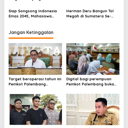
i
Sumsel kepada Pemerintah
Ikuti Pidato Kenegaraan
Masalah Aset
o
Pusat ”Sumsel kepada
Perdana Presiden Prabowo
Siap Songsong Indonesia
Herman Deru Bangun Tol
Pemerintah Pusat”
n
Emas 2045, Mahasiswa
Megah di Sumatera Se-
Baru Unsri Dapat Tiga
latan Senilai Rp4,77 T
Bekal dari Gubernur
Dibuka 2026, Hemat Waktu
Herman Deru
Tempuh Hingga 2,5 Jam
Jangan Ketinggalan
Target beroperasi tahun ini
Digital bagi perempuan
Pemkot Palembang
Pemkot Palembang buka
percepat pembangunan
pelatihan literasi
proyek PSEL