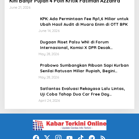
Kini Banjir Pujian 4 Poin Kritik Fatimah Azzahra
June 21, 2026
KPK: Ada Permintaan Fee Rp1,6 Miliar untuk
Ubah Hasil Audit di Muara Enim di OTT BPK
June 14, 2026
Dugaan Riset Palsu WNI di Forum
Internasional, Komisi X DPR Desak
Investigasi dan Penegakan Sanksi Etik
May 28, 2026
Prabowo Sumbangkan Ribuan Sapi Kurban
Senilai Ratusan Miliar Rupiah, Begini
Tanggapan Menkeu Purbaya
May 28, 2026
Satlantas Evaluasi Rekayasa Lalu Lintas,
Uji Coba Tahap Dua Car Free Day
Palembang Diundur
April 24, 2026