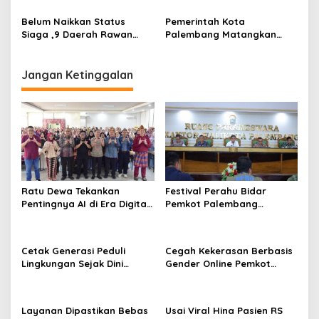
Pemeliharaan Bangunan
Jadi Lokasi Pembuatan
o
RSUD Kayuagung
Senpira
Belum Naikkan Status
Pemerintah Kota
n
Siaga ,9 Daerah Rawan
Palembang Matangkan
Karhutla
Program Sekolah Barak
Militer untuk Siswa
Bermasalah
Jangan Ketinggalan
Ratu Dewa Tekankan
Festival Perahu Bidar
Pentingnya AI di Era Digital,
Pemkot Palembang
Dorong UMKM Naik Kelas
matangkan persiapan
Cetak Generasi Peduli
Cegah Kekerasan Berbasis
Lingkungan Sejak Dini
Gender Online Pemkot
Pemkot Palembang
Palembang Perkuat Literasi
Program Perkuat Adiwiyata
Digital Perempuan
Layanan Dipastikan Bebas
Usai Viral Hina Pasien RS