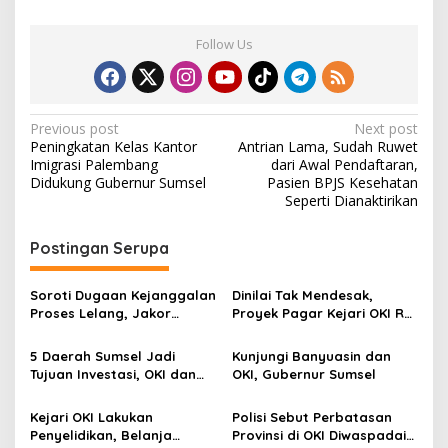
Follow Us
P
Previous post
Next post
Peningkatan Kelas Kantor
Antrian Lama, Sudah Ruwet
o
Imigrasi Palembang
dari Awal Pendaftaran,
s
Didukung Gubernur Sumsel
Pasien BPJS Kesehatan
Seperti Dianaktirikan
t
n
Postingan Serupa
a
v
Soroti Dugaan Kejanggalan
Dinilai Tak Mendesak,
Proses Lelang, Jakor
Proyek Pagar Kejari OKI Rp
i
Sumsel Desak Bupati OKI
2,6 M dari APBD Tuai Kritik
g
Batalkan Tender
5 Daerah Sumsel Jadi
Kunjungi Banyuasin dan
Pembangunan Gedung
Tujuan Investasi, OKI dan
OKI, Gubernur Sumsel
a
Cathlab RSUD Kayuagung
Palembang Tertinggi
t
Kejari OKI Lakukan
Polisi Sebut Perbatasan
i
Penyelidikan, Belanja
Provinsi di OKI Diwaspadai