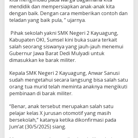
e
mendidik dan mempersiapkan anak-anak kita
b
dengan baik. Dengan cara memberikan contoh dan
u
t
teladan yang baik pula, ” ujarnya.
L
e
Pihak sekolah yakni SMK Negeri 2 Kayuagung,
m
Kabupaten OKI, Sumsel kini buka suara terkait
b
salah seorang siswanya yang jauh-jauh menemui
a
g
Gubernur Jawa Barat Dedi Mulyadi untuk
a
dimasukkan ke barak militer.
R
e
Kepala SMK Negeri 2 Kayuagung, Anwar Sanusi
s
sudah mengetahui secara langsung bisa salah satu
m
i
orang tua murid telah meminta anaknya mengikuti
pembinaan di barak militer.
“Benar, anak tersebut merupakan salah satu
pelajar kelas X jurusan otomotif yang masih
bersekolah,” katanya ketika dikonfirmasi pada
Jum’at (30/5/2025) siang.