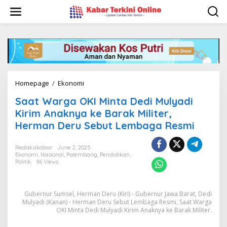
S
k
i
p
t
o
c
o
n
Homepage
/
Ekonomi
S
t
a
e
Saat Warga OKI Minta Dedi Mulyadi
a
n
t
Kirim Anaknya ke Barak Militer,
t
W
Herman Deru Sebut Lembaga Resmi
a
r
g
Redaksikabar
June 2, 2025
Ekonomi
,
Nasional
,
Palembang
,
Pendidikan
,
a
Politik
96 Views
O
K
I
M
Gubernur Sumsel, Herman Deru (Kiri) - Gubernur Jawa Barat, Dedi
i
Mulyadi (Kanan) - Herman Deru Sebut Lembaga Resmi, Saat Warga
OKI Minta Dedi Mulyadi Kirim Anaknya ke Barak Militer.
n
t