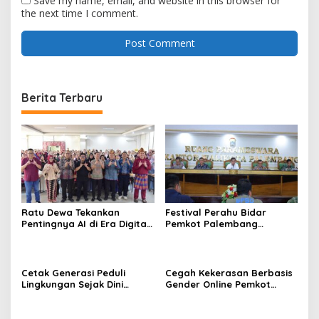
Save my name, email, and website in this browser for
the next time I comment.
Berita Terbaru
Ratu Dewa Tekankan
Festival Perahu Bidar
Pentingnya AI di Era Digital,
Pemkot Palembang
Dorong UMKM Naik Kelas
matangkan persiapan
Cetak Generasi Peduli
Cegah Kekerasan Berbasis
Lingkungan Sejak Dini
Gender Online Pemkot
Pemkot Palembang
Palembang Perkuat Literasi
Program Perkuat Adiwiyata
Digital Perempuan