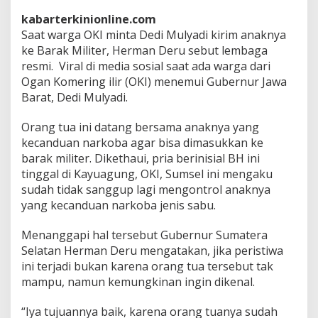
a
D
kabarterkinionline.com
e
Saat warga OKI minta Dedi Mulyadi kirim anaknya
d
ke Barak Militer, Herman Deru sebut lembaga
i
resmi. Viral di media sosial saat ada warga dari
M
u
Ogan Komering ilir (OKI) menemui Gubernur Jawa
l
Barat, Dedi Mulyadi.
y
a
Orang tua ini datang bersama anaknya yang
d
kecanduan narkoba agar bisa dimasukkan ke
i
K
barak militer. Dikethaui, pria berinisial BH ini
i
tinggal di Kayuagung, OKI, Sumsel ini mengaku
r
sudah tidak sanggup lagi mengontrol anaknya
i
yang kecanduan narkoba jenis sabu.
m
A
n
Menanggapi hal tersebut Gubernur Sumatera
a
Selatan Herman Deru mengatakan, jika peristiwa
k
ini terjadi bukan karena orang tua tersebut tak
n
mampu, namun kemungkinan ingin dikenal.
y
a
k
“Iya tujuannya baik, karena orang tuanya sudah