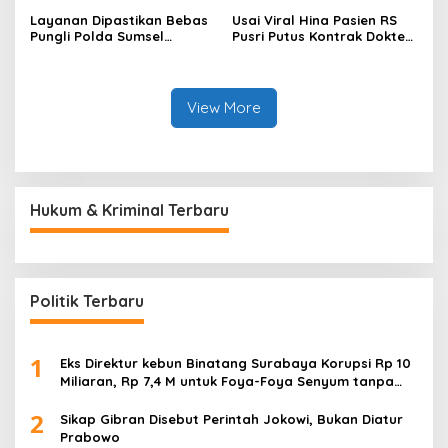
Layanan Dipastikan Bebas
Usai Viral Hina Pasien RS
Pungli Polda Sumsel
Pusri Putus Kontrak Dokter
Bangun Gedung BPKB
Tamara
Modern
View More
Hukum & Kriminal Terbaru
Politik Terbaru
1
Eks Direktur kebun Binatang Surabaya Korupsi Rp 10
Miliaran, Rp 7,4 M untuk Foya-Foya Senyum tanpa
Rasa Bersalah
2
Sikap Gibran Disebut Perintah Jokowi, Bukan Diatur
Prabowo