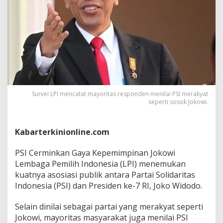
K
e
p
e
m
i
m
p
i
n
a
Survei LPI mencatat mayoritas responden menilai PSI merakyat
n
seperti sosok Jokowi.
J
o
k
Kabarterkinionline.com
o
w
PSI Cerminkan Gaya Kepemimpinan Jokowi
i
Lembaga Pemilih Indonesia (LPI) menemukan
kuatnya asosiasi publik antara Partai Solidaritas
Indonesia (PSI) dan Presiden ke-7 RI, Joko Widodo.
Selain dinilai sebagai partai yang merakyat seperti
Jokowi, mayoritas masyarakat juga menilai PSI