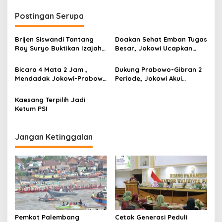
n
Postingan Serupa
a
v
Brijen Siswandi Tantang
Doakan Sehat Emban Tugas
i
Roy Suryo Buktikan Izajah
Besar, Jokowi Ucapkan
g
Palsu Jokowi, Berani
Selamat Ultah ke Prabowo
Sumpah Pocong ?
Bicara 4 Mata 2 Jam ,
Dukung Prabowo-Gibran 2
a
Mendadak Jokowi-Prabowo
Periode, Jokowi Akui
t
Bertemu Rahasia
Perintahkan Relawan
i
Kaesang Terpilih Jadi
Ketum PSI
o
n
Jangan Ketinggalan
Pemkot Palembang
Cetak Generasi Peduli