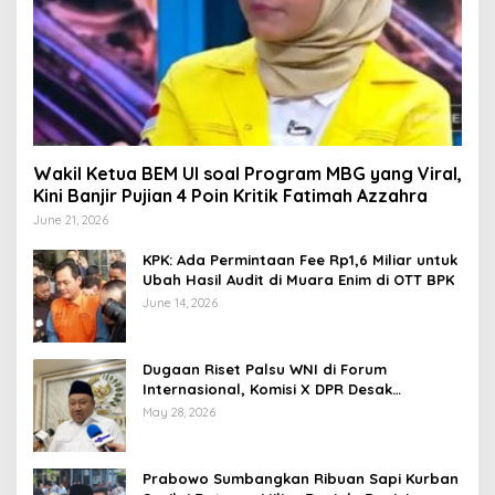
Wakil Ketua BEM UI soal Program MBG yang Viral,
Kini Banjir Pujian 4 Poin Kritik Fatimah Azzahra
June 21, 2026
KPK: Ada Permintaan Fee Rp1,6 Miliar untuk
Ubah Hasil Audit di Muara Enim di OTT BPK
June 14, 2026
Dugaan Riset Palsu WNI di Forum
Internasional, Komisi X DPR Desak
Investigasi dan Penegakan Sanksi Etik
May 28, 2026
Prabowo Sumbangkan Ribuan Sapi Kurban