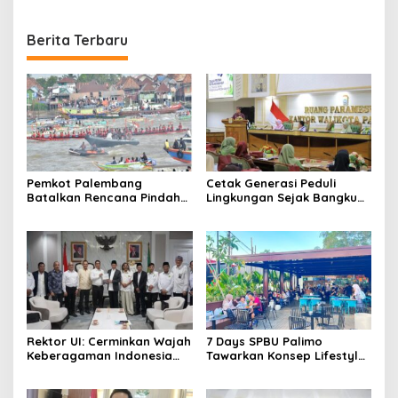
Berita Terbaru
Pemkot Palembang
Cetak Generasi Peduli
Batalkan Rencana Pindah
Lingkungan Sejak Bangku
Lokasi Festival Bidar
Sekolah Pemkot
Dipastikan Tetap di Sungai
Palembang Perkuat
Musi
Program Adiwiyata
Rektor UI: Cerminkan Wajah
7 Days SPBU Palimo
Keberagaman Indonesia
Tawarkan Konsep Lifestyle
Bangun Kompleks Rumah
Beda dari Biasanya Tempat
Ibadah Enam Agama
Hangout Baru di Tengah