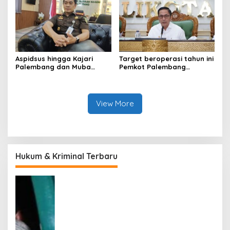
Kota Palembang
Aspidsus hingga Kajari
Target beroperasi tahun ini
Palembang dan Muba
Pemkot Palembang
Berganti, Pejabat Kejati
percepat pembangunan
Sumsel Dirombak Jaksa
proyek PSEL
Agung
View More
Hukum & Kriminal Terbaru