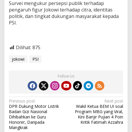
Survei mengukur persepsi publik terhadap
pengaruh figur Jokowi terhadap citra, identitas
politik, dan tingkat dukungan masyarakat kepada
PSI.
Dilihat:
875
jokowi
PSI
Follow Us
P
Previous post
Next post
DPR Dukung Motor Listrik
Wakil Ketua BEM UI soal
o
Badan Gizi Nasional
Program MBG yang Viral,
s
Dihibahkan ke Guru
Kini Banjir Pujian 4 Poin
Honorer, Daripada
Kritik Fatimah Azzahra
t
Mangkrak