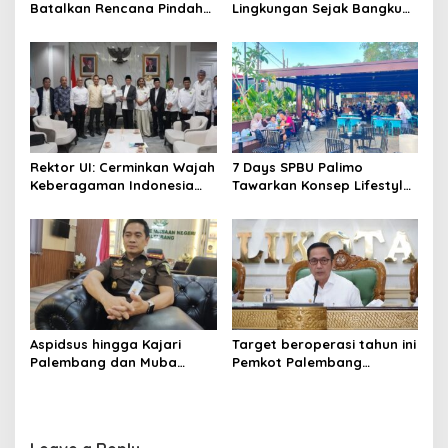
Batalkan Rencana Pindah
Lingkungan Sejak Bangku
Lokasi Festival Bidar
Sekolah Pemkot
Dipastikan Tetap di Sungai
Palembang Perkuat
Musi
Program Adiwiyata
Rektor UI: Cerminkan Wajah
7 Days SPBU Palimo
Keberagaman Indonesia
Tawarkan Konsep Lifestyle
Bangun Kompleks Rumah
Beda dari Biasanya Tempat
Ibadah Enam Agama
Hangout Baru di Tengah
Kota Palembang
Aspidsus hingga Kajari
Target beroperasi tahun ini
Palembang dan Muba
Pemkot Palembang
Berganti, Pejabat Kejati
percepat pembangunan
Sumsel Dirombak Jaksa
proyek PSEL
Agung