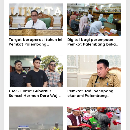
Target beroperasi tahun ini
Digital bagi perempuan
Pemkot Palembang
Pemkot Palembang buka
percepat pembangunan
pelatihan literasi
proyek PSEL
GASS Tuntut Gubernur
Pemkot: Jadi penopang
Sumsel Herman Deru Wajib
ekonomi Palembang
Dipenuhi
Inflasiter kendali