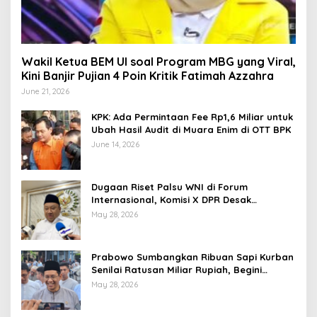
Wakil Ketua BEM UI soal Program MBG yang Viral,
Kini Banjir Pujian 4 Poin Kritik Fatimah Azzahra
June 21, 2026
KPK: Ada Permintaan Fee Rp1,6 Miliar untuk
Ubah Hasil Audit di Muara Enim di OTT BPK
June 14, 2026
Dugaan Riset Palsu WNI di Forum
Internasional, Komisi X DPR Desak
Investigasi dan Penegakan Sanksi Etik
May 28, 2026
Prabowo Sumbangkan Ribuan Sapi Kurban
Senilai Ratusan Miliar Rupiah, Begini
Tanggapan Menkeu Purbaya
May 28, 2026