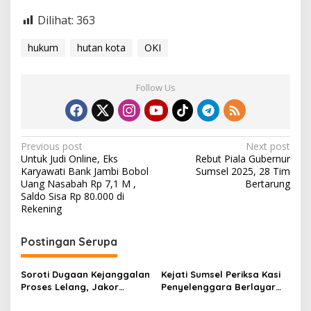
Dilihat:
363
hukum
hutan kota
OKI
Follow Us
P
Previous post
Next post
Untuk Judi Online, Eks
Rebut Piala Gubernur
o
Karyawati Bank Jambi Bobol
Sumsel 2025, 28 Tim
s
Uang Nasabah Rp 7,1 M ,
Bertarung
Saldo Sisa Rp 80.000 di
t
Rekening
n
Postingan Serupa
a
v
Soroti Dugaan Kejanggalan
Kejati Sumsel Periksa Kasi
i
Proses Lelang, Jakor
Penyelenggara Berlayar
g
Sumsel Desak Bupati OKI
Dan Humas KSOP