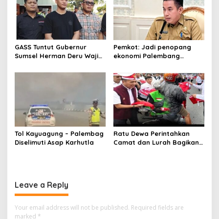
GASS Tuntut Gubernur
Pemkot: Jadi penopang
Sumsel Herman Deru Wajib
ekonomi Palembang
Dipenuhi
Inflasiter kendali
Tol Kayuagung – Palembag
Ratu Dewa Perintahkan
Diselimuti Asap Karhutla
Camat dan Lurah Bagikan
Bendera Gratis Ke Warga,
Semarakkan HUT RI ke 81
Leave a Reply
Your email address will not be published.
Required fields are
marked
*