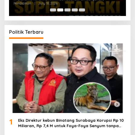
Pendidikan
|
July 18, 2026
Pe
Politik Terbaru
1
Eks Direktur kebun Binatang Surabaya Korupsi Rp 10
Miliaran, Rp 7,4 M untuk Foya-Foya Senyum tanpa
Rasa Bersalah