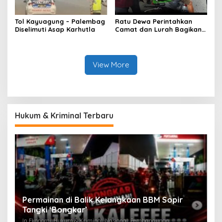
Tol Kayuagung – Palembag
Ratu Dewa Perintahkan
Diselimuti Asap Karhutla
Camat dan Lurah Bagikan
Bendera Gratis Ke Warga,
Semarakkan HUT RI ke 81
View More
Hukum & Kriminal Terbaru
an
Permainan di Balik Kelangkaan BBM Sopir
M
Tangki ‘Bongkar’
A
In Ekonomi, Hukum & Kriminal, Nasional, Pembangunan,
In