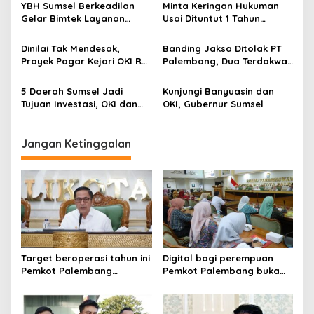
Batalkan Tender
YBH Sumsel Berkeadilan
Minta Keringan Hukuman
a
Pembangunan Gedung
Gelar Bimtek Layanan
Usai Dituntut 1 Tahun
Cathlab RSUD Kayuagung
t
Hukum Gratis di 18
Penjara Oknum ASN
Kecamatan, Dukung
Dispora Palembang
i
Dinilai Tak Mendesak,
Banding Jaksa Ditolak PT
Program Pemkot
“Melas”
Proyek Pagar Kejari OKI Rp
Palembang, Dua Terdakwa
o
Palembang
2,6 M dari APBD Tuai Kritik
Kasus Brondol Sawit Tetap
n
Bebas
5 Daerah Sumsel Jadi
Kunjungi Banyuasin dan
Tujuan Investasi, OKI dan
OKI, Gubernur Sumsel
Palembang Tertinggi
Jangan Ketinggalan
Target beroperasi tahun ini
Digital bagi perempuan
Pemkot Palembang
Pemkot Palembang buka
percepat pembangunan
pelatihan literasi
proyek PSEL