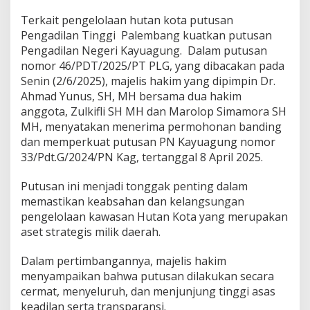
a
n
Terkait pengelolaan hutan kota putusan
H
Pengadilan Tinggi Palembang kuatkan putusan
u
Pengadilan Negeri Kayuagung.
Dalam putusan
t
nomor 46/PDT/2025/PT PLG, yang dibacakan pada
a
n
Senin (2/6/2025), majelis hakim yang dipimpin Dr.
K
Ahmad Yunus, SH, MH bersama dua hakim
o
anggota, Zulkifli SH MH dan Marolop Simamora SH
t
MH, menyatakan menerima permohonan banding
a
P
dan memperkuat putusan PN Kayuagung nomor
u
33/Pdt.G/2024/PN Kag, tertanggal 8 April 2025.
t
u
Putusan ini menjadi tonggak penting dalam
s
memastikan keabsahan dan kelangsungan
a
n
pengelolaan kawasan Hutan Kota yang merupakan
P
aset strategis milik daerah.
T
P
Dalam pertimbangannya, majelis hakim
a
menyampaikan bahwa putusan dilakukan secara
l
e
cermat, menyeluruh, dan menjunjung tinggi asas
m
keadilan serta transparansi.