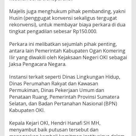
b
a
Majelis juga menghukum pihak pembanding, yakni
n
Husin (penggugat konvensi sekaligus tergugat
g
K
rekonvensi), untuk membayar biaya perkara di dua
u
tingkat pengadilan sebesar Rp150.000.
a
t
Perkara ini melibatkan sejumlah pihak penting,
k
antara lain Pemerintah Kabupaten Ogan Komering
a
n
Ilir yang diwakili oleh Kejaksaan Negeri OKI sebagai
P
Jaksa Pengacara Negara.
u
t
Instansi terkait seperti Dinas Lingkungan Hidup,
u
Dinas Perumahan Rakyat dan Kawasan
s
a
Permukiman, Dinas Pekerjaan Umum dan
n
Penataan Ruang, Pemerintah Provinsi Sumatera
P
Selatan, dan Badan Pertanahan Nasional (BPN)
N
Kabupaten OKI.
K
a
y
Kepala Kejari OKI, Hendri Hanafi SH MH,
u
menyambut baik putusan tersebut dan
a