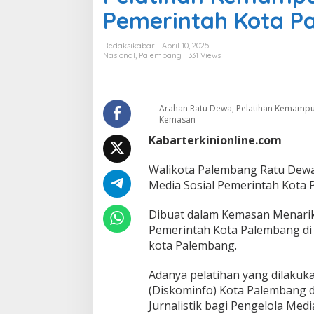
o
Pemerintah Kota P
t
a
P
Redaksikabar
April 10, 2025
a
Nasional
,
Palembang
331 Views
l
e
m
b
Arahan Ratu Dewa, Pelatihan Kemampu
a
Kemasan
n
Kabarterkinionline.com
g
R
a
Walikota Palembang Ratu Dew
t
Media Sosial Pemerintah Kota 
u
D
Dibuat dalam Kemasan Menarik
e
Pemerintah Kota Palembang di
w
a
kota Palembang.
,
A
Adanya pelatihan yang dilakuk
r
(Diskominfo) Kota Palembang
a
Jurnalistik bagi Pengelola Me
h