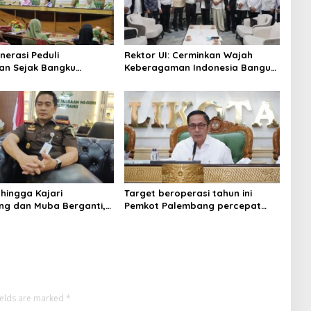
nerasi Peduli
Rektor UI: Cerminkan Wajah
an Sejak Bangku
Keberagaman Indonesia Bangun
 Pemkot Palembang
Kompleks Rumah Ibadah Enam
Program Adiwiyata
Agama
 hingga Kajari
Target beroperasi tahun ini
g dan Muba Berganti,
Pemkot Palembang percepat
Kejati Sumsel Dirombak
pembangunan proyek PSEL
gung
ields are marked
*