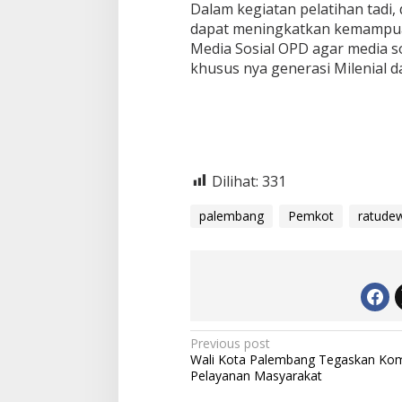
Dalam kegiatan pelatihan tadi,
e
l
dapat meningkatkan kemampuan 
o
Media Sosial OPD agar media s
l
khusus nya generasi Milenial d
a
M
e
d
i
a
S
Dilihat:
331
o
s
palembang
Pemkot
ratude
i
a
l
P
e
m
e
r
P
Previous post
i
Wali Kota Palembang Tegaskan Ko
n
o
Pelayanan Masyarakat
t
s
a