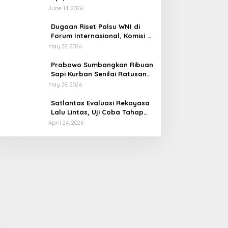
Audit di Muara Enim di OTT
June 14, 2026
BPK
Dugaan Riset Palsu WNI di
Forum Internasional, Komisi X
DPR Desak Investigasi dan
May 28, 2026
Penegakan Sanksi Etik
Prabowo Sumbangkan Ribuan
Sapi Kurban Senilai Ratusan
Miliar Rupiah, Begini
May 28, 2026
Tanggapan Menkeu Purbaya
Satlantas Evaluasi Rekayasa
Lalu Lintas, Uji Coba Tahap
Dua Car Free Day Palembang
April 24, 2026
Diundur