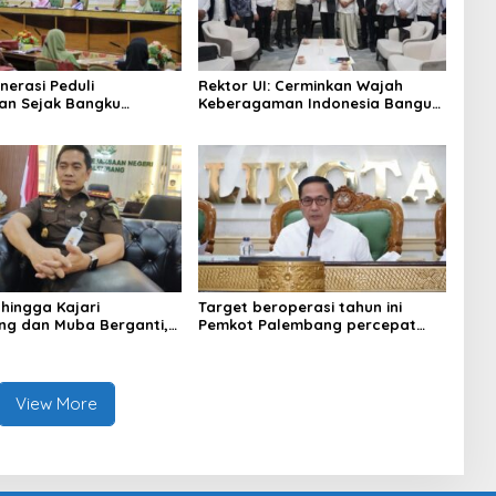
nerasi Peduli
Rektor UI: Cerminkan Wajah
an Sejak Bangku
Keberagaman Indonesia Bangun
 Pemkot Palembang
Kompleks Rumah Ibadah Enam
Program Adiwiyata
Agama
 hingga Kajari
Target beroperasi tahun ini
g dan Muba Berganti,
Pemkot Palembang percepat
Kejati Sumsel Dirombak
pembangunan proyek PSEL
gung
View More