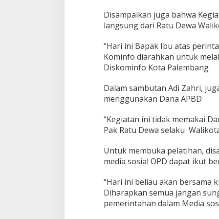
k
a
Disampaikan juga bahwa Kegiat
n
langsung dari Ratu Dewa Wali
P
e
“Hari ini Bapak Ibu atas perin
l
Kominfo diarahkan untuk melak
a
t
Diskominfo Kota Palembang
i
h
Dalam sambutan Adi Zahri, juga
a
menggunakan Dana APBD
n
K
e
“Kegiatan ini tidak memakai D
m
Pak Ratu Dewa selaku Walikota
a
m
Untuk membuka pelatihan, disa
p
media sosial OPD dapat ikut ber
u
a
n
“Hari ini beliau akan bersama 
P
Diharapkan semua jangan sung
e
pemerintahan dalam Media sosial
n
g