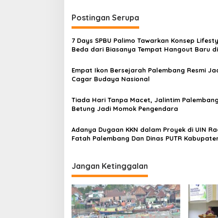
h
t
K
Postingan Serupa
n
o
t
a
a
7 Days SPBU Palimo Tawarkan Konsep Lifesty
v
P
Beda dari Biasanya Tempat Hangout Baru di
a
Tengah Kota Palembang
i
l
Empat Ikon Bersejarah Palembang Resmi Ja
e
g
Cagar Budaya Nasional
m
a
b
Tiada Hari Tanpa Macet, Jalintim Palemban
a
t
Betung Jadi Momok Pengendara
n
i
g
Adanya Dugaan KKN dalam Proyek di UIN R
o
Fatah Palembang Dan Dinas PUTR Kabupate
n
Timur, Massa LAKI Dan LASKAR Sumsel Lapor
Kejati
Jangan Ketinggalan