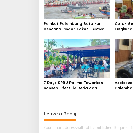
Pemkot Palembang Batalkan
Cetak Ge
Rencana Pindah Lokasi Festival
Lingkung
Bidar Dipastikan Tetap di Sungai
Sekolah
Musi
Perkuat 
7 Days SPBU Palimo Tawarkan
Aspidsus
Konsep Lifestyle Beda dari
Palemban
Biasanya Tempat Hangout Baru
Pejabat 
di Tengah Kota Palembang
Jaksa A
Leave a Reply
Your email address will not be published.
Required f