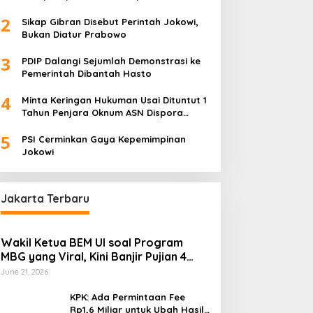
Foya-Foya Senyum tanpa Rasa
2
Bersalah
Sikap Gibran Disebut Perintah Jokowi,
Bukan Diatur Prabowo
3
PDIP Dalangi Sejumlah Demonstrasi ke
Pemerintah Dibantah Hasto
4
Minta Keringan Hukuman Usai Dituntut 1
Tahun Penjara Oknum ASN Dispora
Palembang “Melas”
5
PSI Cerminkan Gaya Kepemimpinan
Jokowi
Jakarta Terbaru
Wakil Ketua BEM UI soal Program
MBG yang Viral, Kini Banjir Pujian 4
Poin Kritik Fatimah Azzahra
June 21, 2026
KPK: Ada Permintaan Fee
Rp1,6 Miliar untuk Ubah Hasil