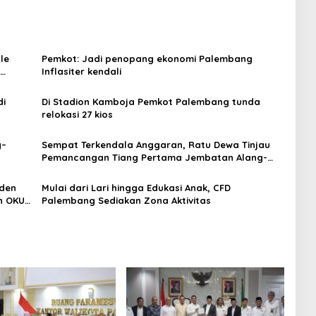
le
Pemkot: Jadi penopang ekonomi Palembang
Inflasiter kendali
di
Di Stadion Kamboja Pemkot Palembang tunda
relokasi 27 kios
g–
Sempat Terkendala Anggaran, Ratu Dewa Tinjau
Pemancangan Tiang Pertama Jembatan Alang-
Alang Lebar dan Meminta Warga Rawat Bersama
aden
Mulai dari Lari hingga Edukasi Anak, CFD
n OKU
Palembang Sediakan Zona Aktivitas
kan ke