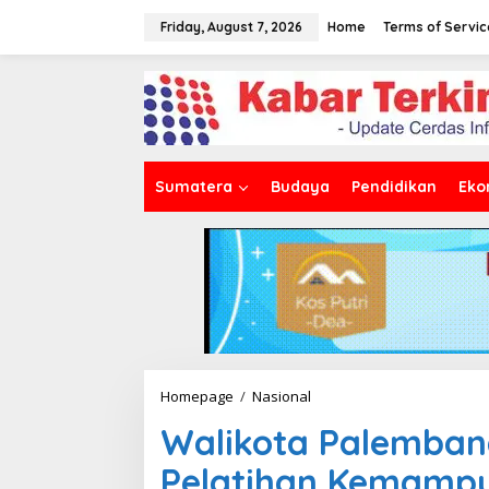
S
k
Friday, August 7, 2026
Home
Terms of Servic
i
p
t
o
c
o
n
t
Sumatera
Budaya
Pendidikan
Eko
e
n
t
Homepage
/
Nasional
W
a
Walikota Palemban
l
i
Pelatihan Kemampu
k