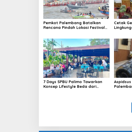
Pemkot Palembang Batalkan
Cetak Ge
Rencana Pindah Lokasi Festival
Lingkung
Bidar Dipastikan Tetap di Sungai
Sekolah
Musi
Perkuat 
7 Days SPBU Palimo Tawarkan
Aspidsus
Konsep Lifestyle Beda dari
Palemban
Biasanya Tempat Hangout Baru
Pejabat 
di Tengah Kota Palembang
Jaksa A