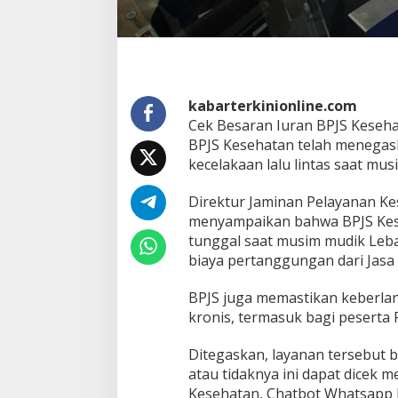
r
b
a
r
u
-
A
kabarterkinionline.com
d
Cek Besaran Iuran BPJS Keseha
a
BPJS Kesehatan telah menegas
D
kecelakaan lalu lintas saat mus
e
n
d
Direktur Jaminan Pelayanan K
a
menyampaikan bahwa BPJS Kes
,
tunggal saat musim mudik Leba
U
biaya pertanggungan dari Jasa 
s
a
i
BPJS juga memastikan keberlan
L
kronis, termasuk bagi peserta 
i
b
Ditegaskan, layanan tersebut bi
u
atau tidaknya ini dapat dicek m
r
L
Kesehatan, Chatbot Whatsapp P