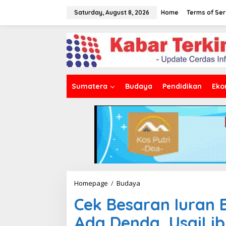
S
k
Saturday, August 8, 2026
Home
Terms of Ser
i
p
t
o
c
o
n
t
Sumatera
Budaya
Pendidikan
Eko
e
n
t
Homepage
/
Budaya
C
e
Cek Besaran Iuran 
k
B
Ada Denda, UsaiLi
e