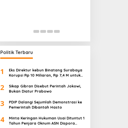
Mencederai Mak
TNI dan Polisi Ak
Dugaan Korupsi
In Ekonomi, Hukum & Kri
Pembangunan, Pendidik
Politik Terbaru
1
Eks Direktur kebun Binatang Surabaya
Korupsi Rp 10 Miliaran, Rp 7,4 M untuk
Foya-Foya Senyum tanpa Rasa
2
Bersalah
Sikap Gibran Disebut Perintah Jokowi,
Bukan Diatur Prabowo
3
PDIP Dalangi Sejumlah Demonstrasi ke
Pemerintah Dibantah Hasto
4
Minta Keringan Hukuman Usai Dituntut 1
Tahun Penjara Oknum ASN Dispora