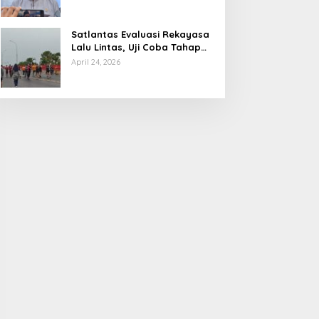
Tanggapan Menkeu Purbaya
Satlantas Evaluasi Rekayasa
Lalu Lintas, Uji Coba Tahap
Dua Car Free Day Palembang
April 24, 2026
Diundur