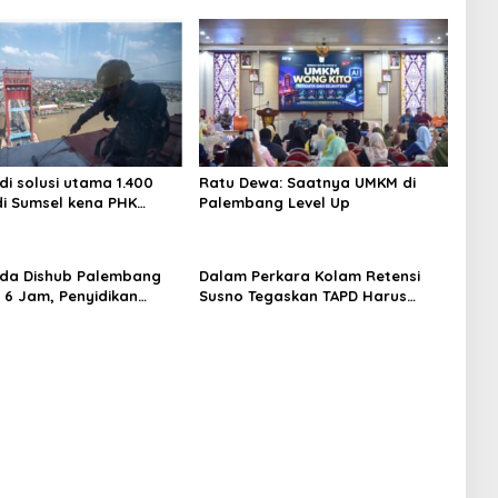
di solusi utama 1.400
Ratu Dewa: Saatnya UMKM di
di Sumsel kena PHK
Palembang Level Up
uni 2026
da Dishub Palembang
Dalam Perkara Kolam Retensi
a 6 Jam, Penyidikan
Susno Tegaskan TAPD Harus
Lampu Jalan
Tanggung Jawab