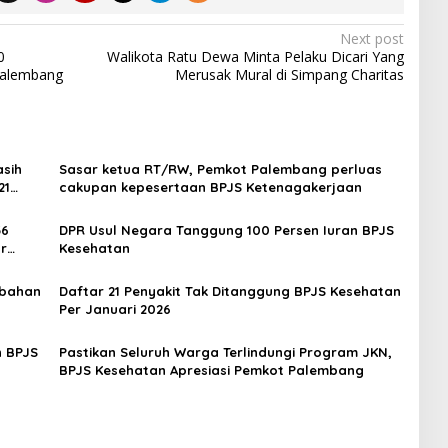
Next post
0
Walikota Ratu Dewa Minta Pelaku Dicari Yang
Palembang
Merusak Mural di Simpang Charitas
Sasar ketua RT/RW, Pemkot Palembang perluas
21
cakupan kepesertaan BPJS Ketenagakerjaan
36
DPR Usul Negara Tanggung 100 Persen Iuran BPJS
r
Kesehatan
ubahan
Daftar 21 Penyakit Tak Ditanggung BPJS Kesehatan
Per Januari 2026
n BPJS
Pastikan Seluruh Warga Terlindungi Program JKN,
BPJS Kesehatan Apresiasi Pemkot Palembang