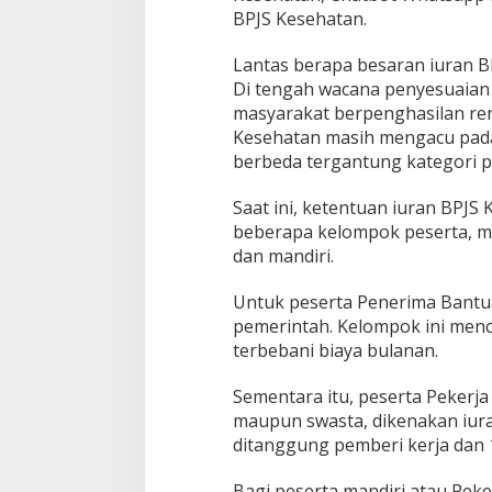
e
BPJS Kesehatan.
b
a
Lantas berapa besaran iuran BP
r
Di tengah wacana penyesuaian 
a
n
masyarakat berpenghasilan rend
Kesehatan masih mengacu pada
berbeda tergantung kategori p
Saat ini, ketentuan iuran BPJS
beberapa kelompok peserta, mu
dan mandiri.
Untuk peserta Penerima Bantua
pemerintah. Kelompok ini menc
terbebani biaya bulanan.
Sementara itu, peserta Pekerja
maupun swasta, dikenakan iuran
ditanggung pemberi kerja dan 1
Bagi peserta mandiri atau Pek