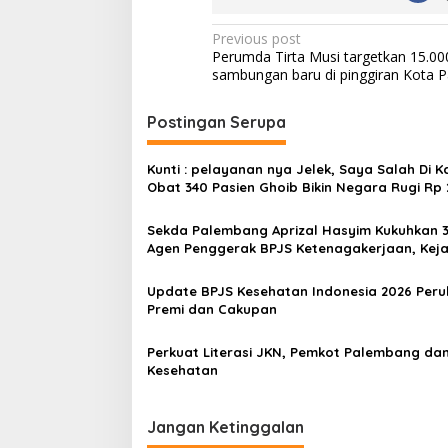
P
Previous post
Perumda Tirta Musi targetkan 15.00
o
sambungan baru di pinggiran Kota 
s
t
Postingan Serupa
n
Kunti : pelayanan nya Jelek, Saya Salah Di Kasih
a
Obat 340 Pasien Ghoib Bikin Negara Rugi Rp 
v
Miliar, Oknum BPJS Terlibat
Sekda Palembang Aprizal Hasyim Kukuhkan 
i
Agen Penggerak BPJS Ketenagakerjaan, Keja
g
Universal Coverage
a
Update BPJS Kesehatan Indonesia 2026 Per
Premi dan Cakupan
t
i
Perkuat Literasi JKN, Pemkot Palembang da
Kesehatan
o
n
Jangan Ketinggalan