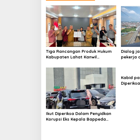
Tiga Rancangan Produk Hukum
Dialog ja
Kabupaten Lahat Kanwil
pekerja 
Kemenkum Sumsel Harmonisasi
hingga J
Kabid pa
Diperiks
Korupsi 
Ikut Diperiksa Dalam Penyidkan
Korupsi Eks Kepala Bappeda
Palembang