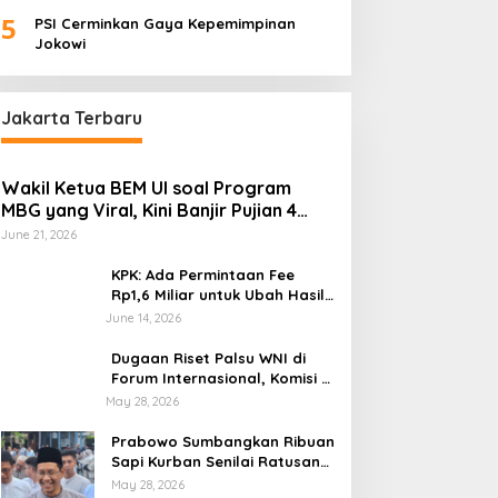
Palembang “Melas”
5
PSI Cerminkan Gaya Kepemimpinan
Jokowi
Jakarta Terbaru
Wakil Ketua BEM UI soal Program
MBG yang Viral, Kini Banjir Pujian 4
Poin Kritik Fatimah Azzahra
June 21, 2026
KPK: Ada Permintaan Fee
Rp1,6 Miliar untuk Ubah Hasil
Audit di Muara Enim di OTT
June 14, 2026
BPK
Dugaan Riset Palsu WNI di
Forum Internasional, Komisi X
DPR Desak Investigasi dan
May 28, 2026
Penegakan Sanksi Etik
Prabowo Sumbangkan Ribuan
Sapi Kurban Senilai Ratusan
Miliar Rupiah, Begini
May 28, 2026