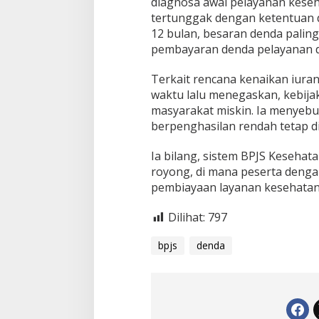
diagnosa awal pelayanan keseh
tertunggak dengan ketentuan d
12 bulan, besaran denda paling
pembayaran denda pelayanan d
Terkait rencana kenaikan iura
waktu lalu menegaskan, kebija
masyarakat miskin. Ia menyebu
berpenghasilan rendah tetap d
Ia bilang, sistem BPJS Kesehat
royong, di mana peserta deng
pembiayaan layanan kesehata
Dilihat:
797
bpjs
denda