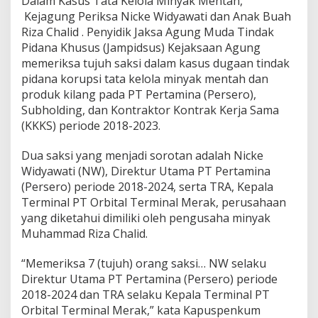
Dalam Kasus Tata Kelola Minyak Mentah,
l
Kejagung Periksa Nicke Widyawati dan Anak Buah
o
l
Riza Chalid . Penyidik Jaksa Agung Muda Tindak
a
Pidana Khusus (Jampidsus) Kejaksaan Agung
M
memeriksa tujuh saksi dalam kasus dugaan tindak
i
pidana korupsi tata kelola minyak mentah dan
n
y
produk kilang pada PT Pertamina (Persero),
a
Subholding, dan Kontraktor Kontrak Kerja Sama
k
(KKKS) periode 2018-2023.
M
e
Dua saksi yang menjadi sorotan adalah Nicke
n
t
Widyawati (NW), Direktur Utama PT Pertamina
a
(Persero) periode 2018-2024, serta TRA, Kepala
h
Terminal PT Orbital Terminal Merak, perusahaan
,
yang diketahui dimiliki oleh pengusaha minyak
K
Muhammad Riza Chalid.
e
j
a
“Memeriksa 7 (tujuh) orang saksi… NW selaku
g
Direktur Utama PT Pertamina (Persero) periode
u
2018-2024 dan TRA selaku Kepala Terminal PT
n
Orbital Terminal Merak,” kata Kapuspenkum
g