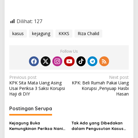
Dilihat:
127
kasus
kejagung
KKKS
Riza Chalid
Follow Us
P
Previous post
Next post
KPK Sita Mata Uang Asing
KPK: Beli Rumah Pakai Uang
o
Usai Periksa 3 Saksi Korupsi
Korupsi ,Penyuap Hasbi
s
Haji di DIY
Hasan
t
Postingan Serupa
n
a
Kejagung Buka
Tak Ada yang Dibedakan
v
Kemungkinan Periksa Nanik
dalam Pengusutan Kasus
S Deyang, Kasus Korupsi
Febrie, Pimpinan DPR Minta