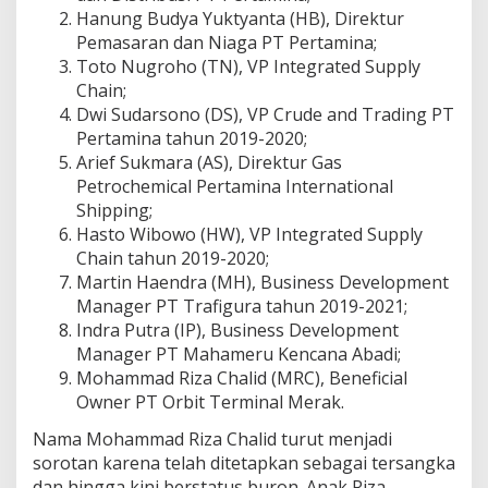
n
Hanung Budya Yuktyanta (HB), Direktur
a
Pemasaran dan Niaga PT Pertamina;
k
Toto Nugroho (TN), VP Integrated Supply
B
u
Chain;
a
Dwi Sudarsono (DS), VP Crude and Trading PT
h
Pertamina tahun 2019-2020;
R
Arief Sukmara (AS), Direktur Gas
i
Petrochemical Pertamina International
z
a
Shipping;
C
Hasto Wibowo (HW), VP Integrated Supply
h
Chain tahun 2019-2020;
a
Martin Haendra (MH), Business Development
l
i
Manager PT Trafigura tahun 2019-2021;
d
Indra Putra (IP), Business Development
Manager PT Mahameru Kencana Abadi;
Mohammad Riza Chalid (MRC), Beneficial
Owner PT Orbit Terminal Merak.
Nama Mohammad Riza Chalid turut menjadi
sorotan karena telah ditetapkan sebagai tersangka
dan hingga kini berstatus buron. Anak Riza,