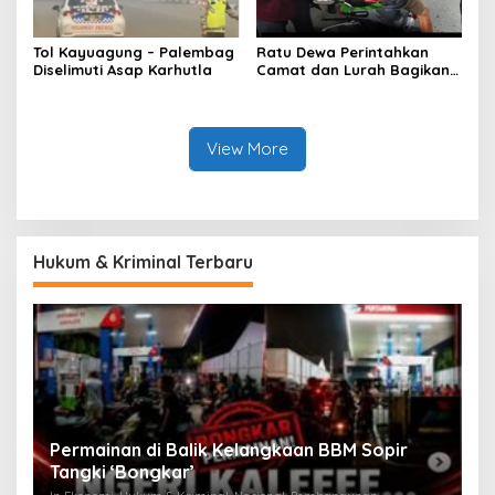
Tol Kayuagung – Palembag
Ratu Dewa Perintahkan
Diselimuti Asap Karhutla
Camat dan Lurah Bagikan
Bendera Gratis Ke Warga,
Semarakkan HUT RI ke 81
View More
Hukum & Kriminal Terbaru
an
Permainan di Balik Kelangkaan BBM Sopir
M
Tangki ‘Bongkar’
A