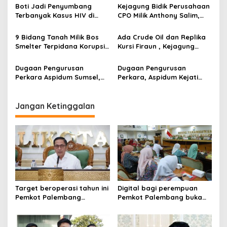
i
MBG
Boti Jadi Penyumbang
Kejagung Bidik Perusahaan
g
Terbanyak Kasus HIV di
CPO Milik Anthony Salim,
Palembang Data Dinkes
Diduga Terkait Praktik
a
Culas Under Invoicing
9 Bidang Tanah Milik Bos
Ada Crude Oil dan Replika
t
Smelter Terpidana Korupsi
Kursi Firaun , Kejagung
i
Timah Disita Kejagung
Lelang Aset Rampasan
Dugaan Pengurusan
Dugaan Pengurusan
o
Perkara Aspidum Sumsel,
Perkara, Aspidum Kejati
n
Kejagung Mulai Selidiki
Sumsel Diperiksa Buntut
Jangan Ketinggalan
Target beroperasi tahun ini
Digital bagi perempuan
Pemkot Palembang
Pemkot Palembang buka
percepat pembangunan
pelatihan literasi
proyek PSEL