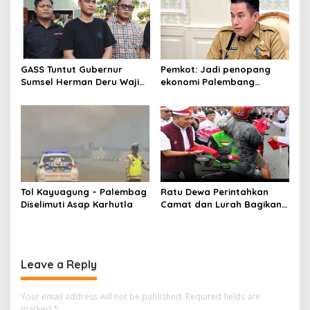
GASS Tuntut Gubernur
Pemkot: Jadi penopang
Sumsel Herman Deru Wajib
ekonomi Palembang
Dipenuhi
Inflasiter kendali
Tol Kayuagung – Palembag
Ratu Dewa Perintahkan
Diselimuti Asap Karhutla
Camat dan Lurah Bagikan
Bendera Gratis Ke Warga,
Semarakkan HUT RI ke 81
Leave a Reply
Your email address will not be published.
Required fields are
marked
*