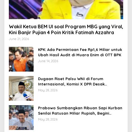
Wakil Ketua BEM UI soal Program MBG yang Viral,
Kini Banjir Pujian 4 Poin Kritik Fatimah Azzahra
June 21, 2026
KPK: Ada Permintaan Fee Rp1,6 Miliar untuk
Ubah Hasil Audit di Muara Enim di OTT BPK
June 14, 2026
Dugaan Riset Palsu WNI di Forum
Internasional, Komisi X DPR Desak
Investigasi dan Penegakan Sanksi Etik
May 28, 2026
Prabowo Sumbangkan Ribuan Sapi Kurban
Senilai Ratusan Miliar Rupiah, Begini
Tanggapan Menkeu Purbaya
May 28, 2026