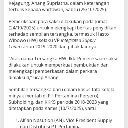
P
Kejagung, Anang Supriatna, dalam keterangan
e
tertulis kepada wartawan, Sabtu (25/10/2025).
r
i
Pemeriksaan para saksi dilakukan pada Jumat
k
(24/10/2025) untuk melengkapi berkas penyidikan
s
a
terhadap sembilan tersangka, termasuk Hasto
N
Wibowo (HW) selaku VP
Integrated Supply
i
Chain
tahun 2019-2020 dan pihak lainnya.
c
k
“Atas nama Tersangka HW dkk. Pemeriksaan saksi
e
W
dilakukan untuk memperkuat pembuktian dan
i
melengkapi pemberkasan dalam perkara
d
dimaksud,” ucap Anang.
y
a
Sembilan tersangka baru dalam kasus tata kelola
w
a
minyak mentah di PT Pertamina (Persero),
t
Subholding, dan KKKS periode 2018-2023 yang
i
ditetapkan pada Kamis (10/7/2025), yaitu:
d
a
Alfian Nasution (AN), Vice President Supply
n
A
dan Distribusi PT Pertamina;