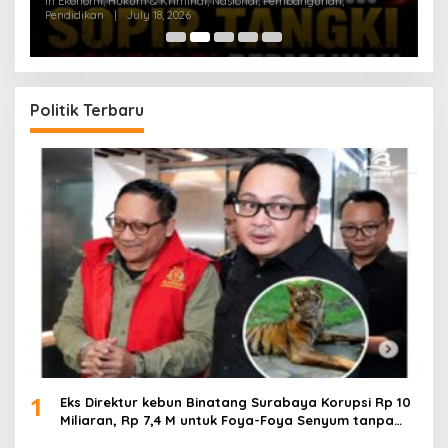
In Ekonomi, Hukum & Kriminal, Nasional, Pembangunan,
In
Pendidikan
|
July 18, 2026
Pe
Politik Terbaru
1
Eks Direktur kebun Binatang Surabaya Korupsi Rp 10
Miliaran, Rp 7,4 M untuk Foya-Foya Senyum tanpa
Rasa Bersalah