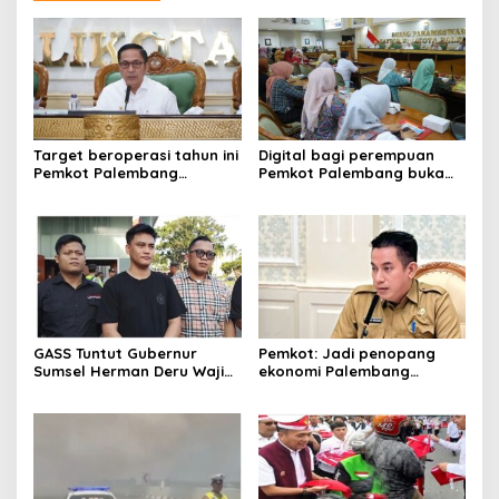
Target beroperasi tahun ini
Digital bagi perempuan
Pemkot Palembang
Pemkot Palembang buka
percepat pembangunan
pelatihan literasi
proyek PSEL
GASS Tuntut Gubernur
Pemkot: Jadi penopang
Sumsel Herman Deru Wajib
ekonomi Palembang
Dipenuhi
Inflasiter kendali