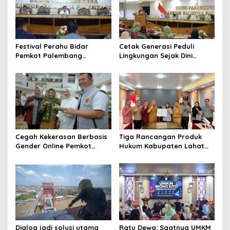
Festival Perahu Bidar
Cetak Generasi Peduli
Pemkot Palembang
Lingkungan Sejak Dini
matangkan persiapan
Pemkot Palembang
Program Perkuat Adiwiyata
Cegah Kekerasan Berbasis
Tiga Rancangan Produk
Gender Online Pemkot
Hukum Kabupaten Lahat
Palembang Perkuat Literasi
Kanwil Kemenkum Sumsel
Digital Perempuan
Harmonisasi
Dialog jadi solusi utama
Ratu Dewa: Saatnya UMKM