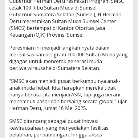
Gubernur Herman Deru resmikan Program SMSC
r
u
cetak 100 Ribu Sultan Muda di Sumsel.
R
Gubernur Sumatera Selatan (Sumsel), H Herman
e
Deru meresmikan Sultan Muda Sumsel Center
s
(SMCS) bertempat di Kantor Otoritas Jasa
m
Keuangan (OJK) Provinsi Sumsel.
i
k
a
Peresmian ini menjadi langkah nyata dalam
n
merealisasikan program 100.000 Sultan Muda yang
P
digagas untuk mencetak generasi muda
r
berjiwa wirausaha di Sumatera Selatan.
o
g
r
“SMSC akan menjadi pusat berkumpulnya anak-
a
anak muda hebat. Kita harapkan mereka tidak
m
hanya bercita-cita menjadi ASN, tapi juga berani
S
menembus pasar dan bersaing secara global,” ujar
M
S
Herman Deru, Jumat 16 Mei 2025.
C
C
SMSC dirancang sebagai pusat inovasi
e
kewirausahaan yang menyediakan fasilitas
t
pelatihan, pendampingan, hingga akses
a