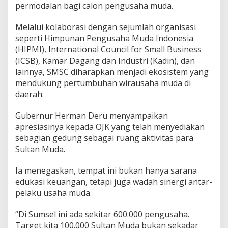
k
permodalan bagi calon pengusaha muda.
1
0
Melalui kolaborasi dengan sejumlah organisasi
0
seperti Himpunan Pengusaha Muda Indonesia
R
(HIPMI), International Council for Small Business
i
b
(ICSB), Kamar Dagang dan Industri (Kadin), dan
u
lainnya, SMSC diharapkan menjadi ekosistem yang
S
mendukung pertumbuhan wirausaha muda di
u
daerah.
l
t
a
Gubernur Herman Deru menyampaikan
n
apresiasinya kepada OJK yang telah menyediakan
M
sebagian gedung sebagai ruang aktivitas para
u
Sultan Muda.
d
a
d
Ia menegaskan, tempat ini bukan hanya sarana
i
edukasi keuangan, tetapi juga wadah sinergi antar-
S
pelaku usaha muda.
u
m
“Di Sumsel ini ada sekitar 600.000 pengusaha.
s
e
Target kita 100.000 Sultan Muda bukan sekadar