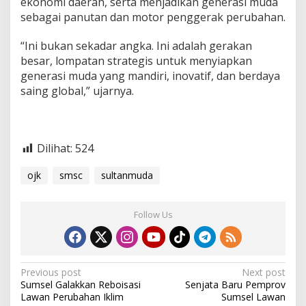
ekonomi daerah, serta menjadikan generasi muda
sebagai panutan dan motor penggerak perubahan.
“Ini bukan sekadar angka. Ini adalah gerakan
besar, lompatan strategis untuk menyiapkan
generasi muda yang mandiri, inovatif, dan berdaya
saing global,” ujarnya.
Dilihat:
524
ojk
smsc
sultanmuda
Follow Us
P
Previous post
Next post
Sumsel Galakkan Reboisasi
Senjata Baru Pemprov
o
Lawan Perubahan Iklim
Sumsel Lawan