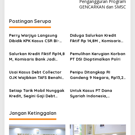
s
Pengangguran Program
GENCARKAN dan SMSC
t
n
Postingan Serupa
a
v
Perry Warjiyo Langsung
Diduga Salurkan Kredit
Dibidik KPK Kasus CSR BI-
Fiktif Rp 14,8M , Komisaris
i
OJK, Sehari Usai Mundur
Bank Jadi Tersangka
g
Salurkan Kredit Fiktif Rp14,8
Pemulihan Kerugian Korban
M, Komisaris Bank Jadi
PT DSI Dioptimalkan Polri
a
Tersangka
t
Usai Kasus Debt Collector
Penipu Ditangkap RI
i
OJK Wajibkan TAFS Benahi
Gandeng 9 Negara, Rp13,2
Proses Penagihan
Triliun Terbongkar, 3.018
o
Setiap Tarik Mobil Nunggak
Untuk Kasus PT Dana
n
Kredit, Segini Gaji Debt
Syariah Indonesia,
Collector RI
Bareskrim Akan Periksa Ahli
dari OJK hingga MUI
Jangan Ketinggalan