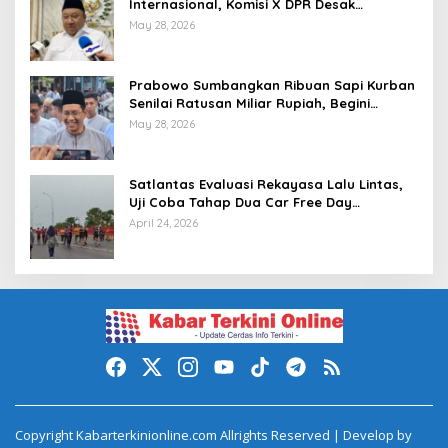
Internasional, Komisi X DPR Desak
Investigasi dan Penegakan Sanksi Etik
May 28, 2026
Prabowo Sumbangkan Ribuan Sapi Kurban
Senilai Ratusan Miliar Rupiah, Begini
Tanggapan Menkeu Purbaya
May 28, 2026
Satlantas Evaluasi Rekayasa Lalu Lintas,
Uji Coba Tahap Dua Car Free Day
Palembang Diundur
April 24, 2026
Copyright Kabarterkinionline.com Allrights Reserved | Develop by