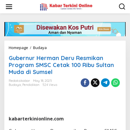
S
k
i
p
t
o
c
o
n
Homepage
/
Budaya
G
t
u
e
Gubernur Herman Deru Resmikan
b
n
e
Program SMSC Cetak 100 Ribu Sultan
t
r
Muda di Sumsel
n
u
Redaksikabar
May 18, 2025
r
Budaya
,
Pendidikan
524 Views
H
e
r
m
a
n
kabarterkinionline.com
D
e