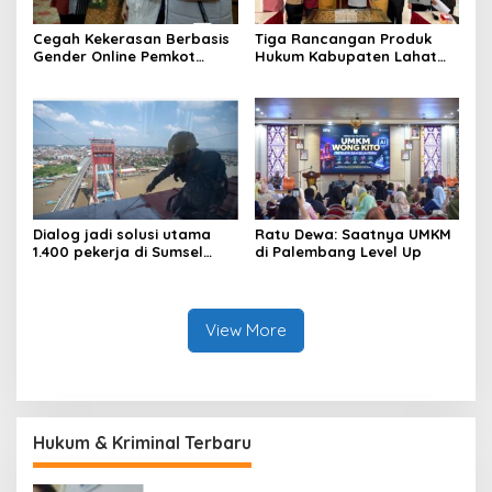
Cegah Kekerasan Berbasis
Tiga Rancangan Produk
Gender Online Pemkot
Hukum Kabupaten Lahat
Palembang Perkuat Literasi
Kanwil Kemenkum Sumsel
Digital Perempuan
Harmonisasi
Dialog jadi solusi utama
Ratu Dewa: Saatnya UMKM
1.400 pekerja di Sumsel
di Palembang Level Up
kena PHK hingga Juni 2026
View More
Hukum & Kriminal Terbaru