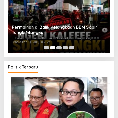
an
Permainan di Balik Kelangkaan BBM Sopir
M
Tangki ‘Bongkar’
A
In Ekonomi, Hukum & Kriminal, Nasional, Pembangunan,
In
Pendidikan
|
July 18, 2026
Pe
Politik Terbaru