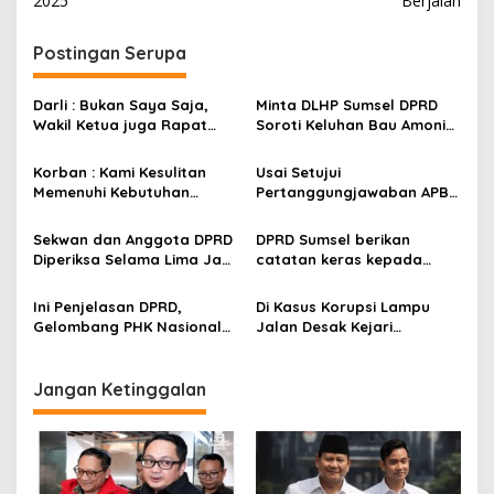
2025
Berjalan
t
n
Postingan Serupa
a
v
Darli : Bukan Saya Saja,
Minta DLHP Sumsel DPRD
Wakil Ketua juga Rapat
Soroti Keluhan Bau Amonia
i
Banggar Bersama OPD,
di Sekitar PT. Pusri
g
Keua DPRD Empat Lawang
Korban : Kami Kesulitan
Usai Setujui
Viral Merokok Saat Rapat
Memenuhi Kebutuhan
Pertanggungjawaban APBD
a
Rumah Tangga, Oknum PNS
2025 DPRD Sumsel Beri
t
Sekretariat DPRD di Jambi
Catatan
Sekwan dan Anggota DPRD
DPRD Sumsel berikan
Gelapkan Hasil Panen
i
Diperiksa Selama Lima Jam
catatan keras kepada
Petani
Penyidikan Korupsi Lampu
Gubernur Sumsel Herman
o
Jalan Palembang Bergulir
Deru, Benahi Tata Kelola,
Ini Penjelasan DPRD,
Di Kasus Korupsi Lampu
n
Optimalkan PAD, dan
Gelombang PHK Nasional
Jalan Desak Kejari
mempercepat pengisian
Belum Berdampak Besar di
Palaembang Dalami
jabatan pimpinan OPD
Sumsel
Dugaan keterlibatan 15
yang masih kosong
Anggota DPRD
Jangan Ketinggalan