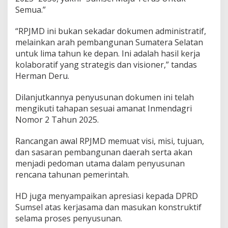
R
Semua.”
a
n
“RPJMD ini bukan sekadar dokumen administratif,
c
a
melainkan arah pembangunan Sumatera Selatan
n
untuk lima tahun ke depan. Ini adalah hasil kerja
g
kolaboratif yang strategis dan visioner,” tandas
a
Herman Deru.
n
A
w
Dilanjutkannya penyusunan dokumen ini telah
a
mengikuti tahapan sesuai amanat Inmendagri
l
Nomor 2 Tahun 2025.
R
P
Rancangan awal RPJMD memuat visi, misi, tujuan,
J
M
dan sasaran pembangunan daerah serta akan
D
menjadi pedoman utama dalam penyusunan
2
rencana tahunan pemerintah.
0
2
HD juga menyampaikan apresiasi kepada DPRD
5
–
Sumsel atas kerjasama dan masukan konstruktif
2
selama proses penyusunan.
0