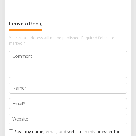
Soroti Keluhan Bau
Penjara Oknum ASN
Amoniak PT Pusri
Dispora Palembang
“Melas”
Leave a Reply
Your email address will not be published.
Required fields are
marked
*
Save my name, email, and website in this browser for