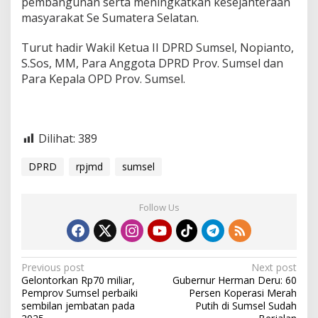
pembangunan serta meningkatkan kesejahteraan
masyarakat Se Sumatera Selatan.
Turut hadir Wakil Ketua II DPRD Sumsel, Nopianto,
S.Sos, MM, Para Anggota DPRD Prov. Sumsel dan
Para Kepala OPD Prov. Sumsel.
Dilihat:
389
DPRD
rpjmd
sumsel
Follow Us
P
Previous post
Next post
Gelontorkan Rp70 miliar,
Gubernur Herman Deru: 60
o
Pemprov Sumsel perbaiki
Persen Koperasi Merah
s
sembilan jembatan pada
Putih di Sumsel Sudah