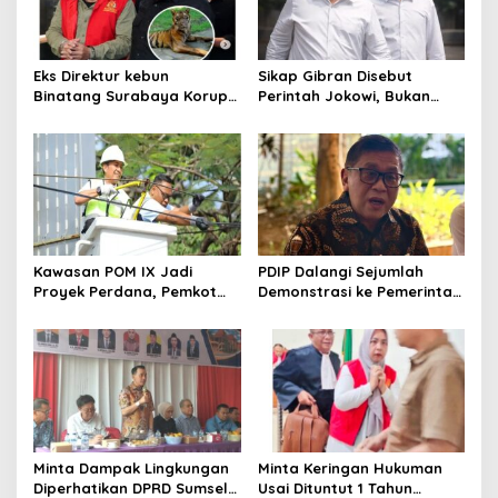
Eks Direktur kebun
Sikap Gibran Disebut
Binatang Surabaya Korupsi
Perintah Jokowi, Bukan
Rp 10 Miliaran, Rp 7,4 M
Diatur Prabowo
untuk Foya-Foya Senyum
tanpa Rasa Bersalah
Kawasan POM IX Jadi
PDIP Dalangi Sejumlah
Proyek Perdana, Pemkot
Demonstrasi ke Pemerintah
Palembang Mulai Tata
Dibantah Hasto
Kabel Semrawut
Minta Dampak Lingkungan
Minta Keringan Hukuman
Diperhatikan DPRD Sumsel
Usai Dituntut 1 Tahun