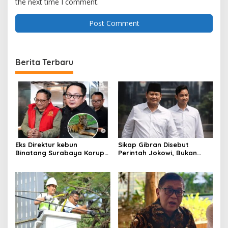
the next time I comment.
Berita Terbaru
Eks Direktur kebun
Sikap Gibran Disebut
Binatang Surabaya Korupsi
Perintah Jokowi, Bukan
Rp 10 Miliaran, Rp 7,4 M
Diatur Prabowo
untuk Foya-Foya Senyum
tanpa Rasa Bersalah