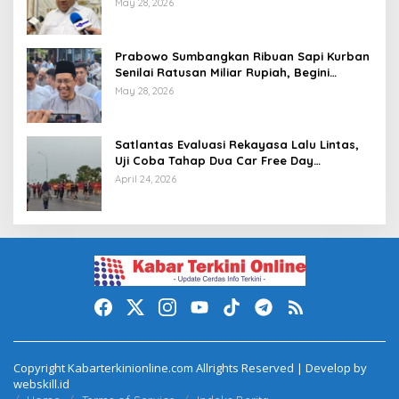
May 28, 2026
Prabowo Sumbangkan Ribuan Sapi Kurban
Senilai Ratusan Miliar Rupiah, Begini
Tanggapan Menkeu Purbaya
May 28, 2026
Satlantas Evaluasi Rekayasa Lalu Lintas,
Uji Coba Tahap Dua Car Free Day
Palembang Diundur
April 24, 2026
Copyright Kabarterkinionline.com Allrights Reserved | Develop by
webskill.id