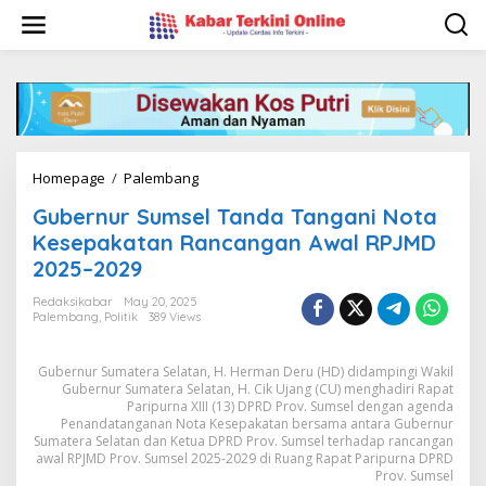
S
k
i
p
t
o
c
o
n
Homepage
/
Palembang
G
t
u
e
Gubernur Sumsel Tanda Tangani Nota
b
n
e
Kesepakatan Rancangan Awal RPJMD
t
r
2025–2029
n
u
Redaksikabar
May 20, 2025
r
Palembang
,
Politik
389 Views
S
u
Gubernur Sumatera Selatan, H. Herman Deru (HD) didampingi Wakil
m
Gubernur Sumatera Selatan, H. Cik Ujang (CU) menghadiri Rapat
s
Paripurna XIII (13) DPRD Prov. Sumsel dengan agenda
e
Penandatanganan Nota Kesepakatan bersama antara Gubernur
l
Sumatera Selatan dan Ketua DPRD Prov. Sumsel terhadap rancangan
T
awal RPJMD Prov. Sumsel 2025-2029 di Ruang Rapat Paripurna DPRD
a
Prov. Sumsel