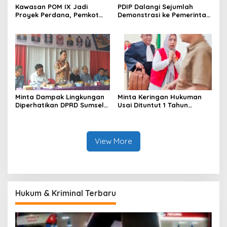
Kawasan POM IX Jadi
PDIP Dalangi Sejumlah
Proyek Perdana, Pemkot
Demonstrasi ke Pemerintah
Palembang Mulai Tata
Dibantah Hasto
Kabel Semrawut
Minta Dampak Lingkungan
Minta Keringan Hukuman
Diperhatikan DPRD Sumsel
Usai Dituntut 1 Tahun
Soroti Keluhan Bau
Penjara Oknum ASN
Amoniak PT Pusri
Dispora Palembang
“Melas”
View More
Hukum & Kriminal Terbaru