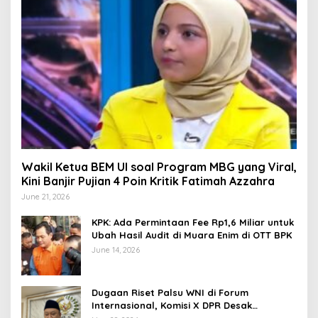
Wakil Ketua BEM UI soal Program MBG yang Viral,
Kini Banjir Pujian 4 Poin Kritik Fatimah Azzahra
June 21, 2026
KPK: Ada Permintaan Fee Rp1,6 Miliar untuk
Ubah Hasil Audit di Muara Enim di OTT BPK
June 14, 2026
Dugaan Riset Palsu WNI di Forum
Internasional, Komisi X DPR Desak
Investigasi dan Penegakan Sanksi Etik