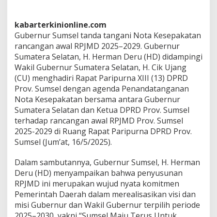
n
d
a
kabarterkinionline.com
T
Gubernur Sumsel tanda tangani Nota Kesepakatan
a
rancangan awal RPJMD 2025–2029. Gubernur
n
g
Sumatera Selatan, H. Herman Deru (HD) didampingi
a
Wakil Gubernur Sumatera Selatan, H. Cik Ujang
n
(CU) menghadiri Rapat Paripurna XIII (13) DPRD
i
Prov. Sumsel dengan agenda Penandatanganan
N
o
Nota Kesepakatan bersama antara Gubernur
t
Sumatera Selatan dan Ketua DPRD Prov. Sumsel
a
terhadap rancangan awal RPJMD Prov. Sumsel
K
2025-2029 di Ruang Rapat Paripurna DPRD Prov.
e
Sumsel (Jum’at, 16/5/2025).
s
e
p
Dalam sambutannya, Gubernur Sumsel, H. Herman
a
Deru (HD) menyampaikan bahwa penyusunan
k
RPJMD ini merupakan wujud nyata komitmen
a
Pemerintah Daerah dalam merealisasikan visi dan
t
a
misi Gubernur dan Wakil Gubernur terpilih periode
n
2025–2030, yakni “Sumsel Maju Terus Untuk