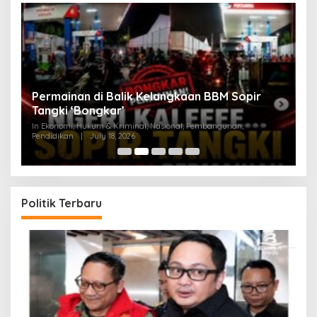
an
Permainan di Balik Kelangkaan BBM Sopir
M
Tangki ‘Bongkar’
A
In Ekonomi, Hukum & Kriminal, Nasional, Pembangunan,
In
Pendidikan
|
July 18, 2026
Pe
Politik Terbaru