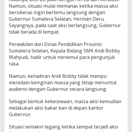
o
Namun, situasi mulai memanas ketika massa aksi
t
bersikeras ingin bertemu langsung dengan
i
K
Gubernur Sumatera Selatan, Herman Deru.
o
Sayangnya, pada saat aksi berlangsung, Gubernur
m
tidak berada di tempat.
e
r
Perwakilan dari Dinas Pendidikan Provinsi
s
i
Sumatera Selatan, Kepala Bidang SMK Andi Bobby
a
Wahyudi, hadir untuk menemui para pengunjuk
l
rasa.
i
s
Namun, kehadiran Andi Bobby tidak mampu
a
s
meredam keinginan massa yang tetap menuntut
i
audiensi dengan Gubernur secara langsung.
P
e
Sebagai bentuk kekecewaan, massa aksi kemudian
n
melakukan aksi bakar ban di depan kantor
d
i
Gubernur.
d
i
Situasi semakin tegang ketika sempat terjadi aksi
k