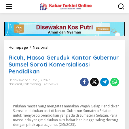
S
k
i
p
t
o
c
o
n
Homepage
/
Nasional
R
t
i
e
Ricuh, Massa Geruduk Kantor Gubernur
c
n
u
Sumsel Soroti Komersialisasi
t
h
Pendidikan
,
M
Redaksikabar
May 3, 2025
a
Nasional
,
Palembang
438 Views
s
s
a
G
Puluhan massa yang mengatas namakan Wajah Gelap Pendidikan
e
Sumsel melakukan aksi di kantor Gubernur Sumatera Selatan
r
untuk menyoroti pendidikan yang ada di Sumatera Selatan. Para
u
massa ada yang melakukan aksi bakar ban hingga saling dorong
dengan pihak aparat, Jumat (2/5/2025).
d