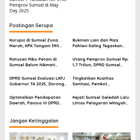
s
Pemprov Sumsel di May
t
Day 2025
n
Postingan Serupa
a
v
Korupsi di Sumsel Zona
Bukman Lian dan Riza
i
Merah, KPK Tangani 390
Pahlevi Saling Tegaskan
g
Perkara Korupsi Periode
Legalitas di Sumsel Polemik
2019 – 2025, KPK Ingatkan
PB PGRI Memanas
Ratusan Ribu Petani di
Utang Pemprov Sumsel Rp.
a
Gubernur Sumsel Herman
Sumsel Belum Nikmati
1,7 Triliun, DPRD Sumsel
Deru Perbaiki Tata Kelola
t
Pupuk Subsidi Distribusi
Desak Evaluasi Total BUMD
Dan Pelayanan Publik
Belum Merata
Pengelola Aset, Beban
i
DPRD Sumsel Evaluasi LKPJ
Tingkatkan Kualitas
Fiskal Bengkak
Gubernur TA 2025, Dorong
Sanitasi, Pemkot
o
Bapenda Optimalkan PAD
Palembang Perkuat Kerja
n
Melalui Inovasi dan
Sama Strategis dengan
Optimalkan Pendapatan
Kejati Sumsel Geledah Lalu
Diversifikasi
Pemerintah Australia
Daerah, Pansus III DPRD
Lintas Pelayaran Wilayah
Sumsel Evaluasi LKPJ
Perairan Sungai Lalan Kab.
Gubernur TA 2025 Bersama
Muba 2019-2025
Bapenda
Jangan Ketinggalan