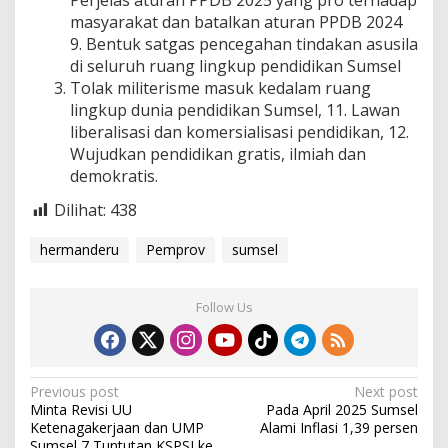
Perjelas aturan PPDB 2025 yang pro terhadap
masyarakat dan batalkan aturan PPDB 2024
9. Bentuk satgas pencegahan tindakan asusila
di seluruh ruang lingkup pendidikan Sumsel
Tolak militerisme masuk kedalam ruang
lingkup dunia pendidikan Sumsel, 11. Lawan
liberalisasi dan komersialisasi pendidikan, 12.
Wujudkan pendidikan gratis, ilmiah dan
demokratis.
Dilihat:
438
hermanderu
Pemprov
sumsel
Follow Us
P
Previous post
Next post
Minta Revisi UU
Pada April 2025 Sumsel
o
Ketenagakerjaan dan UMP
Alami Inflasi 1,39 persen
Sumsel 7 Tuntutan KSPSI ke