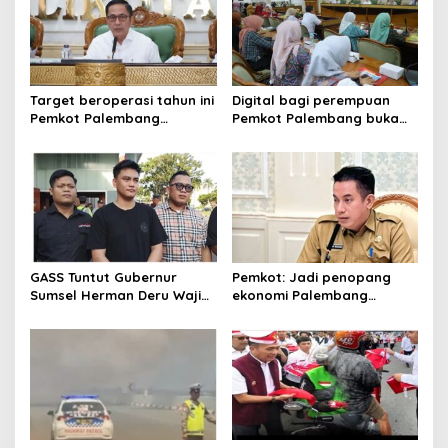
Target beroperasi tahun ini
Digital bagi perempuan
Pemkot Palembang
Pemkot Palembang buka
percepat pembangunan
pelatihan literasi
proyek PSEL
GASS Tuntut Gubernur
Pemkot: Jadi penopang
Sumsel Herman Deru Wajib
ekonomi Palembang
Dipenuhi
Inflasiter kendali