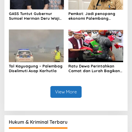
GASS Tuntut Gubernur
Pemkot: Jadi penopang
Sumsel Herman Deru Wajib
ekonomi Palembang
Dipenuhi
Inflasiter kendali
Tol Kayuagung – Palembag
Ratu Dewa Perintahkan
Diselimuti Asap Karhutla
Camat dan Lurah Bagikan
Bendera Gratis Ke Warga,
Semarakkan HUT RI ke 81
View More
Hukum & Kriminal Terbaru