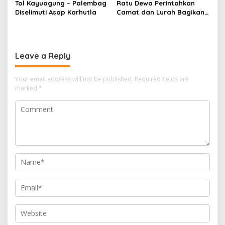
Tol Kayuagung – Palembag
Ratu Dewa Perintahkan
Diselimuti Asap Karhutla
Camat dan Lurah Bagikan
Bendera Gratis Ke Warga,
Semarakkan HUT RI ke 81
Leave a Reply
Your email address will not be published.
Required fields are
marked
*