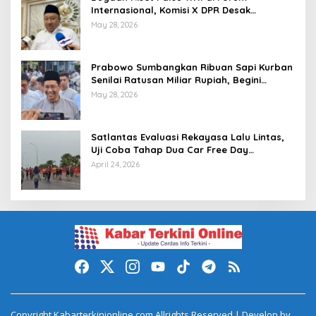
Internasional, Komisi X DPR Desak
Investigasi dan Penegakan Sanksi Etik
May 28, 2026
Prabowo Sumbangkan Ribuan Sapi Kurban
Senilai Ratusan Miliar Rupiah, Begini
Tanggapan Menkeu Purbaya
May 28, 2026
Satlantas Evaluasi Rekayasa Lalu Lintas,
Uji Coba Tahap Dua Car Free Day
Palembang Diundur
April 24, 2026
Copyright Kabarterkinionline.com Allrights Reserved | Develop by