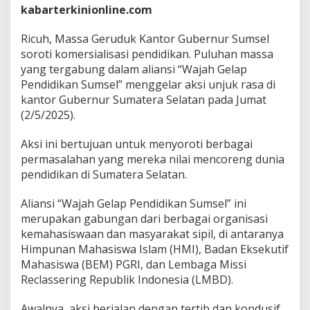
u
kabarterkinionline.com
k
K
Ricuh, Massa Geruduk Kantor Gubernur Sumsel
a
soroti komersialisasi pendidikan. Puluhan massa
n
t
yang tergabung dalam aliansi “Wajah Gelap
o
Pendidikan Sumsel” menggelar aksi unjuk rasa di
r
kantor Gubernur Sumatera Selatan pada Jumat
G
(2/5/2025).
u
b
e
Aksi ini bertujuan untuk menyoroti berbagai
r
permasalahan yang mereka nilai mencoreng dunia
n
pendidikan di Sumatera Selatan.
u
r
Aliansi “Wajah Gelap Pendidikan Sumsel” ini
S
u
merupakan gabungan dari berbagai organisasi
m
kemahasiswaan dan masyarakat sipil, di antaranya
s
Himpunan Mahasiswa Islam (HMI), Badan Eksekutif
e
Mahasiswa (BEM) PGRI, dan Lembaga Missi
l
S
Reclassering Republik Indonesia (LMBD).
o
r
Awalnya, aksi berjalan dengan tertib dan kondusif.