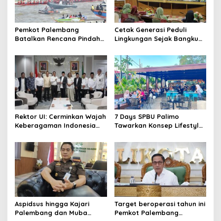
Pemkot Palembang
Cetak Generasi Peduli
Batalkan Rencana Pindah
Lingkungan Sejak Bangku
Lokasi Festival Bidar
Sekolah Pemkot
Dipastikan Tetap di Sungai
Palembang Perkuat
Musi
Program Adiwiyata
Rektor UI: Cerminkan Wajah
7 Days SPBU Palimo
Keberagaman Indonesia
Tawarkan Konsep Lifestyle
Bangun Kompleks Rumah
Beda dari Biasanya Tempat
Ibadah Enam Agama
Hangout Baru di Tengah
Kota Palembang
Aspidsus hingga Kajari
Target beroperasi tahun ini
Palembang dan Muba
Pemkot Palembang