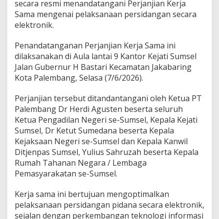
secara resmi menandatangani Perjanjian Kerja
e
t
Sama mengenai pelaksanaan persidangan secara
r
elektronik.
o
n
Penandatanganan Perjanjian Kerja Sama ini
i
dilaksanakan di Aula lantai 9 Kantor Kejati Sumsel
k
P
Jalan Gubernur H Bastari Kecamatan Jakabaring
T
Kota Palembang, Selasa (7/6/2026).
P
a
Perjanjian tersebut ditandantangani oleh Ketua PT
l
Palembang Dr Herdi Agusten beserta seluruh
e
m
Ketua Pengadilan Negeri se-Sumsel, Kepala Kejati
b
Sumsel, Dr Ketut Sumedana beserta Kepala
a
Kejaksaan Negeri se-Sumsel dan Kepala Kanwil
n
Ditjenpas Sumsel, Yulius Sahruzah beserta Kepala
g
B
Rumah Tahanan Negara / Lembaga
e
Pemasyarakatan se-Sumsel.
r
s
Kerja sama ini bertujuan mengoptimalkan
a
pelaksanaan persidangan pidana secara elektronik,
m
a
sejalan dengan perkembangan teknologi informasi