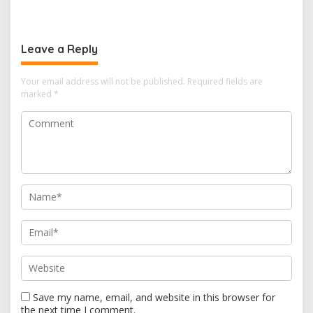
Berganti, Pejabat Kejati
percepat pembangunan
Sumsel Dirombak Jaksa
proyek PSEL
Agung
Leave a Reply
Your email address will not be published.
Required fields are
marked
*
Save my name, email, and website in this browser for
the next time I comment.