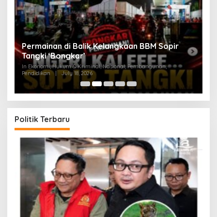
an
Permainan di Balik Kelangkaan BBM Sopir
M
Tangki ‘Bongkar’
A
In Ekonomi, Hukum & Kriminal, Nasional, Pembangunan,
In
Pendidikan
|
July 18, 2026
Pe
Politik Terbaru