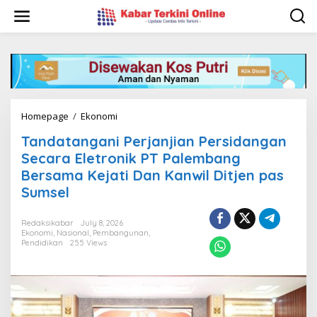
S
k
i
p
t
o
c
o
n
Homepage
/
Ekonomi
T
t
a
e
Tandatangani Perjanjian Persidangan
n
n
d
Secara Eletronik PT Palembang
t
a
Bersama Kejati Dan Kanwil Ditjen pas
t
Sumsel
a
n
g
Redaksikabar
July 8, 2026
a
Ekonomi
,
Nasional
,
Pembangunan
,
n
Pendidikan
255 Views
i
P
e
r
j