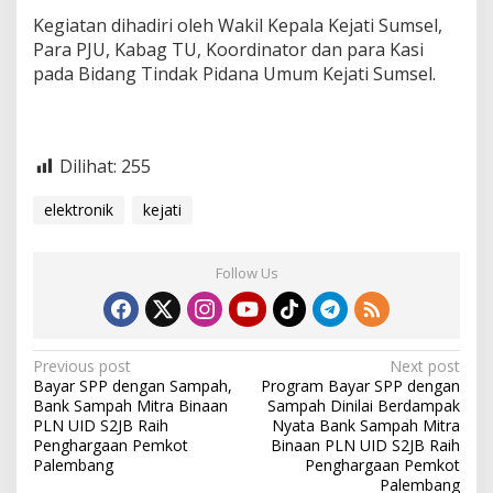
u
Kegiatan dihadiri oleh Wakil Kepala Kejati Sumsel,
m
Para PJU, Kabag TU, Koordinator dan para Kasi
s
e
pada Bidang Tindak Pidana Umum Kejati Sumsel.
l
Dilihat:
255
elektronik
kejati
Follow Us
P
Previous post
Next post
Bayar SPP dengan Sampah,
Program Bayar SPP dengan
o
Bank Sampah Mitra Binaan
Sampah Dinilai Berdampak
s
PLN UID S2JB Raih
Nyata Bank Sampah Mitra
Penghargaan Pemkot
Binaan PLN UID S2JB Raih
t
Palembang
Penghargaan Pemkot
Palembang