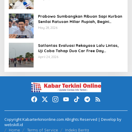
Prabowo Sumbangkan Ribuan Sapi Kurban
Senilai Ratusan Miliar Rupiah, Begini
Tanggapan Menkeu Purbaya
May 28, 2026
Satlantas Evaluasi Rekayasa Lalu Lintas,
Uji Coba Tahap Dua Car Free Day
Palembang Diundur
April 24, 2026
Copyright Kabarterkinionline.com Allrights Reserved | Develop by
webskill.id
Home
Terms of Service
Indeks Berita