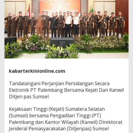
a
n
j
i
a
n
P
e
r
s
i
d
a
kabarterkinionline.com
n
g
a
Tandatangani Perjanjian Persidangan Secara
n
Eletronik PT Palembang Bersama Kejati Dan Kanwil
S
Ditjen pas Sumsel
e
c
a
Kejaksaan Tinggi (Kejati) Sumatera Selatan
r
(Sumsel) bersama Pengadilan Tinggi (PT)
a
Palembang dan Kantor Wilayah (Kanwil) Direktorat
E
Jenderal Pemasyarakatan (Ditjenpas) Sumsel
l