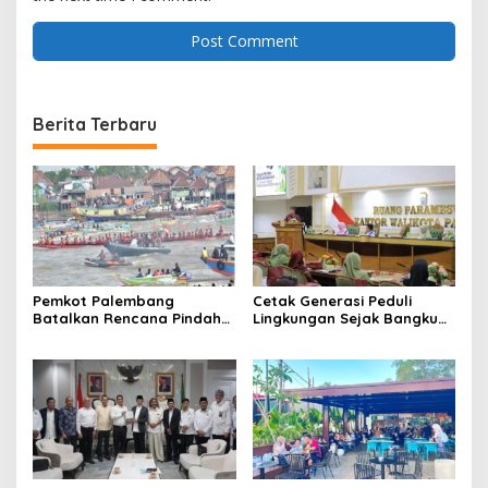
Berita Terbaru
Pemkot Palembang
Cetak Generasi Peduli
Batalkan Rencana Pindah
Lingkungan Sejak Bangku
Lokasi Festival Bidar
Sekolah Pemkot
Dipastikan Tetap di Sungai
Palembang Perkuat
Musi
Program Adiwiyata