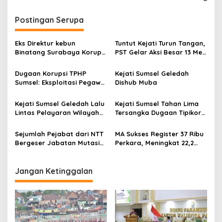
n
a
Postingan Serupa
v
i
Eks Direktur kebun
Tuntut Kejati Turun Tangan,
g
Binatang Surabaya Korupsi
PST Gelar Aksi Besar 13 Mei
Rp 10 Miliaran, Rp 7,4 M
Terkait Dugaan Korupsi
a
untuk Foya-Foya Senyum
Miliaran di DPRD Banyuasin
Dugaan Korupsi TPHP
Kejati Sumsel Geledah
tanpa Rasa Bersalah
t
Sumsel: Eksploitasi Pegawai
Dishub Muba
hingga Pungli Terstruktur,
i
Kejati Didesak Bertindak
Kejati Sumsel Geledah Lalu
Kejati Sumsel Tahan Lima
o
Cepat
Lintas Pelayaran Wilayah
Tersangka Dugaan Tipikor
n
Perairan Sungai Lalan Kab.
Pemberian Fasilitas
Muba 2019-2025
Pinjaman/Kredit Salah Satu
Sejumlah Pejabat dari NTT
MA Sukses Register 37 Ribu
Bank Pemerintah Kepada
Bergeser Jabatan Mutasi
Perkara, Meningkat 22,2
PT. BSS Dan PT. SAL
Besar-besaran Kejaksaan
Persen Dari Tahun 2024
Jangan Ketinggalan