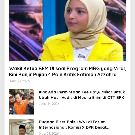
Wakil Ketua BEM UI soal Program MBG yang Viral,
Kini Banjir Pujian 4 Poin Kritik Fatimah Azzahra
June 21, 2026
KPK: Ada Permintaan Fee Rp1,6 Miliar untuk
Ubah Hasil Audit di Muara Enim di OTT BPK
June 14, 2026
Dugaan Riset Palsu WNI di Forum
Internasional, Komisi X DPR Desak
Investigasi dan Penegakan Sanksi Etik
May 28, 2026