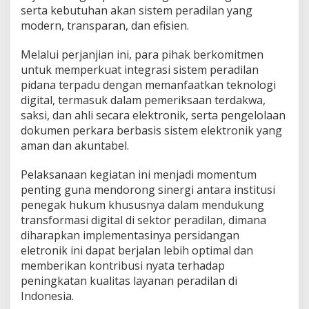
K
serta kebutuhan akan sistem peradilan yang
e
modern, transparan, dan efisien.
j
a
Melalui perjanjian ini, para pihak berkomitmen
t
i
untuk memperkuat integrasi sistem peradilan
D
pidana terpadu dengan memanfaatkan teknologi
a
digital, termasuk dalam pemeriksaan terdakwa,
n
saksi, dan ahli secara elektronik, serta pengelolaan
K
dokumen perkara berbasis sistem elektronik yang
a
n
aman dan akuntabel.
w
i
Pelaksanaan kegiatan ini menjadi momentum
l
penting guna mendorong sinergi antara institusi
D
penegak hukum khususnya dalam mendukung
i
t
transformasi digital di sektor peradilan, dimana
j
diharapkan implementasinya persidangan
e
eletronik ini dapat berjalan lebih optimal dan
n
memberikan kontribusi nyata terhadap
p
a
peningkatan kualitas layanan peradilan di
s
Indonesia.
S