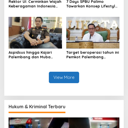
Rektor UI: Cerminkan Wajah
7 Days SPBU Palimo
Keberagaman Indonesia
Tawarkan Konsep Lifestyle
Bangun Kompleks Rumah
Beda dari Biasanya Tempat
Ibadah Enam Agama
Hangout Baru di Tengah
Kota Palembang
Aspidsus hingga Kajari
Target beroperasi tahun ini
Palembang dan Muba
Pemkot Palembang
Berganti, Pejabat Kejati
percepat pembangunan
Sumsel Dirombak Jaksa
proyek PSEL
Agung
View More
Hukum & Kriminal Terbaru