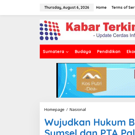
S
k
Thursday, August 6, 2026
Home
Terms of Ser
i
p
t
o
c
o
n
t
Sumatera
Budaya
Pendidikan
Eko
e
n
t
Homepage
/
Nasional
W
u
Wujudkan Hukum Be
j
u
Sumsel dan PTA Pa
d