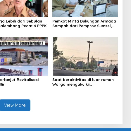
rja Lebih dari Sebulan
Pemkot Minta Dukungan Armada
alembang Pecat 4 PPPK
Sampah dari Pemprov Sumsel,
Proyek PSEL Palembang Capai 93
Persen
rlanjut Revitalisasi
Saat beraktivitas di luar rumah
lir
Warga mengaku kii
menggunakan masker
View More