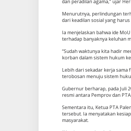
dan peradilan agama,” ujar He
o
v
S
Menurutnya, perlindungan ter
u
dari keadilan sosial yang ha
m
s
Ia menjelaskan bahwa ide MoU 
e
terhadap banyaknya keluhan ma
l
d
a
“Sudah waktunya kita hadir m
n
korban dalam sistem hukum ke
P
T
Lebih dari sekadar kerja sama 
A
terobosan menuju sistem huku
P
a
l
Gubernur berharap, pada Juli 
e
resmi antara Pemprov dan PTA
m
b
Sementara itu, Ketua PTA Pal
a
n
tersebut. Ia menyatakan kesia
g
masyarakat.
B
a