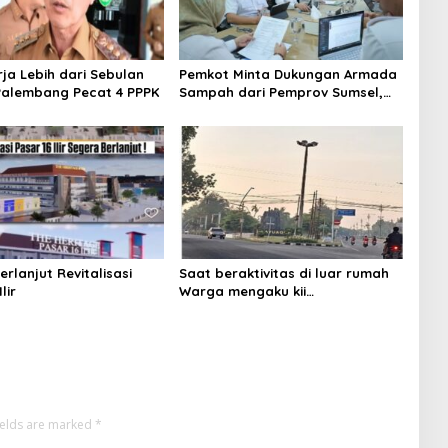
rja Lebih dari Sebulan
Pemkot Minta Dukungan Armada
alembang Pecat 4 PPPK
Sampah dari Pemprov Sumsel,
Proyek PSEL Palembang Capai 93
Persen
rlanjut Revitalisasi
Saat beraktivitas di luar rumah
lir
Warga mengaku kii
menggunakan masker
ields are marked
*