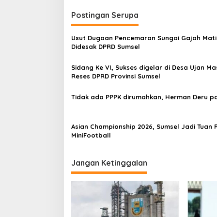
a
t
k
Postingan Serupa
n
a
Usut Dugaan Pencemaran Sungai Gajah Mati
v
Didesak DPRD Sumsel
i
Sidang Ke VI, Sukses digelar di Desa Ujan Ma
g
Reses DPRD Provinsi Sumsel
a
Tidak ada PPPK dirumahkan, Herman Deru pa
t
i
Asian Championship 2026, Sumsel Jadi Tuan
o
MiniFootball
n
Jangan Ketinggalan