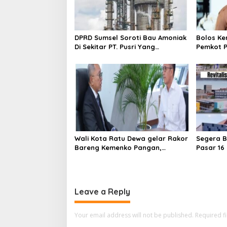
DPRD Sumsel Soroti Bau Amoniak
Bolos Ke
Di Sekitar PT. Pusri Yang
Pemkot P
Dikeluhkan Warga
Wali Kota Ratu Dewa gelar Rakor
Segera Be
Bareng Kemenko Pangan,
Pasar 16 I
Percepat Pengolahan Sampa
Jadi Listrik
Leave a Reply
Your email address will not be published.
Required f