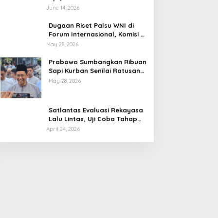
Audit di Muara Enim di OTT
June 14, 2026
BPK
Dugaan Riset Palsu WNI di
Forum Internasional, Komisi X
DPR Desak Investigasi dan
May 28, 2026
Penegakan Sanksi Etik
Prabowo Sumbangkan Ribuan
Sapi Kurban Senilai Ratusan
Miliar Rupiah, Begini
May 28, 2026
Tanggapan Menkeu Purbaya
Satlantas Evaluasi Rekayasa
Lalu Lintas, Uji Coba Tahap
Dua Car Free Day Palembang
April 24, 2026
Diundur