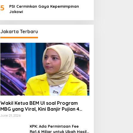
Palembang “Melas”
5
PSI Cerminkan Gaya Kepemimpinan
Jokowi
Jakarta Terbaru
Wakil Ketua BEM UI soal Program
MBG yang Viral, Kini Banjir Pujian 4
Poin Kritik Fatimah Azzahra
June 21, 2026
KPK: Ada Permintaan Fee
Rp1,6 Miliar untuk Ubah Hasil