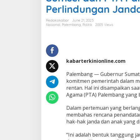
k
Perlindungan Jand
a
n
H
Redaksikabar
June 21, 2025
u
Nasional
,
Palembang
,
Politik
2005 Views
k
u
m
B
e
r
kabarterkinionline.com
k
e
Palembang — Gubernur Sumate
a
komitmen pemerintah dalam me
d
i
rentan. Hal ini disampaikan sa
l
Agama (PTA) Palembang yang baru
a
n
Dalam pertemuan yang berlang
,
membahas rencana penandata
P
e
hak-hak janda dan anak yang di
m
p
“Ini adalah bentuk tanggung ja
r