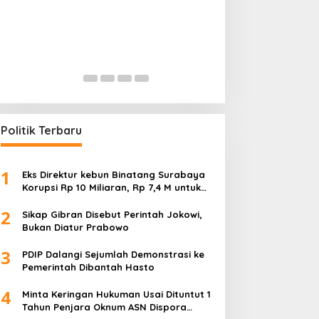
Permainan di Balik Kelangkaan
Mencederai Mak
BBM Sopir Tangki ‘Bongkar’
TNI dan Polisi Ak
Dugaan Korupsi
In Ekonomi, Hukum & Kriminal, Nasional,
In Ekonomi, Hukum & Kri
Pembangunan, Pendidikan
|
July 18, 2026
Pembangunan, Pendidik
Politik Terbaru
1
Eks Direktur kebun Binatang Surabaya
Korupsi Rp 10 Miliaran, Rp 7,4 M untuk
Foya-Foya Senyum tanpa Rasa
2
Bersalah
Sikap Gibran Disebut Perintah Jokowi,
Bukan Diatur Prabowo
3
PDIP Dalangi Sejumlah Demonstrasi ke
Pemerintah Dibantah Hasto
4
Minta Keringan Hukuman Usai Dituntut 1
Tahun Penjara Oknum ASN Dispora