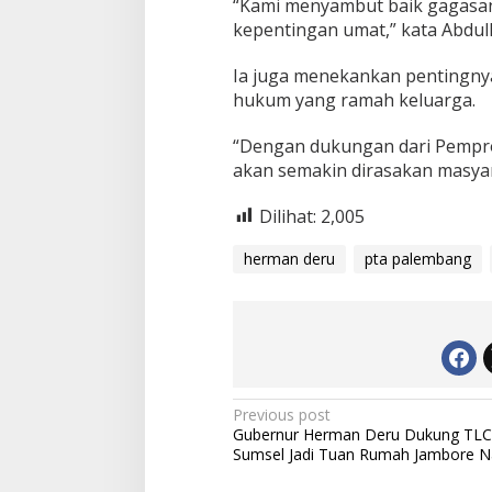
“Kami menyambut baik gagasan 
h
kepentingan umat,” kata Abdull
a
s
P
Ia juga menekankan pentingnya
e
hukum yang ramah keluarga.
r
l
“Dengan dukungan dari Pempro
i
akan semakin dirasakan masyar
n
d
u
Dilihat:
2,005
n
g
herman deru
pta palembang
a
n
J
a
n
d
a
d
P
Previous post
a
Gubernur Herman Deru Dukung TLC
o
n
Sumsel Jadi Tuan Rumah Jambore N
A
s
n