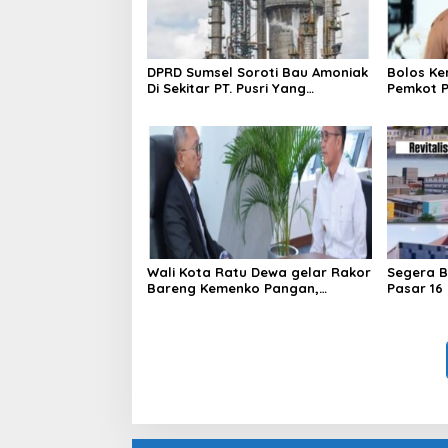
DPRD Sumsel Soroti Bau Amoniak
Bolos Ke
Di Sekitar PT. Pusri Yang
Pemkot P
Dikeluhkan Warga
Wali Kota Ratu Dewa gelar Rakor
Segera Be
Bareng Kemenko Pangan,
Pasar 16 I
Percepat Pengolahan Sampa
Jadi Listrik